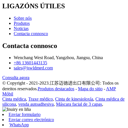
LIGAZÓNS ÚTILES
Sobre nós
Produtos
Noticias
Contacta connosco
Contacta connosco
Wenchang West Road, Yangzhou, Jiangsu, China
+86 13601443135
sales@jswldmed.com
Consulta agora
© Copyright - 2021-2023.江苏迈德进出口有限公司: Todos os
dereitos reservados.
Produtos destacados
-
Mapa do sitio
-
AMP
Móbil
Cinta médica
,
Traxe médico
,
Cinta de kinesioloxía
,
Cinta médica de
silicona
,
venda autoadhesiva
,
Máscara facial de 3 capas
,
Enviar formulario
Enviar correo electrónico
WhatsApp