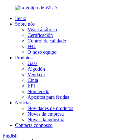
Inicio
Sobre nós
Visita á fábrica
Certificación
Control de calidade
I+D
O noso equipo
Produtos
Gasa
Algodón
Vendaxe
Cinta
EPI
Non tecido
Apósitos para feridas
Noticias
Novidades de produtos
Novas da empresa
Novas da industria
Contacta connosco
English