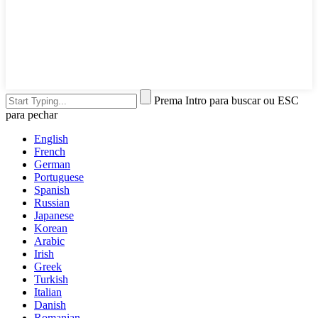
Prema Intro para buscar ou ESC
para pechar
English
French
German
Portuguese
Spanish
Russian
Japanese
Korean
Arabic
Irish
Greek
Turkish
Italian
Danish
Romanian