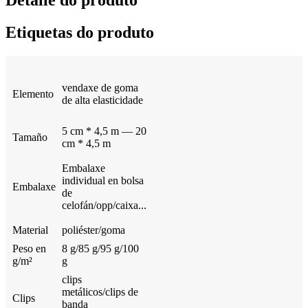
Etiquetas do produto
vendaxe de goma
Elemento
de alta elasticidade
5 cm * 4,5 m — 20
Tamaño
cm * 4,5 m
Embalaxe
individual en bolsa
Embalaxe
de
celofán/opp/caixa...
Material
poliéster/goma
Peso en
8 g/85 g/95 g/100
g/m²
g
clips
metálicos/clips de
Clips
banda