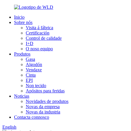
Inicio
Sobre nós
Visita á fábrica
Certificación
Control de calidade
I+D
O noso equipo
Produtos
Gasa
Algodón
Vendaxe
Cinta
EPI
Non tecido
Apósitos para feridas
Noticias
Novidades de produtos
Novas da empresa
Novas da industria
Contacta connosco
English