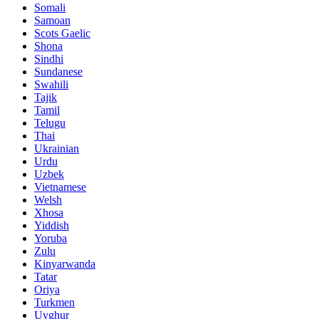
Somali
Samoan
Scots Gaelic
Shona
Sindhi
Sundanese
Swahili
Tajik
Tamil
Telugu
Thai
Ukrainian
Urdu
Uzbek
Vietnamese
Welsh
Xhosa
Yiddish
Yoruba
Zulu
Kinyarwanda
Tatar
Oriya
Turkmen
Uyghur