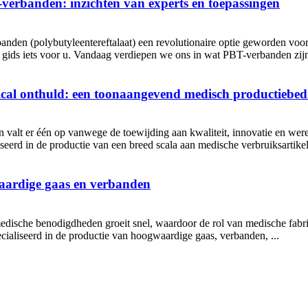
-verbanden: inzichten van experts en toepassingen
nden (polybutyleentereftalaat) een revolutionaire optie geworden voor
ids iets voor u. Vandaag verdiepen we ons in wat PBT-verbanden zijn e
l onthuld: een toonaangevend medisch productiebedr
 valt er één op vanwege de toewijding aan kwaliteit, innovatie en we
iseerd in de productie van een breed scala aan medische verbruiksartikel
waardige gaas en verbanden
dische benodigdheden groeit snel, waardoor de rol van medische fabri
cialiseerd in de productie van hoogwaardige gaas, verbanden, ...