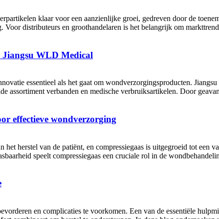
rpartikelen klaar voor een aanzienlijke groei, gedreven door de toen
 Voor distributeurs en groothandelaren is het belangrijk om markttrends 
n Jiangsu WLD Medical
 innovatie essentieel als het gaat om wondverzorgingsproducten. Jian
ide assortiment verbanden en medische verbruiksartikelen. Door geavanc
or effectieve wondverzorging
n het herstel van de patiënt, en compressiegaas is uitgegroeid tot een 
sbaarheid speelt compressiegaas een cruciale rol in de wondbehandelin
e
 bevorderen en complicaties te voorkomen. Een van de essentiële hulpm