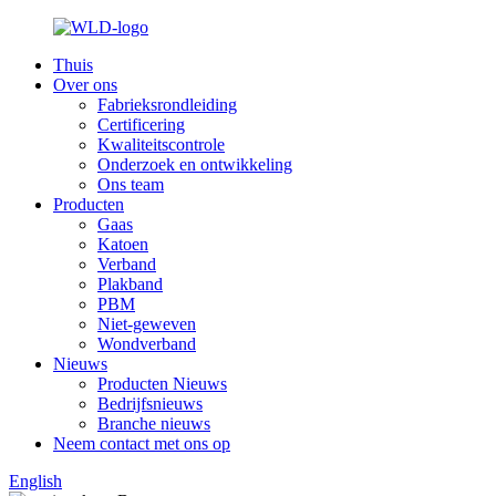
Thuis
Over ons
Fabrieksrondleiding
Certificering
Kwaliteitscontrole
Onderzoek en ontwikkeling
Ons team
Producten
Gaas
Katoen
Verband
Plakband
PBM
Niet-geweven
Wondverband
Nieuws
Producten Nieuws
Bedrijfsnieuws
Branche nieuws
Neem contact met ons op
English