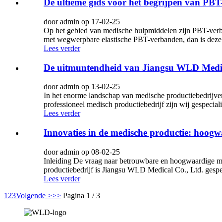
De ultieme gids voor het begrijpen van PBT
door admin op 17-02-25
Op het gebied van medische hulpmiddelen zijn PBT-verba
met wegwerpbare elastische PBT-verbanden, dan is deze g
Lees verder
De uitmuntendheid van Jiangsu WLD Medica
door admin op 13-02-25
In het enorme landschap van medische productiebedrijven
professioneel medisch productiebedrijf zijn wij gespecial
Lees verder
Innovaties in de medische productie: hoog
door admin op 08-02-25
Inleiding De vraag naar betrouwbare en hoogwaardige me
productiebedrijf is Jiangsu WLD Medical Co., Ltd. gespe
Lees verder
1
2
3
Volgende >
>>
Pagina 1 / 3