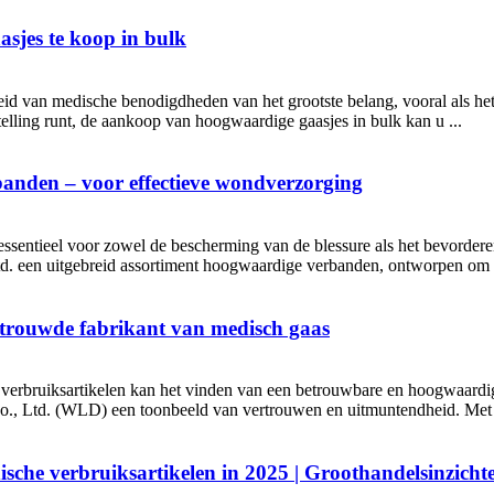
sjes te koop in bulk
eid van medische benodigdheden van het grootste belang, vooral als he
telling runt, de aankoop van hoogwaardige gaasjes in bulk kan u ...
anden – voor effectieve wondverzorging
essentieel voor zowel de bescherming van de blessure als het bevordere
 een uitgebreid assortiment hoogwaardige verbanden, ontworpen om te
trouwde fabrikant van medisch gaas
erbruiksartikelen kan het vinden van een betrouwbare en hoogwaardige 
o., Ltd. (WLD) een toonbeeld van vertrouwen en uitmuntendheid. Met 
che verbruiksartikelen in 2025 | Groothandelsinzicht