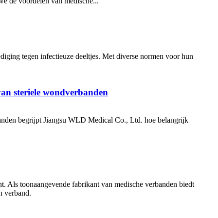
we de voordelen van medische...
ediging tegen infectieuze deeltjes. Met diverse normen voor hun
van steriele wondverbanden
rbanden begrijpt Jiangsu WLD Medical Co., Ltd. hoe belangrijk
ënt. Als toonaangevende fabrikant van medische verbanden biedt
n verband.