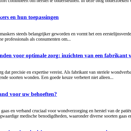
fort combineert om herstel te ondersteunen. In deze blog onderzoeken 
kers en hun toepassingen
 maskers steeds belangrijker geworden en vormt het een eerstelijnsverd
che professionals als consumenten om...
den voor optimale zorg: inzichten van een fabrikant 
g dat precisie en expertise vereist. Als fabrikant van steriele wondve
lende soorten wonden. Een goede keuze verbetert niet alleen...
rband voor uw behoeften?
he gaas en verband cruciaal voor wondverzorging en herstel van de pati
gwaardige medische benodigdheden, waaronder diverse soorten gaas e