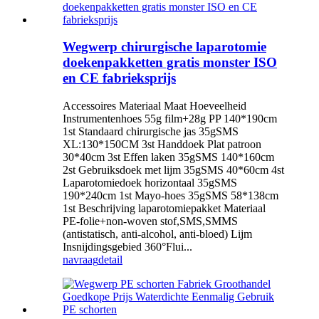
Wegwerp chirurgische laparotomie
doekenpakketten gratis monster ISO
en CE fabrieksprijs
Accessoires Materiaal Maat Hoeveelheid
Instrumentenhoes 55g film+28g PP 140*190cm
1st Standaard chirurgische jas 35gSMS
XL:130*150CM 3st Handdoek Plat patroon
30*40cm 3st Effen laken 35gSMS 140*160cm
2st Gebruiksdoek met lijm 35gSMS 40*60cm 4st
Laparotomiedoek horizontaal 35gSMS
190*240cm 1st Mayo-hoes 35gSMS 58*138cm
1st Beschrijving laparotomiepakket Materiaal
PE-folie+non-woven stof,SMS,SMMS
(antistatisch, anti-alcohol, anti-bloed) Lijm
Insnijdingsgebied 360°Flui...
navraag
detail