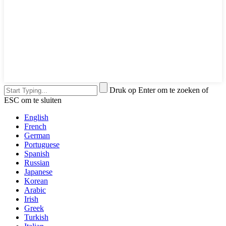
Druk op Enter om te zoeken of
ESC om te sluiten
English
French
German
Portuguese
Spanish
Russian
Japanese
Korean
Arabic
Irish
Greek
Turkish