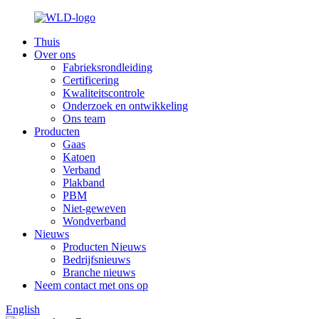
Thuis
Over ons
Fabrieksrondleiding
Certificering
Kwaliteitscontrole
Onderzoek en ontwikkeling
Ons team
Producten
Gaas
Katoen
Verband
Plakband
PBM
Niet-geweven
Wondverband
Nieuws
Producten Nieuws
Bedrijfsnieuws
Branche nieuws
Neem contact met ons op
English