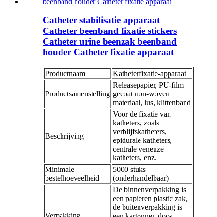
Catheter stabilisatie apparaat
Catheter beenband fixatie stickers
Catheter urine beenzak beenband
houder Catheter fixatie apparaat
Productnaam
Katheterfixatie-apparaat
Releasepapier, PU-film
Productsamenstelling
gecoat non-woven
materiaal, lus, klittenband
Voor de fixatie van
katheters, zoals
verblijfskatheters,
Beschrijving
epidurale katheters,
centrale veneuze
katheters, enz.
Minimale
5000 stuks
bestelhoeveelheid
(onderhandelbaar)
De binnenverpakking is
een papieren plastic zak,
de buitenverpakking is
Verpakking
een kartonnen doos.