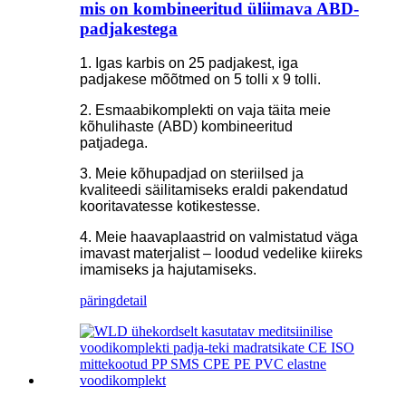
mis on kombineeritud üliimava ABD-
padjakestega
1. Igas karbis on 25 padjakest, iga
padjakese mõõtmed on 5 tolli x 9 tolli.
2. Esmaabikomplekti on vaja täita meie
kõhulihaste (ABD) kombineeritud
patjadega.
3. Meie kõhupadjad on steriilsed ja
kvaliteedi säilitamiseks eraldi pakendatud
kooritavatesse kotikestesse.
4. Meie haavaplaastrid on valmistatud väga
imavast materjalist – loodud vedelike kiireks
imamiseks ja hajutamiseks.
päring
detail