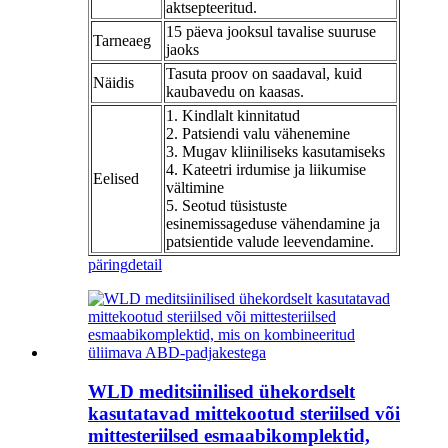
aktsepteeritud.
15 päeva jooksul tavalise suuruse
Tarneaeg
jaoks
Tasuta proov on saadaval, kuid
Näidis
kaubavedu on kaasas.
1. Kindlalt kinnitatud
2. Patsiendi valu vähenemine
3. Mugav kliiniliseks kasutamiseks
4. Kateetri irdumise ja liikumise
Eelised
vältimine
5. Seotud tüsistuste
esinemissageduse vähendamine ja
patsientide valude leevendamine.
päring
detail
WLD meditsiinilised ühekordselt
kasutatavad mittekootud steriilsed või
mittesteriilsed esmaabikomplektid,