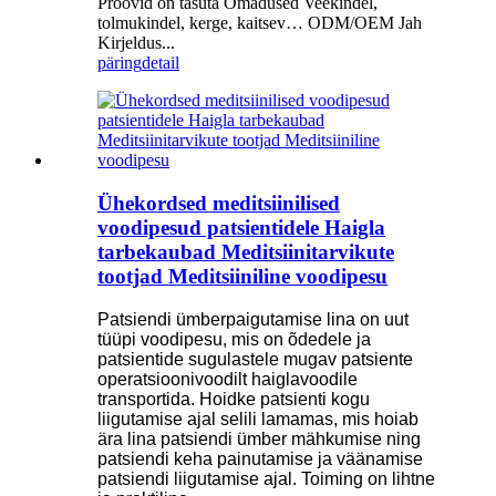
Proovid on tasuta Omadused Veekindel,
tolmukindel, kerge, kaitsev… ODM/OEM Jah
Kirjeldus...
päring
detail
Ühekordsed meditsiinilised
voodipesud patsientidele Haigla
tarbekaubad Meditsiinitarvikute
tootjad Meditsiiniline voodipesu
Patsiendi ümberpaigutamise lina on uut
tüüpi voodipesu, mis on õdedele ja
patsientide sugulastele mugav patsiente
operatsioonivoodilt haiglavoodile
transportida. Hoidke patsienti kogu
liigutamise ajal selili lamamas, mis hoiab
ära lina patsiendi ümber mähkumise ning
patsiendi keha painutamise ja väänamise
patsiendi liigutamise ajal. Toiming on lihtne