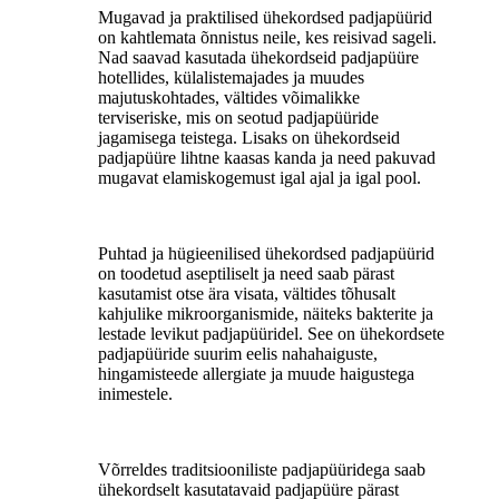
Mugavad ja praktilised ühekordsed padjapüürid
on kahtlemata õnnistus neile, kes reisivad sageli.
Nad saavad kasutada ühekordseid padjapüüre
hotellides, külalistemajades ja muudes
majutuskohtades, vältides võimalikke
terviseriske, mis on seotud padjapüüride
jagamisega teistega. Lisaks on ühekordseid
padjapüüre lihtne kaasas kanda ja need pakuvad
mugavat elamiskogemust igal ajal ja igal pool.
Puhtad ja hügieenilised ühekordsed padjapüürid
on toodetud aseptiliselt ja need saab pärast
kasutamist otse ära visata, vältides tõhusalt
kahjulike mikroorganismide, näiteks bakterite ja
lestade levikut padjapüüridel. See on ühekordsete
padjapüüride suurim eelis nahahaiguste,
hingamisteede allergiate ja muude haigustega
inimestele.
Võrreldes traditsiooniliste padjapüüridega saab
ühekordselt kasutatavaid padjapüüre pärast