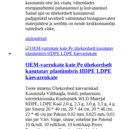
kasutamist otse ära visata, vähendades
energiatarbimist puhastamisel ja kuivatamisel.
Samal ajal on ühekordselt kasutatavad
padjapüürid tavaliselt valmistatud biolagunevatest
materjalidest ja seetõttu on nende keskkonnamõju
suhteliselt väike.
päring
detail
OEM-varrukate kate Pe ühekordselt
kasutatav plastümbris HDPE LDPE
käevarrukate
Toote nimetus Ühekordsed käevarrukad
Kasutusala Välihaigla, hotell, puhasruum,
toit/elektroonika Kaubamärk WLD Materjal
HDPE, LDPE Kaal 2,0 g, 2,5 g, 3,0 g, 3,5 g, 4 g
jne Suurus 20 * 40 cm, 20 * 44 cm, 20 * 46 cm,
22 * 46 cm jne Paksus 0,02 mm, 0,025 mm, 0,03
mm jne Värv Valge, sinine, roheline jne Pakend
10 tk/rull, 10 rulli/kott, 10 kotti/karp Proov