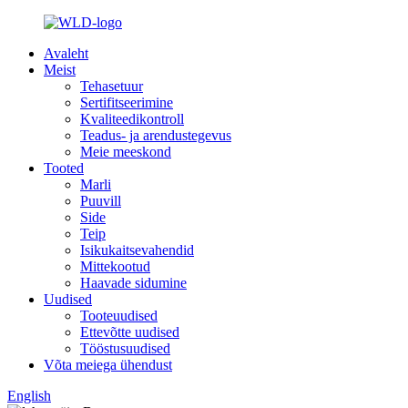
Avaleht
Meist
Tehasetuur
Sertifitseerimine
Kvaliteedikontroll
Teadus- ja arendustegevus
Meie meeskond
Tooted
Marli
Puuvill
Side
Teip
Isikukaitsevahendid
Mittekootud
Haavade sidumine
Uudised
Tooteuudised
Ettevõtte uudised
Tööstusuudised
Võta meiega ühendust
English