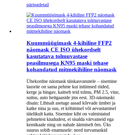
päring
detail
Kuummüügimask 4-kihiline FFP2
näomask CE ISO ühekordselt
kasutatava tolmuvastase
peasilmusega KN95 maski tehase
kohandatud mitmekihiline näomask
Ühekordne näomask täiskasvanutele – sisemine
lausriie on sama pehme kui intiimsed riided,
kerge ja hingav, kaitseb teid tolmu, PM 2.5, vine,
suitsu, auto heitgaaside jms eest. 3D-näomaski
disain: Lihtsalt asetage aasad kõrvade ümber ja
katke nina ja suu, et köhimisel või aevastamisel
täielikult katta. Sisemine kiht on valmistatud
pehmetest kiududest, ei sisalda värvaineid ega
kemikaale ning on nahale äärmiselt õrn. Üks
suurus sobib enamusele: need turvamaskid