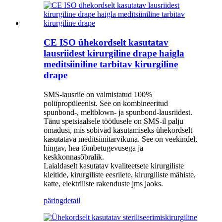
CE ISO ühekordselt kasutatav
lausriidest kirurgiline drape haigla
meditsiiniline tarbitav kirurgiline
drape
SMS-lausriie on valmistatud 100%
polüpropüleenist. See on kombineeritud
spunbond-, meltblown- ja spunbond-lausriidest.
Tänu spetsiaalsele töötlusele on SMS-il palju
omadusi, mis sobivad kasutamiseks ühekordselt
kasutatava meditsiinitarvikuna. See on veekindel,
hingav, hea tõmbetugevusega ja
keskkonnasõbralik.
Laialdaselt kasutatav kvaliteetsete kirurgiliste
kleitide, kirurgiliste eesriiete, kirurgiliste mähiste,
katte, elektriliste rakenduste jms jaoks.
päring
detail