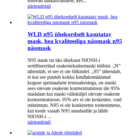
sobivad täiskasvanutele, kes...
päring
detail
WLD n95 ühekordselt kasutatav
mask, hea kvaliteediga näomask n95
näomask
N95 mask on üks üheksast NIOSH-i
sertifitseeritud osakestekaitsemaski tüübist. „N”
tähendab, et see ei ole õlikindel. „95” tähendab,
et kui see puutub kokku kindlaksmääratud
koguse spetsiaalsete testosakestega, on maski
sees olevate osakeste kontsentratsioon üle 95%
madalam kui maski välisküljel olevate osakeste
kontsentratsioon. 95% arv ei ole keskmine, vaid
miinimum. N95 ei ole konkreetne tootenimetus,
kui toode vastab N95 standardile ja läbib
NIOSH-i ...
päring
detail