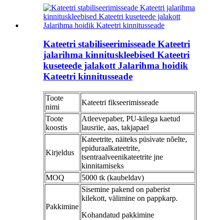
Kateetri stabiliseerimisseade Kateetri
jalarihma kinnituskleebised Kateetri
kuseteede jalakott Jalarihma hoidik
Kateetri kinnitusseade
Toote
Kateetri fikseerimisseade
nimi
Toote
Atleevepaber, PU-kilega kaetud
koostis
lausriie, aas, takjapael
Kateetrite, näiteks püsivate nõelte,
epiduraalkateetrite,
Kirjeldus
tsentraalveenikateetrite jne
kinnitamiseks
MOQ
5000 tk (kaubeldav)
Sisemine pakend on paberist
kilekott, välimine on pappkarp.
Pakkimine
Kohandatud pakkimine