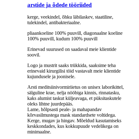
arstide ja õdede tööriided
kerge, veekindel, õhku läbilaskev, staatiline,
tulekindel, antibakteriaalne.
pliaankoeline 100% puuvill, diagonaalne koeline
100% puuvill, kudum 100% puuvill
Erinevad suurused on saadaval meie klientide
soovil.
Logo ja mustrit saaks trükkida, saaksime teha
erinevaid kirurgilisi töid vastavalt meie klientide
kujundusele ja joonisele.
Arsti meditsiinivormiriietus on unisex laborikittel,
sälguline krae, nelja nööbiga kinnis, rinnatasku,
kaks alumist taskut küljeavaga, et püksitaskutele
oleks lihtne juurdepääs.
Lame, hõlpsasti peale- ja mahapandav
kõrvasilmustega mask standardsete voltidega.
Kerge, mugav ja hingav. Mõeldud kasutamiseks
keskkondades, kus kokkupuude vedelikega on
minimaalne.