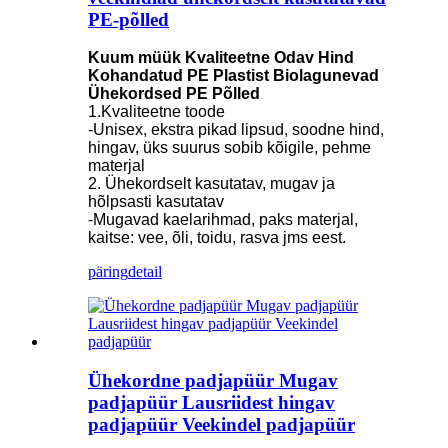
PE-põlled
Kuum müük Kvaliteetne Odav Hind
Kohandatud PE Plastist Biolagunevad
Ühekordsed PE Põlled
1.Kvaliteetne toode
-Unisex, ekstra pikad lipsud, soodne hind,
hingav, üks suurus sobib kõigile, pehme
materjal
2. Ühekordselt kasutatav, mugav ja
hõlpsasti kasutatav
-Mugavad kaelarihmad, paks materjal,
kaitse: vee, õli, toidu, rasva jms eest.
päring
detail
Ühekordne padjapüür Mugav
padjapüür Lausriidest hingav
padjapüür Veekindel padjapüür