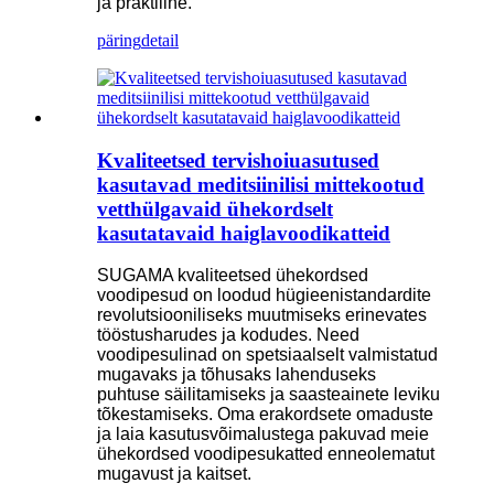
ja praktiline.
päring
detail
Kvaliteetsed tervishoiuasutused
kasutavad meditsiinilisi mittekootud
vetthülgavaid ühekordselt
kasutatavaid haiglavoodikatteid
SUGAMA kvaliteetsed ühekordsed
voodipesud on loodud hügieenistandardite
revolutsiooniliseks muutmiseks erinevates
tööstusharudes ja kodudes. Need
voodipesulinad on spetsiaalselt valmistatud
mugavaks ja tõhusaks lahenduseks
puhtuse säilitamiseks ja saasteainete leviku
tõkestamiseks. Oma erakordsete omaduste
ja laia kasutusvõimalustega pakuvad meie
ühekordsed voodipesukatted enneolematut
mugavust ja kaitset.