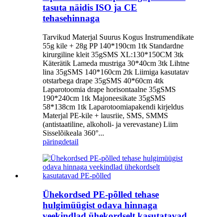
tasuta näidis ISO ja CE
tehasehinnaga
Tarvikud Materjal Suurus Kogus Instrumendikate
55g kile + 28g PP 140*190cm 1tk Standardne
kirurgiline kleit 35gSMS XL:130*150CM 3tk
Käterätik Lameda mustriga 30*40cm 3tk Lihtne
lina 35gSMS 140*160cm 2tk Liimiga kasutatav
otstarbega drape 35gSMS 40*60cm 4tk
Laparotoomia drape horisontaalne 35gSMS
190*240cm 1tk Majoneesikate 35gSMS
58*138cm 1tk Laparotoomiapakendi kirjeldus
Materjal PE-kile + lausriie, SMS, SMMS
(antistaatiline, alkoholi- ja verevastane) Liim
Sisselõikeala 360°...
päring
detail
Ühekordsed PE-põlled tehase
hulgimüügist odava hinnaga
veekindlad ühekordselt kasutatavad