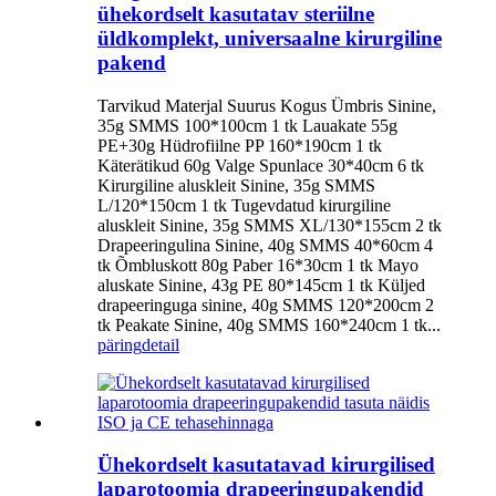
ühekordselt kasutatav steriilne
üldkomplekt, universaalne kirurgiline
pakend
Tarvikud Materjal Suurus Kogus Ümbris Sinine,
35g SMMS 100*100cm 1 tk Lauakate 55g
PE+30g Hüdrofiilne PP 160*190cm 1 tk
Käterätikud 60g Valge Spunlace 30*40cm 6 tk
Kirurgiline aluskleit Sinine, 35g SMMS
L/120*150cm 1 tk Tugevdatud kirurgiline
aluskleit Sinine, 35g SMMS XL/130*155cm 2 tk
Drapeeringulina Sinine, 40g SMMS 40*60cm 4
tk Õmbluskott 80g Paber 16*30cm 1 tk Mayo
aluskate Sinine, 43g PE 80*145cm 1 tk Küljed
drapeeringuga sinine, 40g SMMS 120*200cm 2
tk Peakate Sinine, 40g SMMS 160*240cm 1 tk...
päring
detail
Ühekordselt kasutatavad kirurgilised
laparotoomia drapeeringupakendid