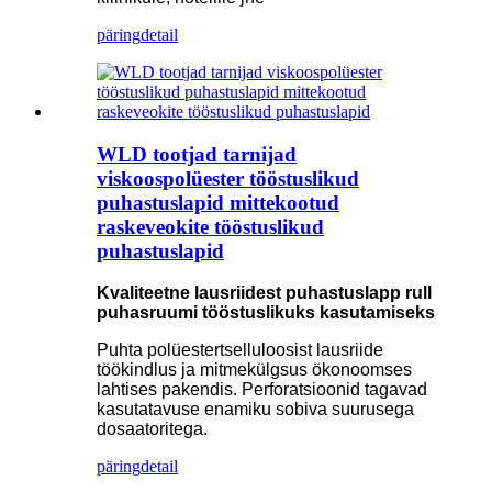
päring
detail
WLD tootjad tarnijad
viskoospolüester tööstuslikud
puhastuslapid mittekootud
raskeveokite tööstuslikud
puhastuslapid
Kvaliteetne lausriidest puhastuslapp rull
puhasruumi tööstuslikuks kasutamiseks
Puhta polüestertselluloosist lausriide
töökindlus ja mitmekülgsus ökonoomses
lahtises pakendis. Perforatsioonid tagavad
kasutatavuse enamiku sobiva suurusega
dosaatoritega.
päring
detail