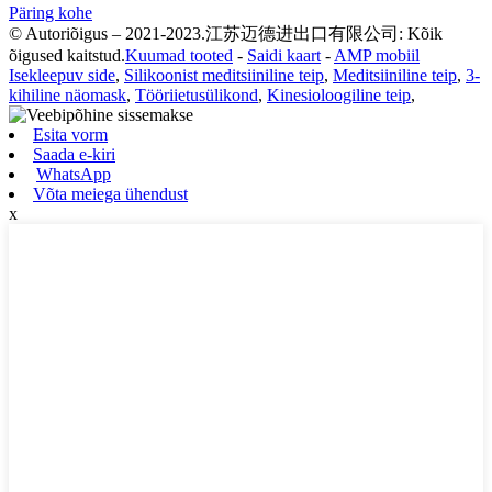
Päring kohe
© Autoriõigus – 2021-2023.江苏迈德进出口有限公司: Kõik
õigused kaitstud.
Kuumad tooted
-
Saidi kaart
-
AMP mobiil
Isekleepuv side
,
Silikoonist meditsiiniline teip
,
Meditsiiniline teip
,
3-
kihiline näomask
,
Tööriietusülikond
,
Kinesioloogiline teip
,
Esita vorm
Saada e-kiri
WhatsApp
Võta meiega ühendust
x