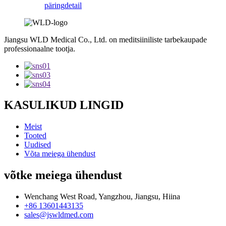
päring
detail
Jiangsu WLD Medical Co., Ltd. on meditsiiniliste tarbekaupade
professionaalne tootja.
KASULIKUD LINGID
Meist
Tooted
Uudised
Võta meiega ühendust
võtke meiega ühendust
Wenchang West Road, Yangzhou, Jiangsu, Hiina
+86 13601443135
sales@jswldmed.com