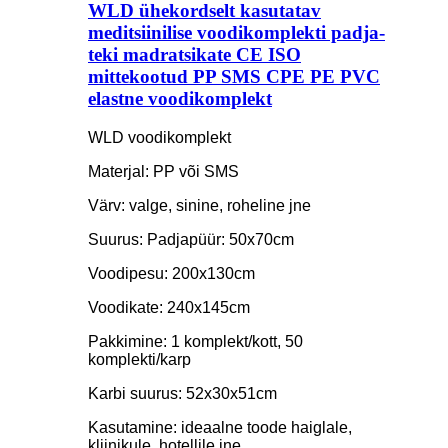
WLD ühekordselt kasutatav
meditsiinilise voodikomplekti padja-
teki madratsikate CE ISO
mittekootud PP SMS CPE PE PVC
elastne voodikomplekt
WLD voodikomplekt
Materjal: PP või SMS
Värv: valge, sinine, roheline jne
Suurus: Padjapüür: 50x70cm
Voodipesu: 200x130cm
Voodikate: 240x145cm
Pakkimine: 1 komplekt/kott, 50
komplekti/karp
Karbi suurus: 52x30x51cm
Kasutamine: ideaalne toode haiglale,
kliinikule, hotellile jne