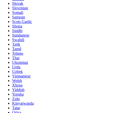
Slovak
Slovenian
Somali
Samoan
Scots Gaelic
Shona
Sindhi
Sundanese
Swahili
Tajik
Tamil
Telugu
Thai
Ukrainian
Urdu
Uzbek
Vietnamese
Welsh
Xhosa
Yiddish
Yoruba
Zulu
Kinyarwanda
Tatar
Oriya