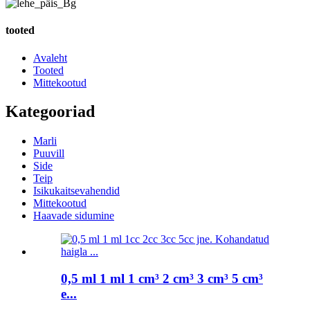
tooted
Avaleht
Tooted
Mittekootud
Kategooriad
Marli
Puuvill
Side
Teip
Isikukaitsevahendid
Mittekootud
Haavade sidumine
0,5 ml 1 ml 1 cm³ 2 cm³ 3 cm³ 5 cm³
e...