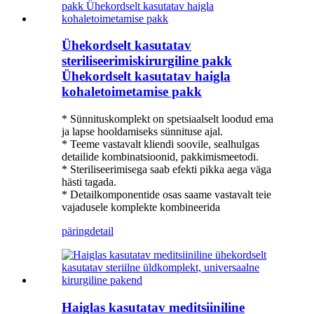
Ühekordselt kasutatav
steriliseerimiskirurgiline pakk
Ühekordselt kasutatav haigla
kohaletoimetamise pakk
* Sünnituskomplekt on spetsiaalselt loodud ema
ja lapse hooldamiseks sünnituse ajal.
* Teeme vastavalt kliendi soovile, sealhulgas
detailide kombinatsioonid, pakkimismeetodi.
* Steriliseerimisega saab efekti pikka aega väga
hästi tagada.
* Detailkomponentide osas saame vastavalt teie
vajadusele komplekte kombineerida
päring
detail
Haiglas kasutatav meditsiiniline