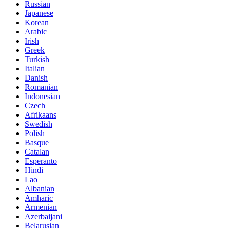
Russian
Japanese
Korean
Arabic
Irish
Greek
Turkish
Italian
Danish
Romanian
Indonesian
Czech
Afrikaans
Swedish
Polish
Basque
Catalan
Esperanto
Hindi
Lao
Albanian
Amharic
Armenian
Azerbaijani
Belarusian