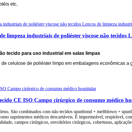
téis etc.
 limpeza industriais de poliéster viscose não tecidos L
o tecido para uso industrial em salas limpas
do de celulose de poliéster limpo em embalagens econômicas a 
 tecido CE ISO Campo cirúrgico de consumo médico hos
pileno. São combinados com não tecidos spunbond + meltblown + spun
como suprimentos médicos descartáveis. É impermeável, respirável, com 
idade, campos cirúrgicos, envoltórios cirúrgicos, coberturas, aplicações 