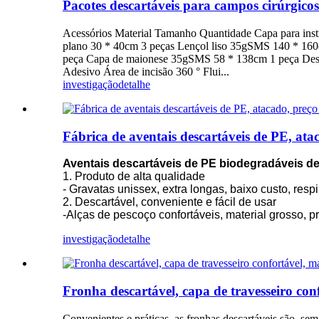
Pacotes descartáveis para campos cirúrgicos
Acessórios Material Tamanho Quantidade Capa para ins
plano 30 * 40cm 3 peças Lençol liso 35gSMS 140 * 16
peça Capa de maionese 35gSMS 58 * 138cm 1 peça Descriç
Adesivo Área de incisão 360 ° Flui...
investigação
detalhe
Fábrica de aventais descartáveis de PE, ata
Aventais descartáveis de PE biodegradáveis de 
1. Produto de alta qualidade
- Gravatas unissex, extra longas, baixo custo, resp
2. Descartável, conveniente e fácil de usar
-Alças de pescoço confortáveis, material grosso, pr
investigação
detalhe
Fronha descartável, capa de travesseiro conf
Convenientes e práticas, as fronhas descartáveis são, s