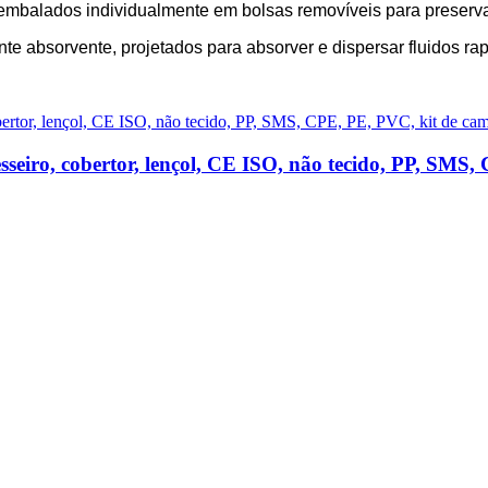
embalados individualmente em bolsas removíveis para preserva
nte absorvente, projetados para absorver e dispersar fluidos ra
seiro, cobertor, lençol, CE ISO, não tecido, PP, SMS, 