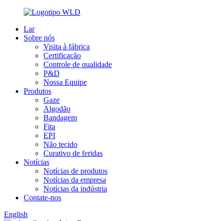
Lar
Sobre nós
Visita à fábrica
Certificação
Controle de qualidade
P&D
Nossa Equipe
Produtos
Gaze
Algodão
Bandagem
Fita
EPI
Não tecido
Curativo de feridas
Notícias
Notícias de produtos
Notícias da empresa
Notícias da indústria
Contate-nos
English