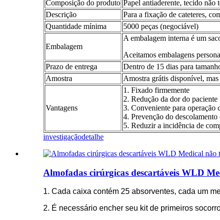
Composição do produto
Papel antiaderente, tecido não 
Descrição
Para a fixação de cateteres, co
Quantidade mínima
5000 peças (negociável)
A embalagem interna é um saco 
Embalagem
Aceitamos embalagens persona
Prazo de entrega
Dentro de 15 dias para taman
Amostra
Amostra grátis disponível, mas 
1. Fixado firmemente
2. Redução da dor do paciente
Vantagens
3. Conveniente para operação c
4. Prevenção do descolamento 
5. Reduzir a incidência de comp
investigação
detalhe
Almofadas cirúrgicas descartáveis WLD Medi
1. Cada caixa contém 25 absorventes, cada um me
2. É necessário encher seu kit de primeiros soc