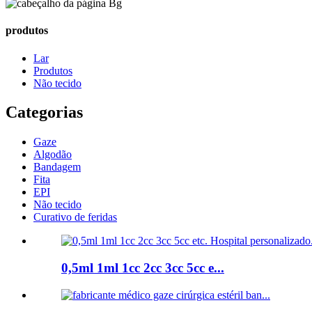
produtos
Lar
Produtos
Não tecido
Categorias
Gaze
Algodão
Bandagem
Fita
EPI
Não tecido
Curativo de feridas
0,5ml 1ml 1cc 2cc 3cc 5cc e...