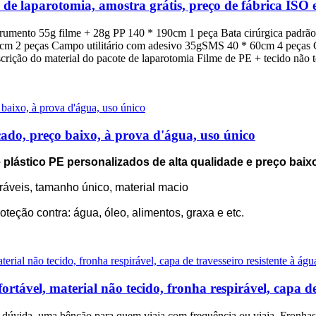
 de laparotomia, amostra grátis, preço de fábrica ISO
trumento 55g filme + 28g PP 140 * 190cm 1 peça Bata cirúrgica pad
0cm 2 peças Campo utilitário com adesivo 35gSMS 40 * 60cm 4 peças
ão do material do pacote de laparotomia Filme de PE + tecido não te
cado, preço baixo, à prova d'água, uso único
plástico PE personalizados de alta qualidade e preço baix
iráveis, tamanho único, material macio
oteção contra: água, óleo, alimentos, graxa e etc.
ortável, material não tecido, fronha respirável, capa de
em dúvida, uma bênção para quem viaja com frequência ou viaja. Fronhas