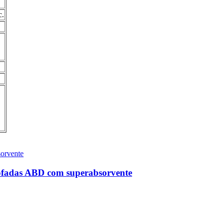
c.
lmofadas ABD com superabsorvente