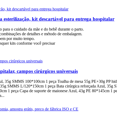
 esterilização, kit descartável para entrega hospitalar
o para o cuidado da mãe e do bebê durante o parto.
o combinações de detalhes e método de embalagem.
 bem por muito tempo.
quer kits conforme você precisar
spitalar, campos cirúrgicos universais
zul, 35g SMMS 100*100cm 1 peça Toalha de mesa 55g PE+30g PP hidr
l, 35g SMMS L/120*150cm 1 peça Bata cirúrgica reforçada Azul, 35g
cm 1 peça Capa de suporte de maionese Azul, 43g PE 80*145cm 1 pe
...