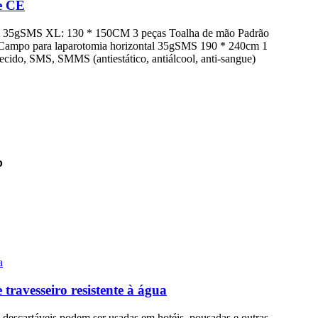
 e CE
rão 35gSMS XL: 130 * 150CM 3 peças Toalha de mão Padrão
 Campo para laparotomia horizontal 35gSMS 190 * 240cm 1
cido, SMS, SMMS (antiestático, antiálcool, anti-sangue)
o
 travesseiro resistente à água
 descartáveis podem ser usadas em hotéis, pousadas e outras