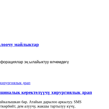
залоочу майлыктар
рфорациялар эң ылайыктуу өлчөмдөгү
дициналык керектелүүчү хирургиялык драп
 айкалышкан бар. Атайын дарылоо аркылуу. SMS
ткөрбөйт, дем алуучу, жакшы тартылуу күчү,