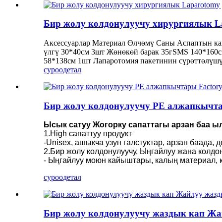
Бир жолу колдонулуучу хирургиялык La
Аксессуарлар Материал Өлчөмү Саны Аспаптын ка
үлгү 30*40см 3шт Жөнөкөй барак 35гSMS 140*160c
58*138см 1шт Лапаротомия пакетинин сүрөттөлүшү 
суроо
детал
Бир жолу колдонулуучу PE алжапкычта
Ысык сатуу Жогорку сапаттагы арзан баа 
1.High сапаттуу продукт
-Unisex, ашыкча узун галстуктар, арзан баада,
2.Бир жолу колдонулуучу, Ыңгайлуу жана колдо
- Ыңгайлуу моюн кайыштары, калың материал, кор
суроо
детал
Бир жолу колдонулуучу жаздык кап Жа