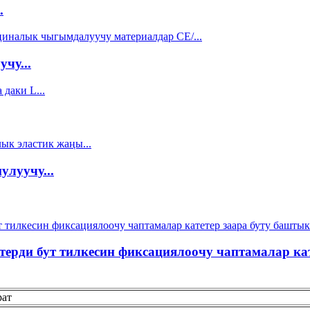
.
чу...
улуучу...
терди бут тилкесин фиксациялоочу чаптамалар ка
рат