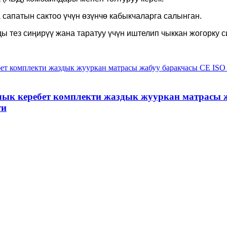
 сапатын сактоо үчүн өзүнчө кабыкчаларга салынган.
ы тез сиңирүү жана таратуу үчүн иштелип чыккан жогорку 
ык керебет комплекти жаздык жууркан матрасы 
ти