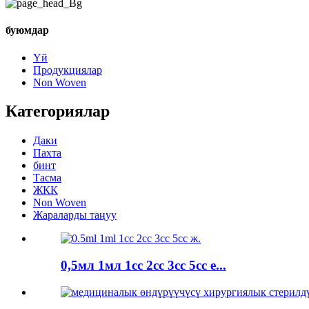
буюмдар
Үй
Продукциялар
Non Woven
Категориялар
Даки
Пахта
бинт
Тасма
ЖКК
Non Woven
Жараларды таңуу
0,5мл 1мл 1cc 2cc 3cc 5cc e...