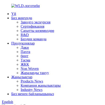
Үй
Биз жөнүндө
Заводго экскурсия
Сертификация
Сапатты көзөмөлдөө
R&D
Биздин команда
Продукциялар
Даки
Пахта
бинт
Тасма
ЖКК
Non Woven
Жараларды таңуу
Жаңылыктар
Products News
Компания жаңылыктары
Industry News
Биз менен байланышыңыз
English