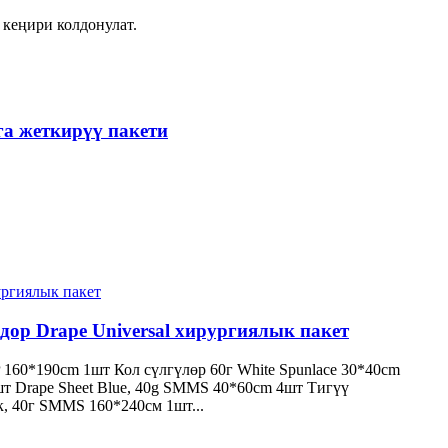
 кеңири колдонулат.
га жеткирүү пакети
ор Drape Universal хирургиялык пакет
60*190cm 1шт Кол сүлгүлөр 60г White Spunlace 30*40cm
т Drape Sheet Blue, 40g SMMS 40*60cm 4шт Тигүү
к, 40г SMMS 160*240см 1шт...