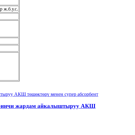
 ж.б.у.с.
 биринчи жардам айкалыштыруу АКШ