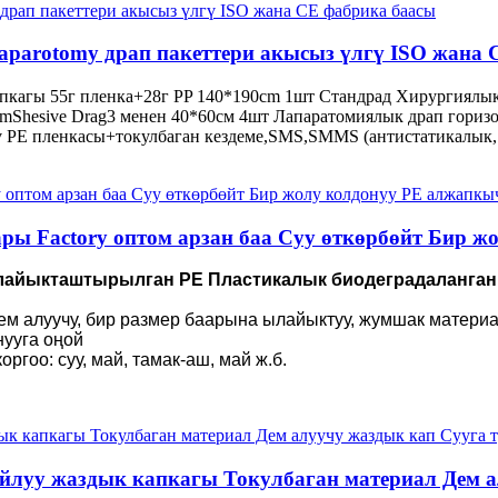
parotomy драп пакеттери акысыз үлгү ISO жана 
пкагы 55г пленка+28г PP 140*190cm 1шт Стандрад Хирургиялы
mShesive Drag3 менен 40*60см 4шт Лапаратомиялык драп гори
PE пленкасы+токулбаган кездеме,SMS,SMMS (антистатикалык, а
ры Factory оптом арзан баа Суу өткөрбөйт Бир 
ылайыкташтырылган PE Пластикалык биодеградаланган
 дем алуучу, бир размер баарына ылайыктуу, жумшак матери
нууга оңой
гоо: суу, май, тамак-аш, май ж.б.
йлуу жаздык капкагы Токулбаган материал Дем а