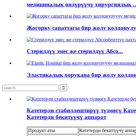
медициналык өндүрүүчү хирургиялык ..
Жогорку сапаттагы бир жолу колдонулуу
Стерилдүү эмес же стерилдүү Абсо...
Эластикалык оорукана бир жолу колдон
Катетерди стабилдештирүү түзмөгү Кате
Катетерди бекитүүчү аппарат
Продукт аты
Катетерди бекитүүчү аппа