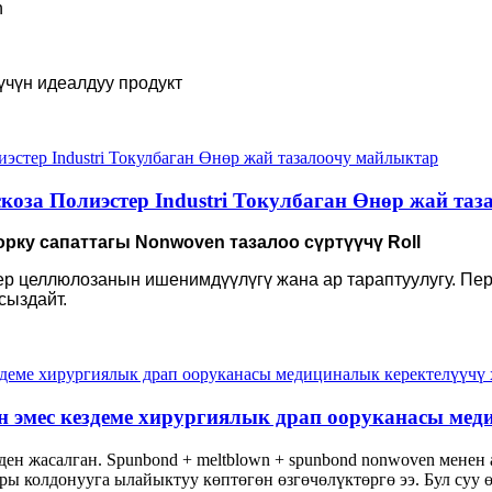
n
үчүн идеалдуу продукт
за Полиэстер Industri Токулбаган Өнөр жай та
рку сапаттагы Nonwoven тазалоо сүртүүчү Roll
ер целлюлозанын ишенимдүүлүгү жана ар тараптуулугу. Пе
сыздайт.
н эмес кездеме хирургиялык драп ооруканасы ме
ен жасалган. Spunbond + meltblown + spunbond nonwoven менен
ы колдонууга ылайыктуу көптөгөн өзгөчөлүктөргө ээ. Бул суу ө