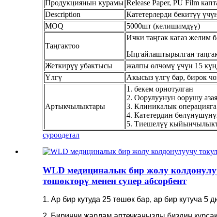
Продукциянын курамы
Release Paper, PU Film кап
Description
Катетерлерди бекитүү үчүн
MOQ
5000шт (келишимдүү)
Ички таңгак кагаз желим б
Таңгактоо
Ыңгайлаштырылган таңгак
Жеткирүү убактысы
жалпы өлчөмү үчүн 15 кү
Үлгү
Акысыз үлгү бар, бирок чо
1. бекем орнотулган
2. Оорулуунун оорушу аза
Артыкчылыктары
3. Клиникалык операцияга
4. Катетердин бөлүнүшүн
5. Тиешелүү кыйынчылыкта
суроо
детал
WLD медициналык бир жолу колдонулуу
төшөктөрү менен супер абсорбент
1. Ар бир кутуда 25 төшөк бар, ар бир кутуча 5
2. Биринчи жардам аптечкаңызды биздин курсак