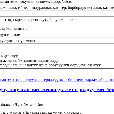
талган эмес токулган кездеме, Loop, Velcro
, мисалы, ийне, эпидуралдык катетер, борбордук веналык катетер
аштык, сырткы картон куту болуп саналат.
 кабыл алынат.
ндүн ичинде
гултулган жүк менен.
ят
 ыңгайлуу
үн жана кыймылынын алдын алуу
рдын санын азайтуу жана оорулуунун ооруусун азайтуу.
чу токулган эмес стерилдүү же стерилдүү эмес
 дюймдан 9 дюймга чейин.
 (АБД) комбайндары менен толтуруу керек.