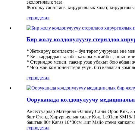
экологиялык таза.
Жогорку сапаттагы хирургиялык халат, хирургиялык
суроо
детал
Бир жолу колдонулуучу стерилдөө хиру
* Жеткирүү комплекти – бул төрөт учурунда эне ме
* Биз кардардын талабы катары жасайбыз, анын ич
* Стерилдөө менен, таасир узак убакыт бою абдан
* Чоо-жай компоненттери үчүн, биз каалаган компл
суроо
детал
Ооруканада колдонулуучу медициналык 
Аксессуарлар Материал Өлчөмү Саны Ороо Көк, 35
6шт Стенд Хирургиялык халат Көк, Lc01cm SM15/ 
баштык 80г Кагаз 16*30см 1шт Майо стенд капкагы
суроо
детал