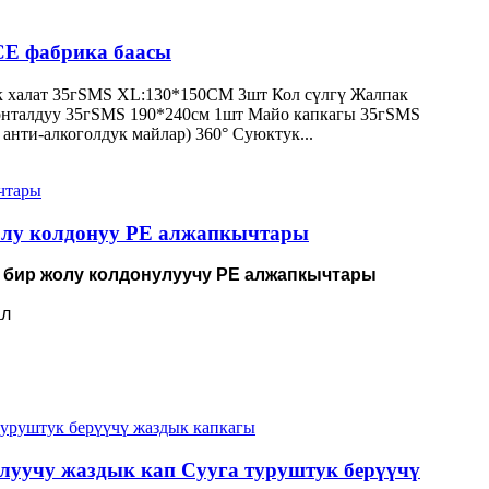
CE фабрика баасы
к халат 35гSMS XL:130*150CM 3шт Кол сүлгү Жалпак
зонталдуу 35гSMS 190*240см 1шт Майо капкагы 35гSMS
нти-алкоголдук майлар) 360° Суюктук...
жолу колдонуу PE алжапкычтары
 бир жолу колдонулуучу PE алжапкычтары
ал
луучу жаздык кап Сууга туруштук берүүчү