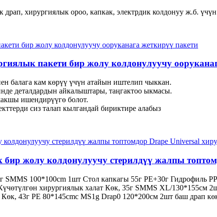
 драп, хирургиялык ороо, капкак, электрдик колдонуу ж.б. үчүн
ргиялык пакети бир жолу колдонулуучу оорукана
нен балага кам көрүү үчүн атайын иштелип чыккан.
инде деталдардын айкалыштары, таңгактоо ыкмасы.
 жакшы ишендирүүгө болот.
екттерди сиз талап кылгандай бириктире алабыз
бир жолу колдонулуучу стерилдүү жалпы топтомд
г SMMS 100*100cm 1шт Стол капкагы 55г PE+30г Гидрофиль PP 1
Күчөтүлгөн хирургиялык халат Көк, 35г SMMS XL/130*155см 2ш
 Көк, 43г PE 80*145cmc MS1g Drap0 120*200см 2шт баш драп кө