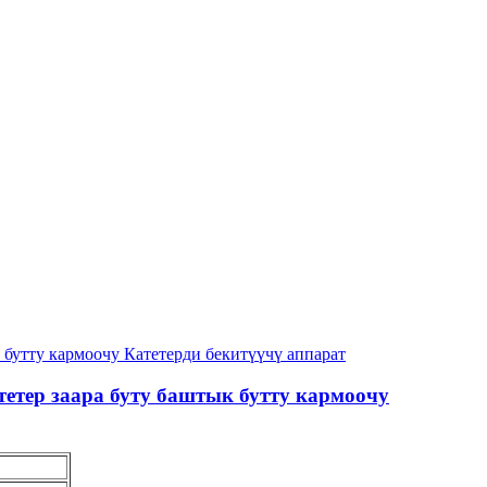
тетер заара буту баштык бутту кармоочу