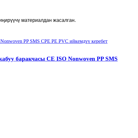
сиңирүүчү материалдан жасалган.
жабуу баракчасы CE ISO Nonwoven PP SMS