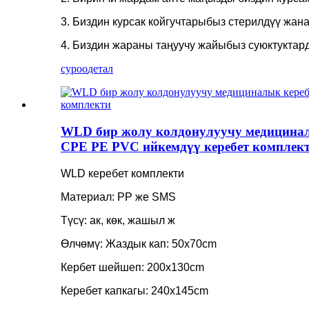
3. Биздин курсак койгучтарыбыз стерилдүү жана
4. Биздин жараны таңуучу жайыбыз суюктуктард
суроо
детал
WLD бир жолу колдонулуучу медицинал
CPE PE PVC ийкемдүү керебет комплек
WLD керебет комплекти
Материал: PP же SMS
Түсү: ак, көк, жашыл ж
Өлчөмү: Жаздык кап: 50x70cm
Кербет шейшеп: 200x130cm
Керебет капкагы: 240x145cm