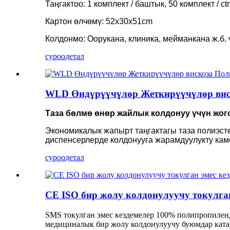
Таңгактоо: 1 комплект / баштык, 50 комплект / ct
Картон өлчөмү: 52x30x51cm
Колдонмо: Оорукана, клиника, мейманкана ж.б. 
суроо
детал
WLD Өндүрүүчүлөр Жеткирүүчүлөр виско
Таза бөлмө өнөр жайлык колдонуу үчүн жого
Экономикалык жапырт таңгактагы таза полиэст
диспенсерлерде колдонууга жарамдуулукту кам
суроо
детал
CE ISO бир жолу колдонулуучу токулга
SMS токулган эмес кездемелер 100% полипропиленд
медициналык бир жолу колдонулуучу буюмдар катар