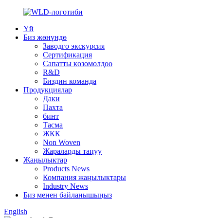
Үй
Биз жөнүндө
Заводго экскурсия
Сертификация
Сапатты көзөмөлдөө
R&D
Биздин команда
Продукциялар
Даки
Пахта
бинт
Тасма
ЖКК
Non Woven
Жараларды таңуу
Жаңылыктар
Products News
Компания жаңылыктары
Industry News
Биз менен байланышыңыз
English