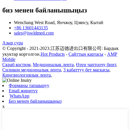
биз менен байланышыңыз
Wenchang West Road, Янчжоу, Цзянсу, Кытай
+86 13601443135
sales@jswldmed.com
Азыр сура
© Copyright - 2021-2023.江苏迈德进出口有限公司: Бардык
укуктар корголгон.
Hot Products
-
Сайттын картасы
-
AMP
Mobile
Скраб костюм
,
Медициналык лента
,
Өзүн чаптоочу бинт
,
Силикон медициналык лента
,
3 кабаттуу бет маскасы
,
Кинезиологиялык лента
,
Форманы тапшыруу
Email жөнөтүү
WhatsApp
Биз менен байланышыңыз
x