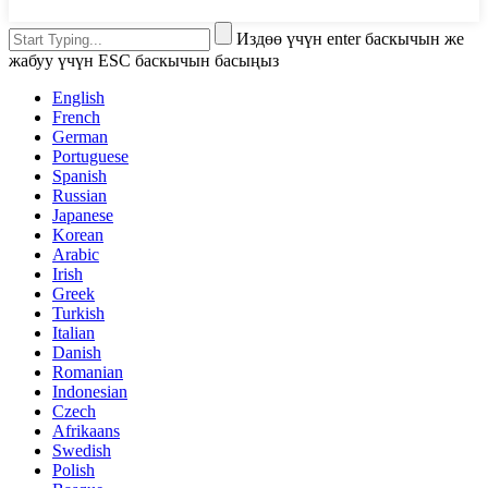
Издөө үчүн enter баскычын же
жабуу үчүн ESC баскычын басыңыз
English
French
German
Portuguese
Spanish
Russian
Japanese
Korean
Arabic
Irish
Greek
Turkish
Italian
Danish
Romanian
Indonesian
Czech
Afrikaans
Swedish
Polish