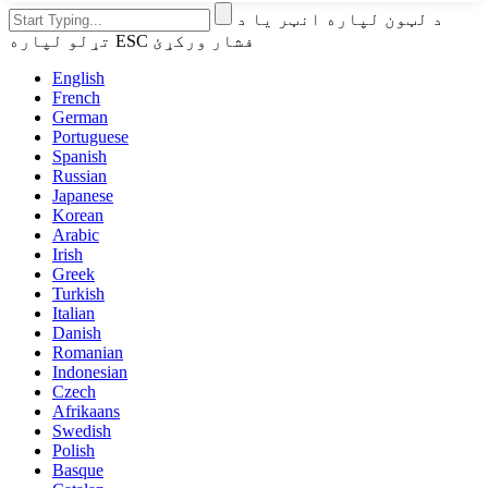
د لټون لپاره انټر یا د
تړلو لپاره ESC فشار ورکړئ
English
French
German
Portuguese
Spanish
Russian
Japanese
Korean
Arabic
Irish
Greek
Turkish
Italian
Danish
Romanian
Indonesian
Czech
Afrikaans
Swedish
Polish
Basque