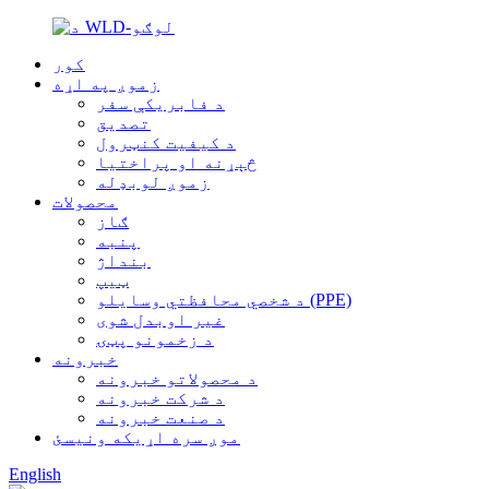
کور
زموږ په اړه
د فابریکې سفر
تصدیق
د کیفیت کنټرول
څېړنه او پراختیا
زموږ لوبډله
محصولات
ګاز
پنبه
بنداژ
ټیپ
د شخصي محافظتي وسایلو (PPE)
غیر اوبدل شوی
د زخمونو پټۍ
خبرونه
د محصولاتو خبرونه
د شرکت خبرونه
د صنعت خبرونه
موږ سره اړیکه ونیسئ
English