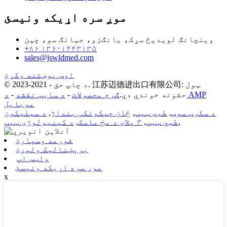
موږ سره اړیکه ونیسئ
وینچانګ لویدیځ سړک، یانګزو، جیانګ سو، چین
+۸۶ ۱۳۶۰۱۴۴۳۱۳۵
sales@jswldmed.com
اوس پوښتنه وکړئ
© د چاپ حق - 2021-2023. 江苏迈德进出口有限公司: ټول
حقونه خوندي دي.
ګرم محصولات
-
د سایټ نقشه
-
د AMP
موبایل
د سکرب سوټ
,
طبي ټیپ
,
ځان چپکونکی بنداژ
,
د سیلیکون
,
طبي ټیپ
,
۳ پلای د مخ ماسک
,
د کینیولوژی ټیپ
فورمه وسپارئ
برېښنالیک ولېږئ
واټس اپ
موږ سره اړیکه ونیسئ
x