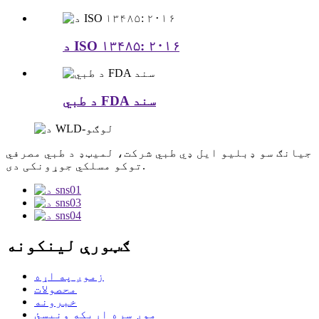
د ISO ۱۳۴۸۵: ۲۰۱۶
د طبي FDA سند
جیانګ سو ډبلیو ایل ډي طبي شرکت، لمیټډ د طبي مصرفي
توکو مسلکي جوړونکی دی.
ګټورې لینکونه
زموږ په اړه
محصولات
خبرونه
موږ سره اړیکه ونیسئ