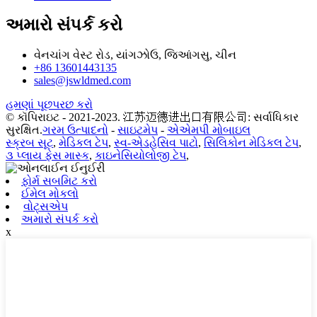
અમારો સંપર્ક કરો
વેનચાંગ વેસ્ટ રોડ, યાંગઝોઉ, જિઆંગસુ, ચીન
+86 13601443135
sales@jswldmed.com
હમણાં પૂછપરછ કરો
© કૉપિરાઇટ - 2021-2023. 江苏迈德进出口有限公司: સર્વાધિકાર
સુરક્ષિત.
ગરમ ઉત્પાદનો
-
સાઇટમેપ
-
એએમપી મોબાઇલ
સ્ક્રબ સૂટ
,
મેડિકલ ટેપ
,
સ્વ-એડહેસિવ પાટો
,
સિલિકોન મેડિકલ ટેપ
,
૩ પ્લાય ફેસ માસ્ક
,
કાઇનેસિયોલોજી ટેપ
,
ફોર્મ સબમિટ કરો
ઈમેલ મોકલો
વોટ્સએપ
અમારો સંપર્ક કરો
x