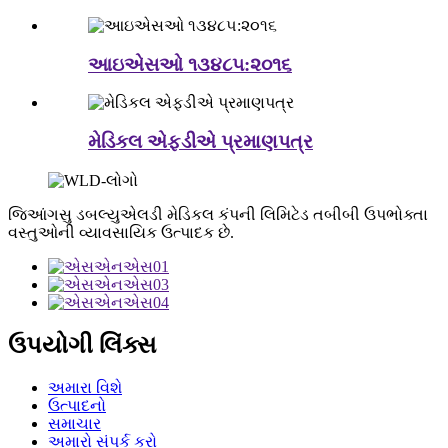
આઇએસઓ ૧૩૪૮૫:૨૦૧૬
મેડિકલ એફડીએ પ્રમાણપત્ર
જિઆંગસુ ડબલ્યુએલડી મેડિકલ કંપની લિમિટેડ તબીબી ઉપભોક્તા
વસ્તુઓની વ્યાવસાયિક ઉત્પાદક છે.
ઉપયોગી લિંક્સ
અમારા વિશે
ઉત્પાદનો
સમાચાર
અમારો સંપર્ક કરો