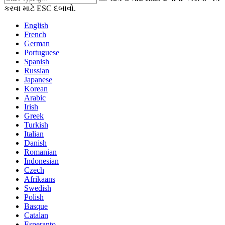
કરવા માટે ESC દબાવો.
English
French
German
Portuguese
Spanish
Russian
Japanese
Korean
Arabic
Irish
Greek
Turkish
Italian
Danish
Romanian
Indonesian
Czech
Afrikaans
Swedish
Polish
Basque
Catalan
Esperanto