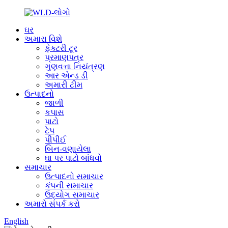
ઘર
અમારા વિશે
ફેક્ટરી ટૂર
પ્રમાણપત્ર
ગુણવત્તા નિયંત્રણ
આર એન્ડ ડી
અમારી ટીમ
ઉત્પાદનો
જાળી
કપાસ
પાટો
ટેપ
પીપીઈ
બિન-વણાયેલા
ઘા પર પાટો બાંધવો
સમાચાર
ઉત્પાદનો સમાચાર
કંપની સમાચાર
ઉદ્યોગ સમાચાર
અમારો સંપર્ક કરો
English