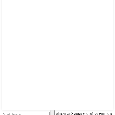
શોધવા માટે enter દબાવો અથવા બંધ