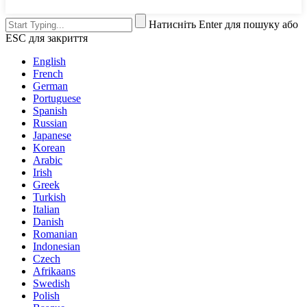
Натисніть Enter для пошуку або
ESC для закриття
English
French
German
Portuguese
Spanish
Russian
Japanese
Korean
Arabic
Irish
Greek
Turkish
Italian
Danish
Romanian
Indonesian
Czech
Afrikaans
Swedish
Polish