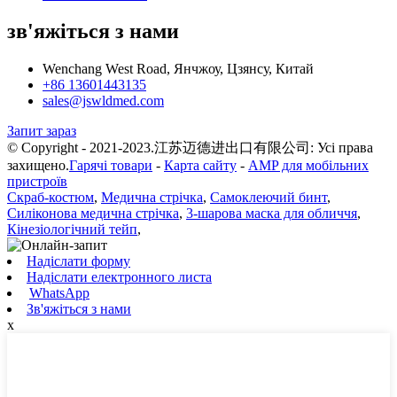
зв'яжіться з нами
Wenchang West Road, Янчжоу, Цзянсу, Китай
+86 13601443135
sales@jswldmed.com
Запит зараз
© Copyright - 2021-2023.江苏迈德进出口有限公司: Усі права
захищено.
Гарячі товари
-
Карта сайту
-
AMP для мобільних
пристроїв
Скраб-костюм
,
Медична стрічка
,
Самоклеючий бинт
,
Силіконова медична стрічка
,
3-шарова маска для обличчя
,
Кінезіологічний тейп
,
Надіслати форму
Надіслати електронного листа
WhatsApp
Зв'яжіться з нами
x