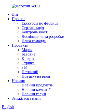
Дім
Про нас
Екскурсія по фабриці
Сертифікація
Контроль якості
Дослідження та розробки
Наша команда
Продукти
Марля
Бавовна
Бандаж
Стрічка
ЗІЗ
Нетканий
Пов'язка на рани
Новини
Новини продуктів
Новини компанії
Новини галузі
Зв'яжіться з нами
English