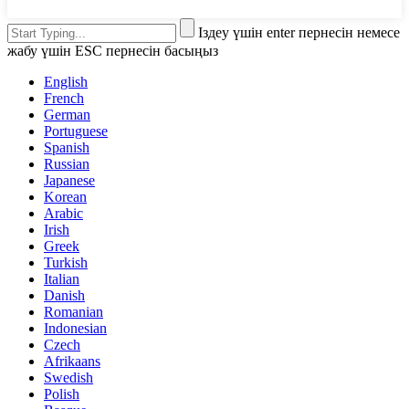
Іздеу үшін enter пернесін немесе
жабу үшін ESC пернесін басыңыз
English
French
German
Portuguese
Spanish
Russian
Japanese
Korean
Arabic
Irish
Greek
Turkish
Italian
Danish
Romanian
Indonesian
Czech
Afrikaans
Swedish
Polish