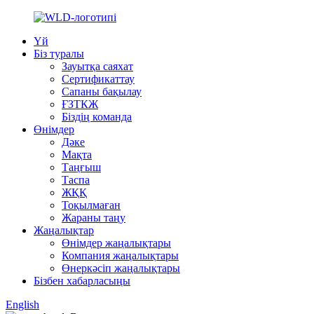
Үй
Біз туралы
Зауытқа саяхат
Сертификаттау
Сапаны бақылау
ҒЗТКЖ
Біздің команда
Өнімдер
Дәке
Мақта
Таңғыш
Таспа
ЖҚҚ
Тоқылмаған
Жараны таңу
Жаңалықтар
Өнімдер жаңалықтары
Компания жаңалықтары
Өнеркәсіп жаңалықтары
Бізбен хабарласыңы
English