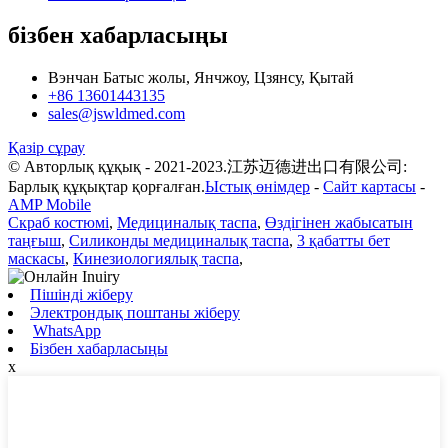
бізбен хабарласыңы
Вэнчан Батыс жолы, Янчжоу, Цзянсу, Қытай
+86 13601443135
sales@jswldmed.com
Қазір сұрау
© Авторлық құқық - 2021-2023.江苏迈德进出口有限公司:
Барлық құқықтар қорғалған.
Ыстық өнімдер
-
Сайт картасы
-
AMP Mobile
Скраб костюмі
,
Медициналық таспа
,
Өздігінен жабысатын
таңғыш
,
Силиконды медициналық таспа
,
3 қабатты бет
маскасы
,
Кинезиологиялық таспа
,
Пішінді жіберу
Электрондық поштаны жіберу
WhatsApp
Бізбен хабарласыңы
x