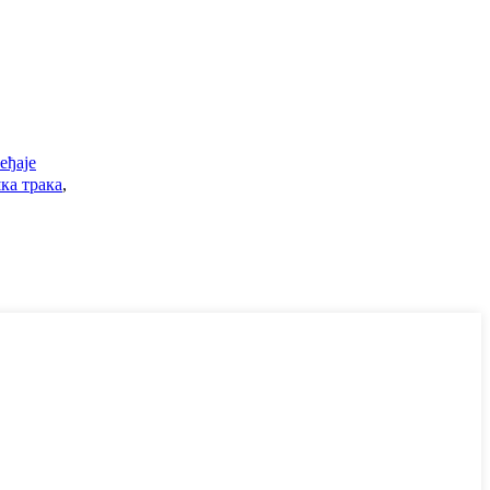
еђаје
ка трака
,