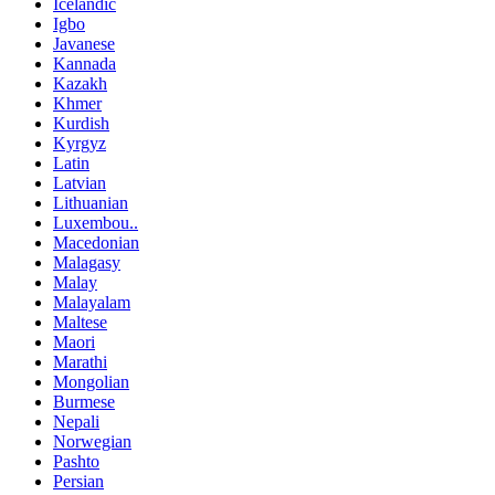
Icelandic
Igbo
Javanese
Kannada
Kazakh
Khmer
Kurdish
Kyrgyz
Latin
Latvian
Lithuanian
Luxembou..
Macedonian
Malagasy
Malay
Malayalam
Maltese
Maori
Marathi
Mongolian
Burmese
Nepali
Norwegian
Pashto
Persian