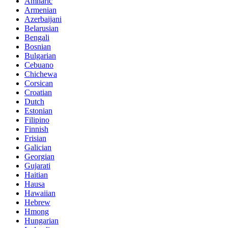
Amharic
Armenian
Azerbaijani
Belarusian
Bengali
Bosnian
Bulgarian
Cebuano
Chichewa
Corsican
Croatian
Dutch
Estonian
Filipino
Finnish
Frisian
Galician
Georgian
Gujarati
Haitian
Hausa
Hawaiian
Hebrew
Hmong
Hungarian