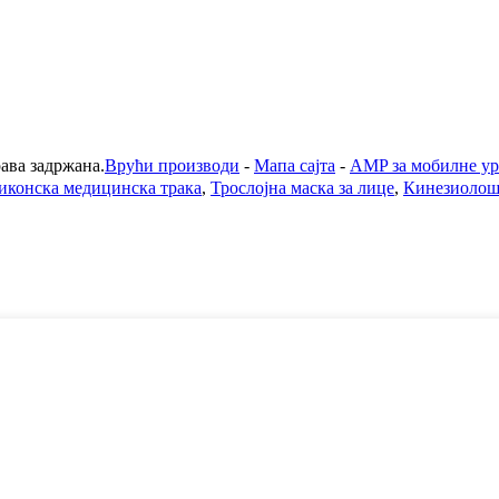
а задржана.
Врући производи
-
Мапа сајта
-
AMP за мобилне ур
иконска медицинска трака
,
Трослојна маска за лице
,
Кинезиолош