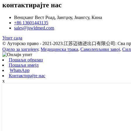
контактирајте нас
Венцханг Вест Роад, Јангџоу, Јиангсу, Кина
+86 13601443135
sales@jswldmed.com
Упит сада
© Ауторско право - 2021-2023.江苏迈德进出口有限公司: Сва прав
Одело за хигијену
,
Медицинска трака
,
Самолепљиви завој
,
Сил
Пошаљи образац
Пошаљи имејл
WhatsApp
Контактирајте нас
x