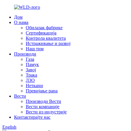
Дом
О нама
Обилазак фабрике
Сертификација
Контрола квалитета
Истраживање и развој
Наш тим
Производи
Газа
Памук
Завој
Трака
ЛЗО
Неткани
Превијање рана
Вести
Производи Вести
Вести компаније
Вести из индустрије
Контактирајте нас
English