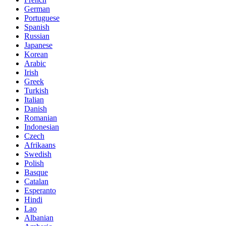
German
Portuguese
Spanish
Russian
Japanese
Korean
Arabic
Irish
Greek
Turkish
Italian
Danish
Romanian
Indonesian
Czech
Afrikaans
Swedish
Polish
Basque
Catalan
Esperanto
Hindi
Lao
Albanian