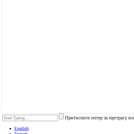
Притисните ентер за претрагу ил
English
French