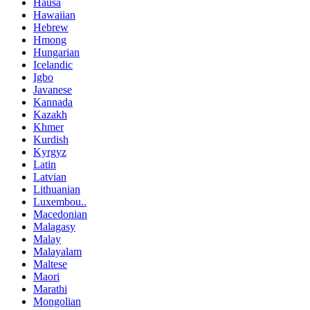
Hausa
Hawaiian
Hebrew
Hmong
Hungarian
Icelandic
Igbo
Javanese
Kannada
Kazakh
Khmer
Kurdish
Kyrgyz
Latin
Latvian
Lithuanian
Luxembou..
Macedonian
Malagasy
Malay
Malayalam
Maltese
Maori
Marathi
Mongolian