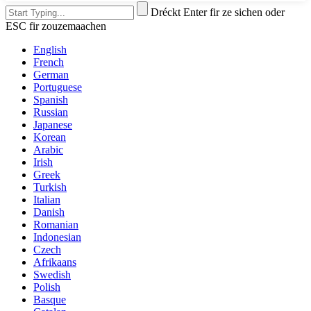
Dréckt Enter fir ze sichen oder
ESC fir zouzemaachen
English
French
German
Portuguese
Spanish
Russian
Japanese
Korean
Arabic
Irish
Greek
Turkish
Italian
Danish
Romanian
Indonesian
Czech
Afrikaans
Swedish
Polish
Basque