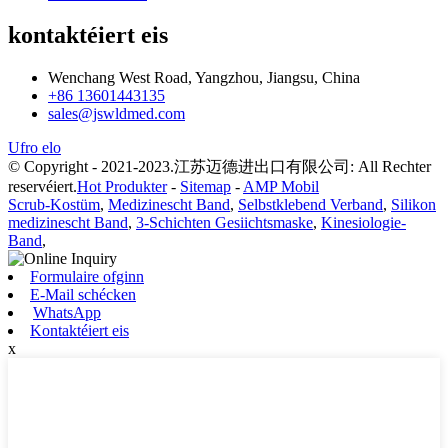
kontaktéiert eis
Wenchang West Road, Yangzhou, Jiangsu, China
+86 13601443135
sales@jswldmed.com
Ufro elo
© Copyright - 2021-2023.江苏迈德进出口有限公司: All Rechter
reservéiert.
Hot Produkter
-
Sitemap
-
AMP Mobil
Scrub-Kostüm
,
Medizinescht Band
,
Selbstklebend Verband
,
Silikon
medizinescht Band
,
3-Schichten Gesiichtsmaske
,
Kinesiologie-
Band
,
Formulaire ofginn
E-Mail schécken
WhatsApp
Kontaktéiert eis
x