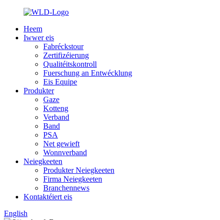
Heem
Iwwer eis
Fabréckstour
Zertifizéierung
Qualitéitskontroll
Fuerschung an Entwécklung
Eis Equipe
Produkter
Gaze
Kotteng
Verband
Band
PSA
Net gewieft
Wonnverband
Neiegkeeten
Produkter Neiegkeeten
Firma Neiegkeeten
Branchennews
Kontaktéiert eis
English