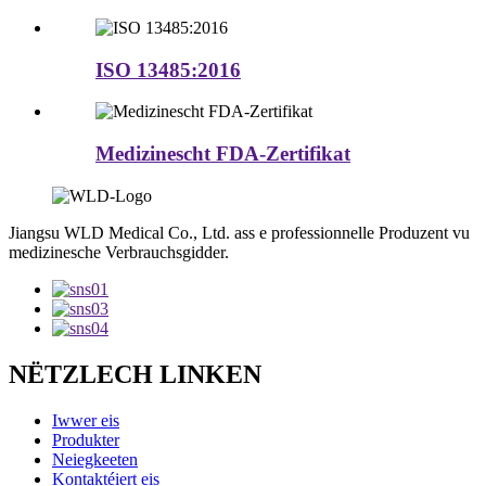
ISO 13485:2016
Medizinescht FDA-Zertifikat
Jiangsu WLD Medical Co., Ltd. ass e professionnelle Produzent vu
medizinesche Verbrauchsgidder.
NËTZLECH LINKEN
Iwwer eis
Produkter
Neiegkeeten
Kontaktéiert eis