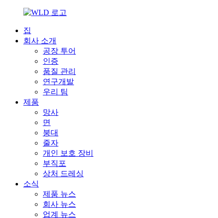
집
회사 소개
공장 투어
인증
품질 관리
연구개발
우리 팀
제품
망사
면
붕대
줄자
개인 보호 장비
부직포
상처 드레싱
소식
제품 뉴스
회사 뉴스
업계 뉴스