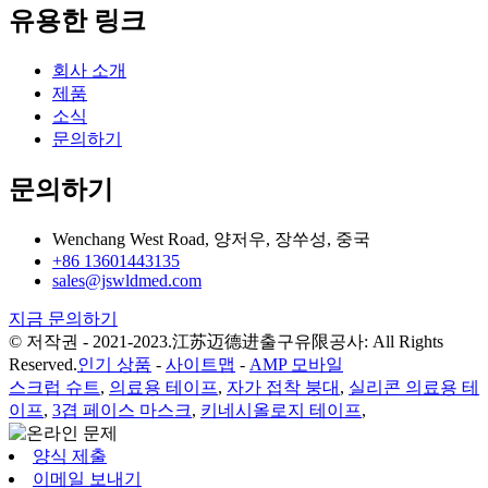
유용한 링크
회사 소개
제품
소식
문의하기
문의하기
Wenchang West Road, 양저우, 장쑤성, 중국
+86 13601443135
sales@jswldmed.com
지금 문의하기
© 저작권 - 2021-2023.江苏迈德进출구유限공사: All Rights
Reserved.
인기 상품
-
사이트맵
-
AMP 모바일
스크럽 슈트
,
의료용 테이프
,
자가 접착 붕대
,
실리콘 의료용 테
이프
,
3겹 페이스 마스크
,
키네시올로지 테이프
,
양식 제출
이메일 보내기