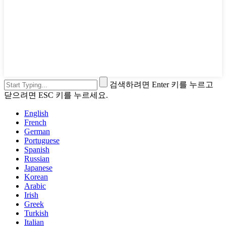
검색하려면 Enter 키를 누르고
닫으려면 ESC 키를 누르세요.
English
French
German
Portuguese
Spanish
Russian
Japanese
Korean
Arabic
Irish
Greek
Turkish
Italian