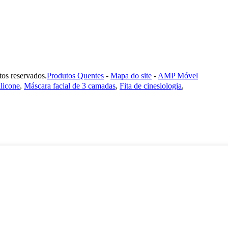
 reservados.
Produtos Quentes
-
Mapa do site
-
AMP Móvel
ilicone
,
Máscara facial de 3 camadas
,
Fita de cinesiologia
,