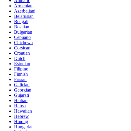
Amharic
Armenian
Azerbaijani
Belarusian
Bengali
Bosnian
Bulgarian
Cebuano
Chichewa
Corsican
Croatian
Dutch
Estonian
Filipino
Finnish
Frisian
Galician
Georgian
Gujarati
Haitian
Hausa
Hawaiian
Hebrew
Hmong
Hungarian