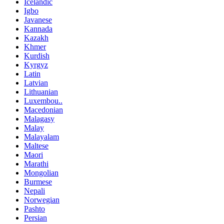
Icelandic
Igbo
Javanese
Kannada
Kazakh
Khmer
Kurdish
Kyrgyz
Latin
Latvian
Lithuanian
Luxembou..
Macedonian
Malagasy
Malay
Malayalam
Maltese
Maori
Marathi
Mongolian
Burmese
Nepali
Norwegian
Pashto
Persian