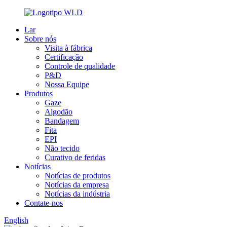
Lar
Sobre nós
Visita à fábrica
Certificação
Controle de qualidade
P&D
Nossa Equipe
Produtos
Gaze
Algodão
Bandagem
Fita
EPI
Não tecido
Curativo de feridas
Notícias
Notícias de produtos
Notícias da empresa
Notícias da indústria
Contate-nos
English