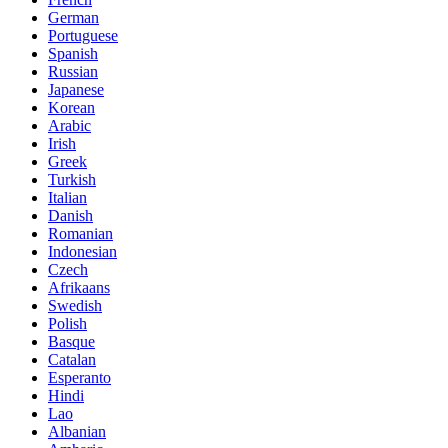
German
Portuguese
Spanish
Russian
Japanese
Korean
Arabic
Irish
Greek
Turkish
Italian
Danish
Romanian
Indonesian
Czech
Afrikaans
Swedish
Polish
Basque
Catalan
Esperanto
Hindi
Lao
Albanian