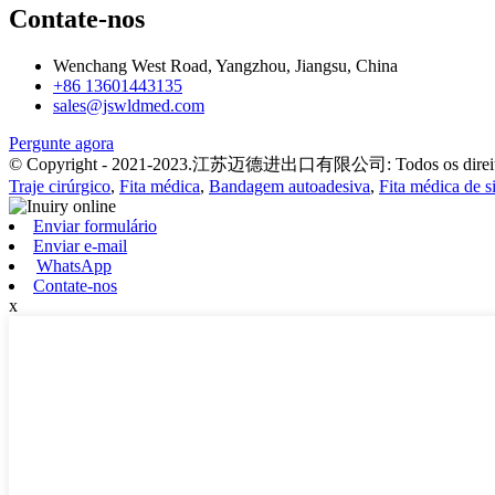
Contate-nos
Wenchang West Road, Yangzhou, Jiangsu, China
+86 13601443135
sales@jswldmed.com
Pergunte agora
© Copyright - 2021-2023.江苏迈德进出口有限公司: Todos os direitos
Traje cirúrgico
,
Fita médica
,
Bandagem autoadesiva
,
Fita médica de s
Enviar formulário
Enviar e-mail
WhatsApp
Contate-nos
x