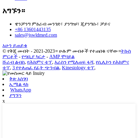
አግኙን።
ዌንቻንግ ምዕራብ መንገድ፣ ያንግዡ፣ ጂያንግሱ፣ ቻይና
+86 13601443135
sales@jswldmed.com
አሁን ይጠይቁ
© የቅጂ መብት - 2021-2023። ሁሉም መብቶች የተጠበቁ ናቸው።
ትኩስ
ምርቶች
-
የጣቢያ ካርታ
-
AMP ሞባይል
ሹራብ ልብስ
,
የሕክምና ቴፕ
,
እራስን የሚለጠፍ ፋሻ
,
የሲሊኮን የሕክምና
ቴፕ
,
3 የተለጠፈ የፊት ጭንብል
,
Kinesiology ቴፕ
,
ቅጽ አስገባ
ኢሜል ላክ
WhatsApp
ያግኙን
x