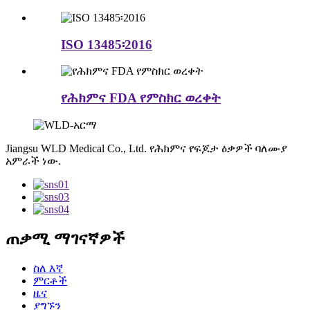
ISO 13485፡2016
የሕክምና FDA የምስክር ወረቀት
Jiangsu WLD Medical Co., Ltd. የሕክምና የፍጆታ ዕቃዎች ባለሙያ
አምራች ነው.
ጠቃሚ ማገናኛዎች
ስለ እኛ
ምርቶች
ዜና
ያግኙን