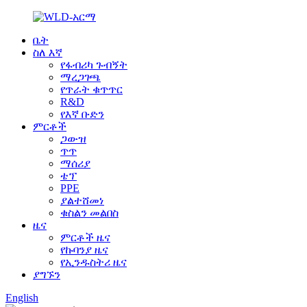
ቤት
ስለ እኛ
የፋብሪካ ጉብኝት
ማረጋገጫ
የጥራት ቁጥጥር
R&D
የእኛ ቡድን
ምርቶች
ጋውዝ
ጥጥ
ማሰሪያ
ቴፕ
PPE
ያልተሸመነ
ቁስልን መልበስ
ዜና
ምርቶች ዜና
የኩባንያ ዜና
የኢንዱስትሪ ዜና
ያግኙን
English