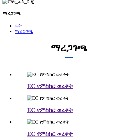
ማረጋገጫ
ቤት
ማረጋገጫ
ማረጋገጫ
EC የምስክር ወረቀት
EC የምስክር ወረቀት
EC የምስክር ወረቀት