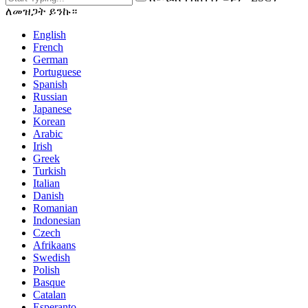
ለመዝጋት ይንኩ።
English
French
German
Portuguese
Spanish
Russian
Japanese
Korean
Arabic
Irish
Greek
Turkish
Italian
Danish
Romanian
Indonesian
Czech
Afrikaans
Swedish
Polish
Basque
Catalan
Esperanto