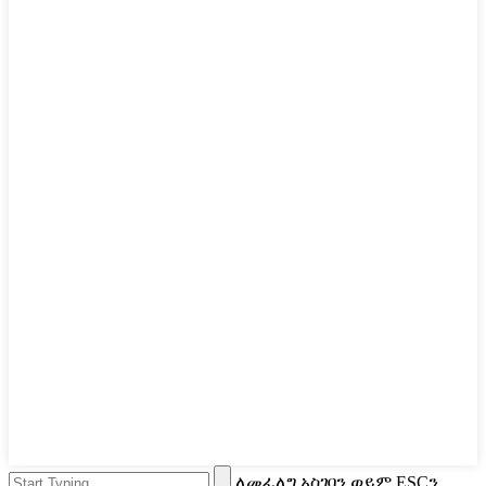
ለመፈለግ አስገባን ወይም ESCን