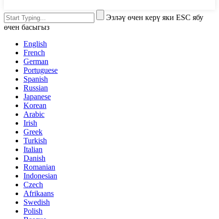
Эзләү өчен керү яки ESC ябу
өчен басыгыз
English
French
German
Portuguese
Spanish
Russian
Japanese
Korean
Arabic
Irish
Greek
Turkish
Italian
Danish
Romanian
Indonesian
Czech
Afrikaans
Swedish
Polish