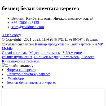
безнең белән элемтәгә керегез
Венчанг Көнбатыш юлы, Янчжоу, angзянсу, Китай
+86 13601443135
sales@jswldmed.com
Хәзер сорау
© Copyright - 2021-2023. 江苏迈德进出口有限公司: Барлык
хокуклар сакланган.
Кайнар продуктлар
-
Сайт картасы
-
AMP
Mobile
Скраб костюмы
,
Медицина тасмасы
,
Selfз-үзеңне
ябыштыручы бинт
,
Силикон медицина тасмасы
,
3 Маска
,
Кинезиология тасмасы
,
Форма җибәрегез
Электрон почта җибәрегез
WhatsApp
Безнең белән элемтәгә керегез
x