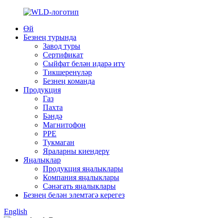
Өй
Безнең турында
Завод туры
Сертификат
Сыйфат белән идарә итү
Тикшеренүләр
Безнең команда
Продукция
Газ
Пахта
Бәндә
Магнитофон
PPE
Тукмаган
Яраларны киендерү
Яңалыклар
Продукция яңалыклары
Компания яңалыклары
Сәнәгать яңалыклары
Безнең белән элемтәгә керегез
English