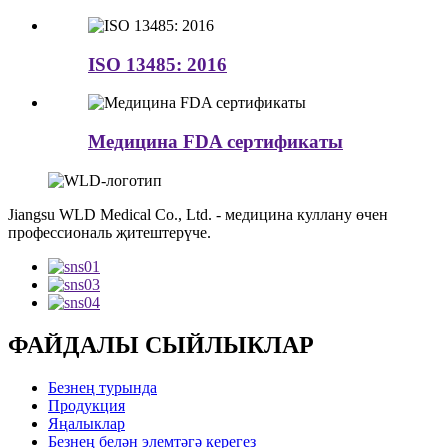
ISO 13485: 2016
Медицина FDA сертификаты
Jiangsu WLD Medical Co., Ltd. - медицина куллану өчен
профессиональ җитештерүче.
ФАЙДАЛЫ СЫЙЛЫКЛАР
Безнең турында
Продукция
Яңалыклар
Безнең белән элемтәгә керегез