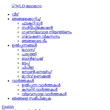
വീട്
ഞങ്ങളേക്കുറിച്ച്
ഫാക്ടറി ടൂർ
സർട്ടിഫിക്കേഷൻ
ഗുണനിലവാര നിയന്ത്രണം
ഗവേഷണ വികസനം
ഞങ്ങളുടെ ടീം
ഉൽപ്പന്നങ്ങൾ
ഗോസ്
പരുത്തി
ബാൻഡേജ്
ടേപ്പ്
പിപിഇ
നോൺ-നെയ്‌ഡ്
മുറിവ് ഉണക്കൽ
വാർത്തകൾ
ഉൽപ്പന്ന വാർത്തകൾ
കമ്പനി വാർത്തകൾ
വ്യവസായ വാർത്തകൾ
ഞങ്ങളെ സമീപിക്കുക
English