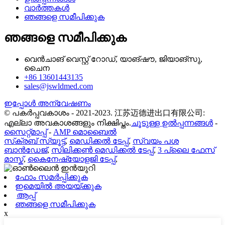
വാർത്തകൾ
ഞങ്ങളെ സമീപിക്കുക
ഞങ്ങളെ സമീപിക്കുക
വെൻചാങ് വെസ്റ്റ് റോഡ്, യാങ്‌ഷൗ, ജിയാങ്‌സു,
ചൈന
+86 13601443135
sales@jswldmed.com
ഇപ്പോൾ അന്വേഷണം
© പകർപ്പവകാശം - 2021-2023. 江苏迈德进出口有限公司:
എല്ലാ അവകാശങ്ങളും നിക്ഷിപ്തം.
ചൂടുള്ള ഉൽപ്പന്നങ്ങൾ
-
സൈറ്റ്മാപ്പ്
-
AMP മൊബൈൽ
സ്‌ക്രബ് സ്യൂട്ട്
,
മെഡിക്കൽ ടേപ്പ്
,
സ്വയം പശ
ബാൻഡേജ്
,
സിലിക്കൺ മെഡിക്കൽ ടേപ്പ്
,
3 പ്ലൈ ഫേസ്
മാസ്ക്
,
കൈനേഷ്യോളജി ടേപ്പ്
,
ഫോം സമർപ്പിക്കുക
ഇമെയിൽ അയയ്ക്കുക
ആപ്പ്
ഞങ്ങളെ സമീപിക്കുക
x