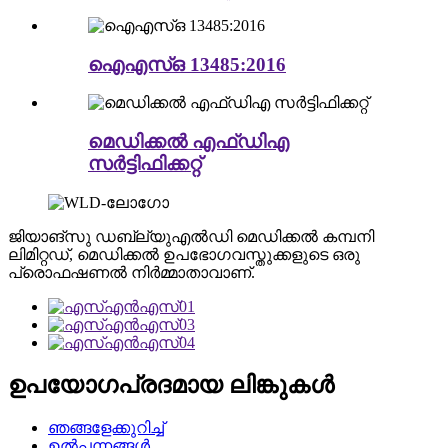
ഐഎസ്ഒ 13485:2016
മെഡിക്കൽ എഫ്ഡിഎ
സർട്ടിഫിക്കറ്റ്
ജിയാങ്‌സു ഡബ്ല്യുഎൽഡി മെഡിക്കൽ കമ്പനി
ലിമിറ്റഡ്, മെഡിക്കൽ ഉപഭോഗവസ്തുക്കളുടെ ഒരു
പ്രൊഫഷണൽ നിർമ്മാതാവാണ്.
ഉപയോഗപ്രദമായ ലിങ്കുകൾ
ഞങ്ങളേക്കുറിച്ച്
ഉൽപ്പന്നങ്ങൾ