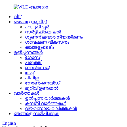
വീട്
ഞങ്ങളേക്കുറിച്ച്
ഫാക്ടറി ടൂർ
സർട്ടിഫിക്കേഷൻ
ഗുണനിലവാര നിയന്ത്രണം
ഗവേഷണ വികസനം
ഞങ്ങളുടെ ടീം
ഉൽപ്പന്നങ്ങൾ
ഗോസ്
പരുത്തി
ബാൻഡേജ്
ടേപ്പ്
പിപിഇ
നോൺ-നെയ്‌ഡ്
മുറിവ് ഉണക്കൽ
വാർത്തകൾ
ഉൽപ്പന്ന വാർത്തകൾ
കമ്പനി വാർത്തകൾ
വ്യവസായ വാർത്തകൾ
ഞങ്ങളെ സമീപിക്കുക
English