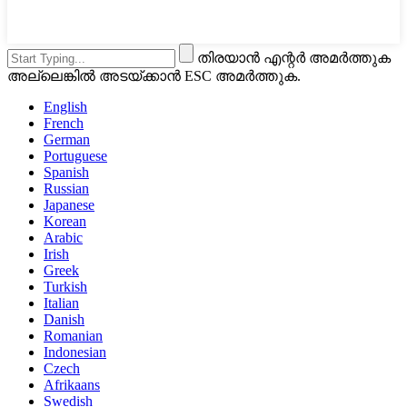
തിരയാൻ എന്റർ അമർത്തുക
അല്ലെങ്കിൽ അടയ്ക്കാൻ ESC അമർത്തുക.
English
French
German
Portuguese
Spanish
Russian
Japanese
Korean
Arabic
Irish
Greek
Turkish
Italian
Danish
Romanian
Indonesian
Czech
Afrikaans
Swedish