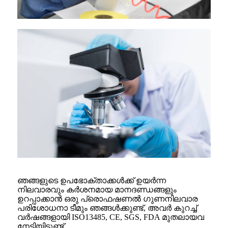
ഞങ്ങളുടെ ഉപഭോക്താക്കൾക്ക് ഉയർന്ന
നിലവാരവും കർശനമായ മാനദണ്ഡങ്ങളും
ഉറപ്പാക്കാൻ ഒരു പ്രൊഫഷണൽ ഗുണനിലവാര
പരിശോധനാ ടീമും ഞങ്ങൾക്കുണ്ട്, അവർ കുറച്ച്
വർഷങ്ങളായി ISO13485, CE, SGS, FDA മുതലായവ
നേടിയിട്ടുണ്ട്.