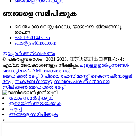
ഞങ്ങളെ സമീപിക്കുക
ഞങ്ങളെ സമീപിക്കുക
വെൻചാങ് വെസ്റ്റ് റോഡ്, യാങ്‌ഷൗ, ജിയാങ്‌സു,
ചൈന
+86 13601443135
sales@jswldmed.com
ഇപ്പോൾ അന്വേഷണം
© പകർപ്പവകാശം - 2021-2023. 江苏迈德进出口有限公司:
എല്ലാ അവകാശങ്ങളും നിക്ഷിപ്തം.
ചൂടുള്ള ഉൽപ്പന്നങ്ങൾ
-
സൈറ്റ്മാപ്പ്
-
AMP മൊബൈൽ
മെഡിക്കൽ ടേപ്പ്
,
3 പ്ലൈ ഫേസ് മാസ്ക്
,
കൈനേഷ്യോളജി
ടേപ്പ്
,
സ്‌ക്രബ് സ്യൂട്ട്
,
സ്വയം പശ ബാൻഡേജ്
,
സിലിക്കൺ മെഡിക്കൽ ടേപ്പ്
,
ഫോം സമർപ്പിക്കുക
ഇമെയിൽ അയയ്ക്കുക
ആപ്പ്
ഞങ്ങളെ സമീപിക്കുക
x