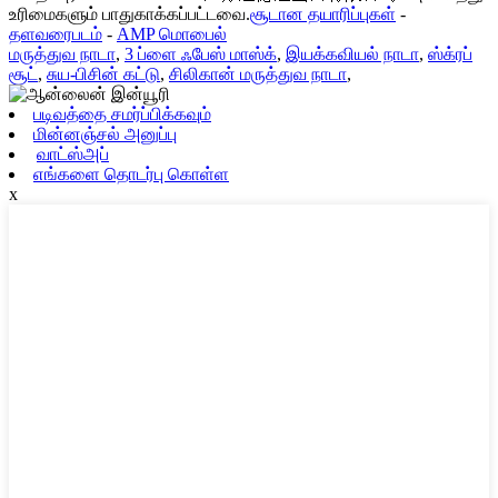
உரிமைகளும் பாதுகாக்கப்பட்டவை.
சூடான தயாரிப்புகள்
-
தளவரைபடம்
-
AMP மொபைல்
மருத்துவ நாடா
,
3 ப்ளை ஃபேஸ் மாஸ்க்
,
இயக்கவியல் நாடா
,
ஸ்க்ரப்
சூட்
,
சுய-பிசின் கட்டு
,
சிலிகான் மருத்துவ நாடா
,
படிவத்தை சமர்ப்பிக்கவும்
மின்னஞ்சல் அனுப்பு
வாட்ஸ்அப்
எங்களை தொடர்பு கொள்ள
x