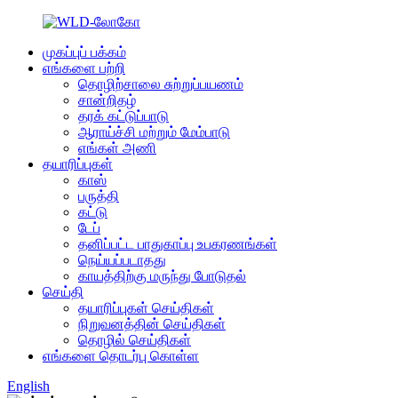
முகப்புப் பக்கம்
எங்களை பற்றி
தொழிற்சாலை சுற்றுப்பயணம்
சான்றிதழ்
தரக் கட்டுப்பாடு
ஆராய்ச்சி மற்றும் மேம்பாடு
எங்கள் அணி
தயாரிப்புகள்
காஸ்
பருத்தி
கட்டு
டேப்
தனிப்பட்ட பாதுகாப்பு உபகரணங்கள்
நெய்யப்படாதது
காயத்திற்கு மருந்து போடுதல்
செய்தி
தயாரிப்புகள் செய்திகள்
நிறுவனத்தின் செய்திகள்
தொழில் செய்திகள்
எங்களை தொடர்பு கொள்ள
English