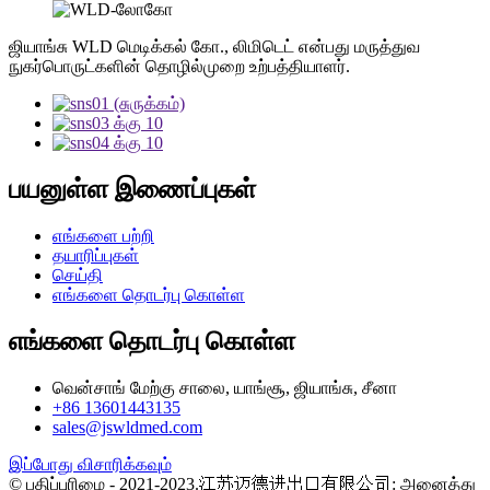
ஜியாங்சு WLD மெடிக்கல் கோ., லிமிடெட் என்பது மருத்துவ
நுகர்பொருட்களின் தொழில்முறை உற்பத்தியாளர்.
பயனுள்ள இணைப்புகள்
எங்களை பற்றி
தயாரிப்புகள்
செய்தி
எங்களை தொடர்பு கொள்ள
எங்களை தொடர்பு கொள்ள
வென்சாங் மேற்கு சாலை, யாங்சூ, ஜியாங்சு, சீனா
+86 13601443135
sales@jswldmed.com
இப்போது விசாரிக்கவும்
© பதிப்புரிமை - 2021-2023.江苏迈德进出口有限公司: அனைத்து