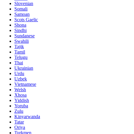
Slovenian
Somali
Samoan
Scots Gaelic
Shona
Sindhi
Sundanese
Swahili
Tajik
Tamil
Telugu
Thai
Ukrainian
Urdu
Uzbek
Vietnamese
Welsh
Xhosa
Yiddish
Yoruba
Zulu
Kinyarwanda
Tatar
Oriya
Turkmen