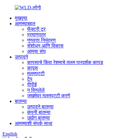
मुखपृष्ठ
आमच्याबद्दल
फॅक्टरी टूर
प्रमाणपत्र
गुणवत्ता नियंत्रण
संशोधन आणि विकास
आमचा संघ
उत्पादने
कापसाचे किंवा रेशमाचे तलम पारदर्शक कापड
कापूस
मलमपट्टी
टेप
पीपीई
न विणलेले
जखमेवर मलमपट्टी करणे
बातम्या
उत्पादने बातम्या
कंपनी बातम्या
उद्योग बातम्या
आमच्याशी संपर्क साधा
English