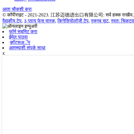
आता चौकशी करा
© कॉपीराइट - 2021-2023. 江苏迈德进出口有限公司: सर्व हक्क राखीव.
वैद्यकीय टेप
,
३ प्लाय फेस मास्क
,
किनेसियोलॉजी टेप
,
स्क्रब सूट
,
स्वतः चिकटवत
फॉर्म सबमिट करा
ईमेल पाठवा
व्हॉट्सअॅप
आमच्याशी संपर्क साधा
x