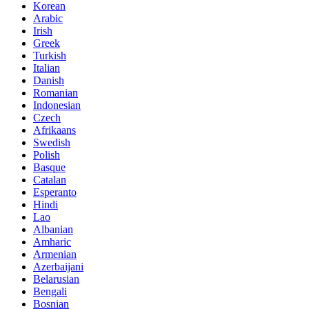
Korean
Arabic
Irish
Greek
Turkish
Italian
Danish
Romanian
Indonesian
Czech
Afrikaans
Swedish
Polish
Basque
Catalan
Esperanto
Hindi
Lao
Albanian
Amharic
Armenian
Azerbaijani
Belarusian
Bengali
Bosnian