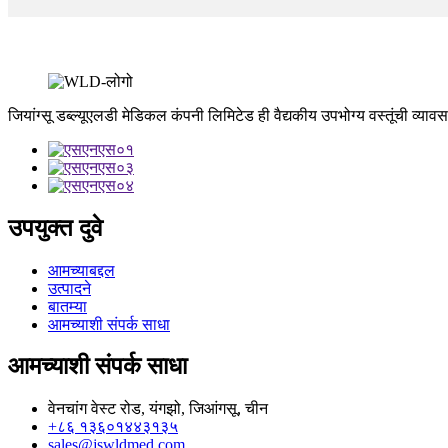
जियांग्सू डब्ल्यूएलडी मेडिकल कंपनी लिमिटेड ही वैद्यकीय उपभोग्य वस्तूंची व्या
उपयुक्त दुवे
आमच्याबद्दल
उत्पादने
बातम्या
आमच्याशी संपर्क साधा
आमच्याशी संपर्क साधा
वेनचांग वेस्ट रोड, यंगझो, जिआंगसू, चीन
+८६ १३६०१४४३१३५
sales@jswldmed.com