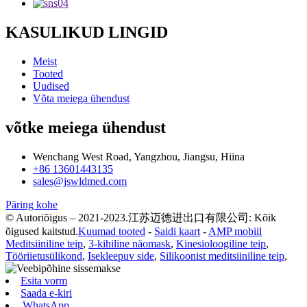
KASULIKUD LINGID
Meist
Tooted
Uudised
Võta meiega ühendust
võtke meiega ühendust
Wenchang West Road, Yangzhou, Jiangsu, Hiina
+86 13601443135
sales@jswldmed.com
Päring kohe
© Autoriõigus – 2021-2023.江苏迈德进出口有限公司: Kõik
õigused kaitstud.
Kuumad tooted
-
Saidi kaart
-
AMP mobiil
Meditsiiniline teip
,
3-kihiline näomask
,
Kinesioloogiline teip
,
Tööriietusülikond
,
Isekleepuv side
,
Silikoonist meditsiiniline teip
,
Esita vorm
Saada e-kiri
WhatsApp