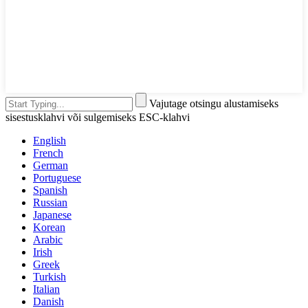
Vajutage otsingu alustamiseks
sisestusklahvi või sulgemiseks ESC-klahvi
English
French
German
Portuguese
Spanish
Russian
Japanese
Korean
Arabic
Irish
Greek
Turkish
Italian
Danish