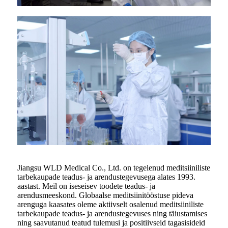
Jiangsu WLD Medical Co., Ltd. on tegelenud meditsiiniliste
tarbekaupade teadus- ja arendustegevusega alates 1993.
aastast. Meil on iseseisev toodete teadus- ja
arendusmeeskond. Globaalse meditsiinitööstuse pideva
arenguga kaasates oleme aktiivselt osalenud meditsiiniliste
tarbekaupade teadus- ja arendustegevuses ning täiustamises
ning saavutanud teatud tulemusi ja positiivseid tagasisideid