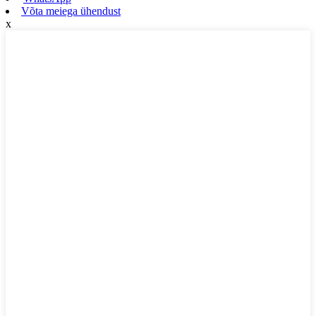
Võta meiega ühendust
x