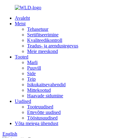
Avaleht
Meist
Tehasetuur
Sertifitseerimine
Kvaliteedikontroll
Teadus- ja arendustegevus
Meie meeskond
Tooted
Marli
Puuvill
Side
Teip
Isikukaitsevahendid
Mittekootud
Haavade sidumine
Uudised
Tooteuudised
Ettevõtte uudised
Tööstusuudised
Võta meiega ühendust
English