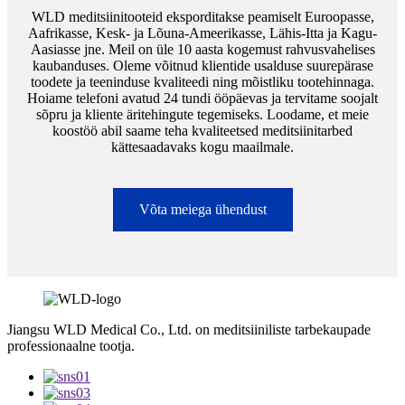
WLD meditsiinitooteid eksporditakse peamiselt Euroopasse,
Aafrikasse, Kesk- ja Lõuna-Ameerikasse, Lähis-Itta ja Kagu-
Aasiasse jne. Meil on üle 10 aasta kogemust rahvusvahelises
kaubanduses. Oleme võitnud klientide usalduse suurepärase
toodete ja teeninduse kvaliteedi ning mõistliku tootehinnaga.
Hoiame telefoni avatud 24 tundi ööpäevas ja tervitame soojalt
sõpru ja kliente äritehingute tegemiseks. Loodame, et meie
koostöö abil saame teha kvaliteetsed meditsiinitarbed
kättesaadavaks kogu maailmale.
Võta meiega ühendust
Jiangsu WLD Medical Co., Ltd. on meditsiiniliste tarbekaupade
professionaalne tootja.