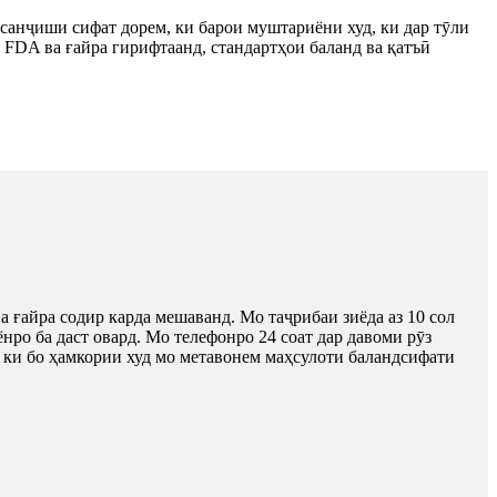
санҷиши сифат дорем, ки барои муштариёни худ, ки дар тӯли
 FDA ва ғайра гирифтаанд, стандартҳои баланд ва қатъӣ
айра содир карда мешаванд. Мо таҷрибаи зиёда аз 10 сол
ро ба даст овард. Мо телефонро 24 соат дар давоми рӯз
ки бо ҳамкории худ мо метавонем маҳсулоти баландсифати