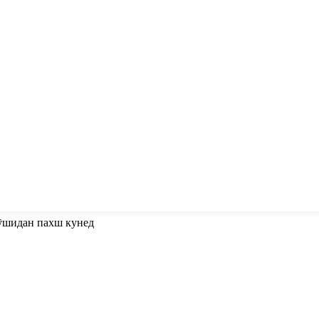
пӯшидан пахш кунед