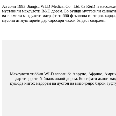
Аз соли 1993, Jiangsu WLD Medical Co., Ltd. ба R&D-и масолеҳ
мустақили маҳсулоти R&D дорем. Бо рушди муттасили саноати
ва такмили маҳсулоти масрафи тиббӣ фаъолона иштирок карда,
мусоид аз муштариён дар саросари ҷаҳон ба даст овардем.
Маҳсулоти тиббии WLD асосан ба Аврупо, Африқо, Амрико
дар тиҷорати байналмилалӣ дорем. Бо сифати аълои маҳ
кушода нигоҳ медорем ва дӯстон ва мизоҷонро барои гуф