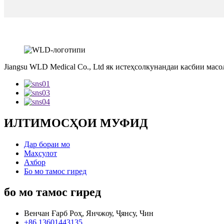
Jiangsu WLD Medical Co., Ltd як истеҳсолкунандаи касбии мас
ИЛТИМОСҲОИ МУФИД
Дар бораи мо
Маҳсулот
Ахбор
Бо мо тамос гиред
бо мо тамос гиред
Венчан Ғарб Роҳ, Янчжоу, Ҷянсу, Чин
+86 13601443135