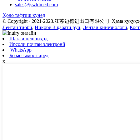
sales@jswldmed.com
Ҳоло тафтиш кунед
© Copyright - 2021-2023.江苏迈德进出口有限公司: Ҳама ҳуқуқҳо 
Лентаи тиббӣ
,
Ниқоби 3-қабати рӯи
,
Лентаи кинезиологӣ
,
Кост
Шакли пешниҳод
Ирсоли почтаи электронӣ
WhatsApp
Бо мо тамос гиред
x