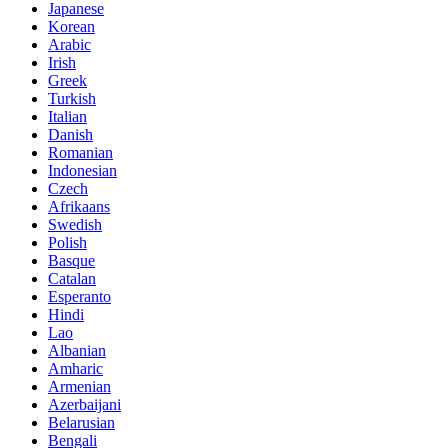
Japanese
Korean
Arabic
Irish
Greek
Turkish
Italian
Danish
Romanian
Indonesian
Czech
Afrikaans
Swedish
Polish
Basque
Catalan
Esperanto
Hindi
Lao
Albanian
Amharic
Armenian
Azerbaijani
Belarusian
Bengali