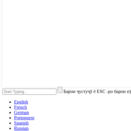
Барои ҷустуҷӯ ё ESC -ро барои 
English
French
German
Portuguese
Spanish
Russian