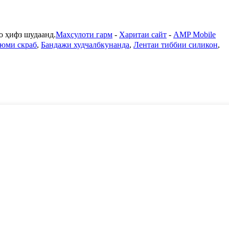
ҳифз шудаанд.
Маҳсулоти гарм
-
Харитаи сайт
-
AMP Mobile
юми скраб
,
Бандажи худчалбкунанда
,
Лентаи тиббии силикон
,