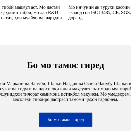
и тиббӣ машғул аст. Мо дастаи
Мо инчунин як гурӯҳи касбии 
 ҷаҳонии тиббӣ, мо дар R&D
якчанд сол ISO13485, CE, SGS,
 натиҷаҳои муайян ва шарҳҳои
доранд.
Бо мо тамос гиред
и Марказӣ ва Ҷанубӣ, Шарқи Наздик ва Осиёи Ҷанубу Шарқӣ ва ғ
сулот ва хидмат ва нархи оқилонаи маҳсулот эътимоди муштариён
тушунидҳои тиҷорат самимона истиқбол мекунем. Мо умедворем, 
масолеҳи тиббиро дастраси тамоми ҷаҳон гардонем.
Бо мо тамос гиред