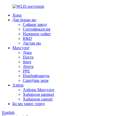
Хона
Дар бораи мо
Сафари завод
Сертификатсия
Назорати сифат
R&D
Дастаи мо
Маҳсулот
Дока
Пахта
бинт
Лента
PPE
Нонбофташуда
Сарпӯши захм
Ахбор
Ахбори Маҳсулот
Хабарҳои ширкат
Хабарҳои саноат
Бо мо тамос гиред
English