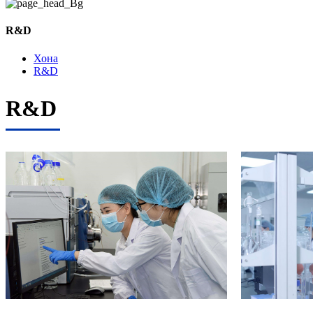
R&D
Хона
R&D
R&D