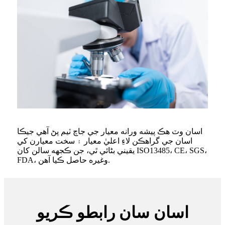
اسان وٽ هڪ پيشه ورانه معيار جي جاچ ٽيم پڻ آهي جيڪا
اسان جي گراهڪن لاءِ اعليٰ معيار ۽ سخت معيارن کي
يقيني بڻائي ٿي، جن ڪجهه سالن کان ISO13485، CE، SGS،
FDA، وغيره حاصل ڪيا آهن.
اسان سان رابطو ڪريو