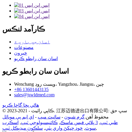
ڪارآمد لنڪس
اسان جي باري ۾
مصنوعات
خبرون
اسان سان رابطو ڪريو
اسان سان رابطو ڪريو
Wenchang ويسٽ روڊ، Yangzhou، Jiangsu، چين
+86 13601443135
sales@jswldmed.com
هاڻي پڇا ڳاڇا ڪريو
© ڪاپي رائيٽ - 2021-2023. 江苏迈德进出口有限公司: سڀ حق
محفوظ آهن.
گرم شيون
-
سائيٽ ميپ
-
اي ايم پي موبائل
طبي ٽيپ
,
3 پلائي فيس ماسڪ
,
ڪائنيسيولوجي ٽيپ
,
اسڪرب
,
سوٽ
,
خود چپکڻ واري پٽي
,
سلڪون ميڊيڪل ٽيپ