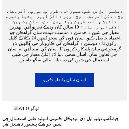
ڊبليو ايل ڊي طبي شيون خاص طور تي يورپ، آفريڪا،
وچ ۽ ڏکڻ آمريڪا، وچ اوڀر ۽ ڏکڻ اوڀر ايشيا وغيره
ڏانهن برآمد ڪيون وينديون آهن. اسان وٽ بين
الاقوامي واپار ۾ 10 سالن کان وڌيڪ تجربو آهي. بهترين
معيار جي شين ۽ خدمتن ۽ مناسب قيمت سان گراهڪن جو
اعتماد حاصل ڪيو. اسان فون کي سڄو ڏينهن 24 ڪلاڪ کليل
رکون ٿا ۽ دوستن ۽ گراهڪن کي ڪاروبار جي ڳالهين لاءِ
گرمجوشي سان ڀليڪار ڪريون ٿا. اسان کي اميد آهي ته اسان
جي تعاون سان، اسان سڄي دنيا لاءِ اعليٰ معيار جي طبي
استعمال جي شين کي دستياب بڻائي سگهنداسين.
اسان سان رابطو ڪريو
جيانگسو ڊبليو ايل ڊي ميڊيڪل ڪمپني لميٽيڊ طبي استعمال جي
شين جو هڪ پيشيور ٺاهيندڙ آهي.