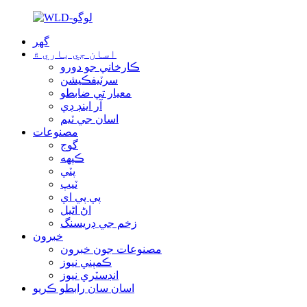
گھر
اسان جي باري ۾
ڪارخاني جو دورو
سرٽيفڪيشن
معيار تي ضابطو
آر اينڊ ڊي
اسان جي ٽيم
مصنوعات
گوج
ڪپهه
پٽي
ٽيپ
پي پي اي
اڻ اڻيل
زخم جي ڊريسنگ
خبرون
مصنوعات جون خبرون
ڪمپني نيوز
انڊسٽري نيوز
اسان سان رابطو ڪريو