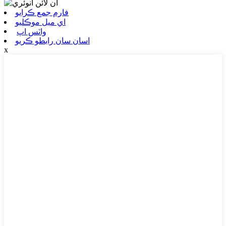
فارم جمع ڪرايو
اي ميل موڪليو
واٽس اپ
اسان سان رابطو ڪريو
x