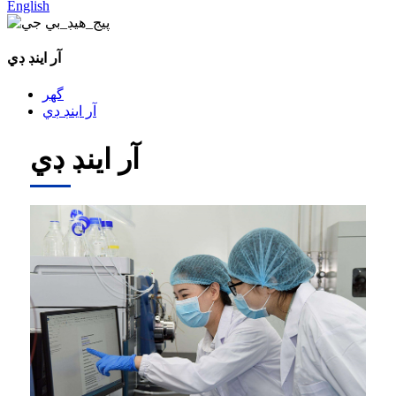
English
آر اينڊ ڊي
گھر
آر اينڊ ڊي
آر اينڊ ڊي