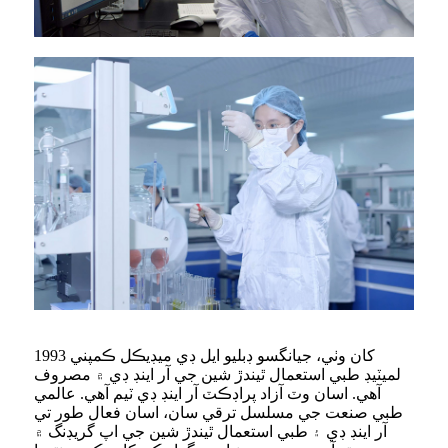
1993 کان وٺي، جيانگسو ڊبليو ايل ڊي ميڊيڪل ڪمپني
لميٽيڊ طبي استعمال ٿيندڙ شين جي آر اينڊ ڊي ۾ مصروف
آهي. اسان وٽ آزاد پراڊڪٽ آر اينڊ ڊي ٽيم آهي. عالمي
طبي صنعت جي مسلسل ترقي سان، اسان فعال طور تي
آر اينڊ ڊي ۽ طبي استعمال ٿيندڙ شين جي اپ گريڊنگ ۾