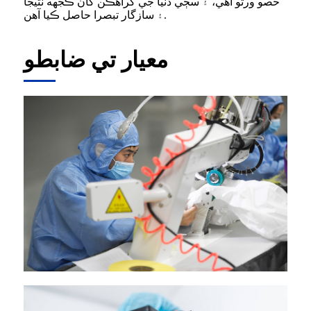
حصو ورتو آهي، ۽ سڄي دنيا جي گراهڪن کان ڪجهه نتيجا
۽ سازگار تبصرا حاصل ڪيا آهن.
معيار تي ضابطو