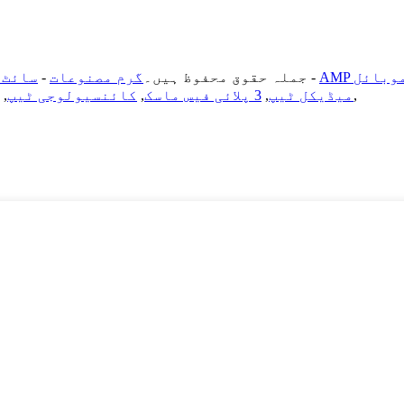
AM موبائل
-
© کاپی رائٹ - 2021-2023. 江苏迈德进出口有限公司: جملہ حقوق محفوظ ہیں۔
گرم مصنوعات
-
سائٹ 
,
میڈیکل ٹیپ
,
3 پلائی فیس ماسک
,
کائنسیولوجی ٹیپ
,