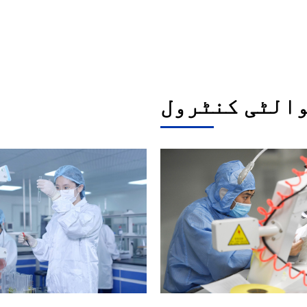
الٹی کنٹرول