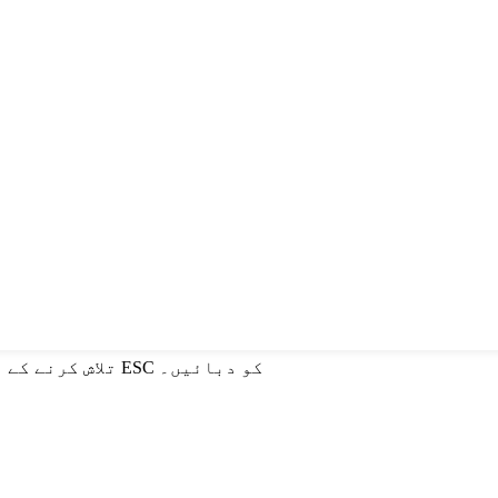
تلاش کرنے کے لیے انٹر یا بند کرنے کے لیے ESC کو دبائیں۔