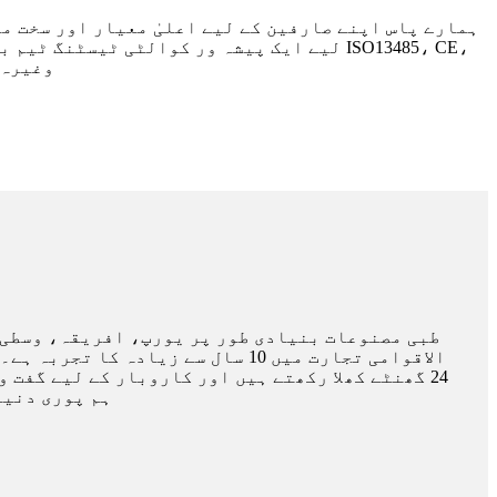
ہمارے پاس اپنے صارفین کے لیے اعلیٰ معیار اور سخت م
لیے ایک پیشہ ور کوالٹی ٹیسٹنگ ٹیم بھی ہے، جس
SGS، FDA،
الاقوامی تجارت میں 10 سال سے زی
24 گھنٹے کھلا رکھتے ہیں اور کاروبار کے لیے گفت
ہم پوری دنیا