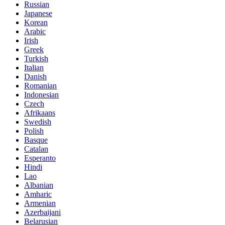
Russian
Japanese
Korean
Arabic
Irish
Greek
Turkish
Italian
Danish
Romanian
Indonesian
Czech
Afrikaans
Swedish
Polish
Basque
Catalan
Esperanto
Hindi
Lao
Albanian
Amharic
Armenian
Azerbaijani
Belarusian