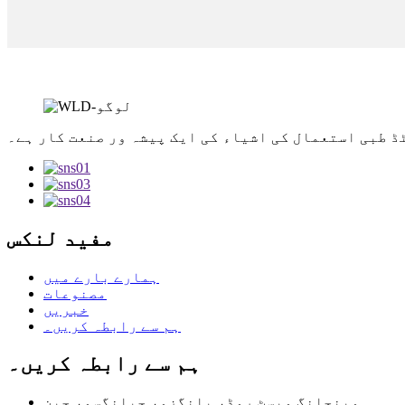
ڈ طبی استعمال کی اشیاء کی ایک پیشہ ور صنعت کار ہے۔
مفید لنکس
ہمارے بارے میں
مصنوعات
خبریں
ہم سے رابطہ کریں۔
ہم سے رابطہ کریں۔
وینچانگ ویسٹ روڈ، یانگزو، جیانگسو، چین