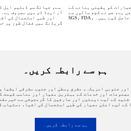
عیارات کو یقینی بنانے کے
 نے کچھ سالوں سے ISO13485، CE،
آر اینڈ ڈی میں مصروف ہے۔ 
 وغیرہ حاصل کیے ہیں۔
گریڈنگ میں فعال طور پر حص
ہم سے رابطہ کریں۔
ادہ کا تجربہ ہے۔ مصنوعات اور خدمات کے بہترین معیار اور مناسب
 و شنید کے لیے دوستوں اور صارفین کا گرمجوشی سے خیرمق
 کے لیے اعلیٰ معیار کی طبی استعمال کی اشیاء دستیاب ک
ہم سے رابطہ کریں۔