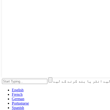
English
French
German
Portuguese
Spanish