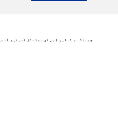
جیانگ سو ڈبلیو ایل ڈی میڈیکل کمپنی، لمیٹ