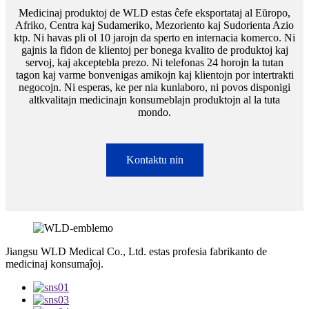
Medicinaj produktoj de WLD estas ĉefe eksportataj al Eŭropo,
Afriko, Centra kaj Sudameriko, Mezoriento kaj Sudorienta Azio
ktp. Ni havas pli ol 10 jarojn da sperto en internacia komerco. Ni
gajnis la fidon de klientoj per bonega kvalito de produktoj kaj
servoj, kaj akceptebla prezo. Ni telefonas 24 horojn la tutan
tagon kaj varme bonvenigas amikojn kaj klientojn por intertrakti
negocojn. Ni esperas, ke per nia kunlaboro, ni povos disponigi
altkvalitajn medicinajn konsumeblajn produktojn al la tuta
mondo.
Kontaktu nin
Jiangsu WLD Medical Co., Ltd. estas profesia fabrikanto de
medicinaj konsumaĵoj.