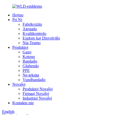
Hejmo
Pri Ni
Fabrikvizito
Atestado
Kvalitkontrolo
Esploro kaj Disvolviĝo
Nia Teamo
Produktoj
Gazo
Kotono
Bandaĝo
Glubendo
PPE
Ne-teksita
Vundbandaĝo
Novaĵoj
Produktoj Novaĵoj
Firmaaj Novaĵoj
Industriaj Novaĵoj
Kontaktu nin
English