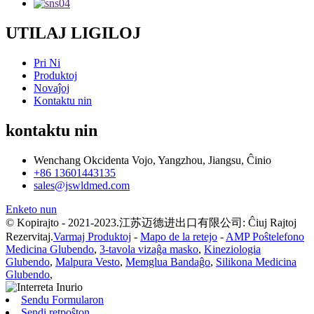
UTILAJ LIGILOJ
Pri Ni
Produktoj
Novaĵoj
Kontaktu nin
kontaktu nin
Wenchang Okcidenta Vojo, Yangzhou, Jiangsu, Ĉinio
+86 13601443135
sales@jswldmed.com
Enketo nun
© Kopirajto - 2021-2023.江苏迈德进出口有限公司: Ĉiuj Rajtoj
Rezervitaj.
Varmaj Produktoj
-
Mapo de la retejo
-
AMP Poŝtelefono
Medicina Glubendo
,
3-tavola vizaĝa masko
,
Kineziologia
Glubendo
,
Malpura Vesto
,
Memglua Bandaĝo
,
Silikona Medicina
Glubendo
,
Sendu Formularon
Sendi retpoŝton