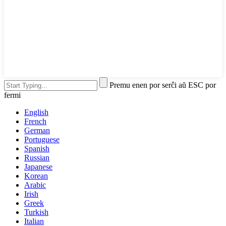
Premu enen por serĉi aŭ ESC por
fermi
English
French
German
Portuguese
Spanish
Russian
Japanese
Korean
Arabic
Irish
Greek
Turkish
Italian