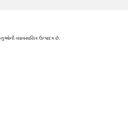
તુઓની વ્યાવસાયિક ઉત્પાદક છે.