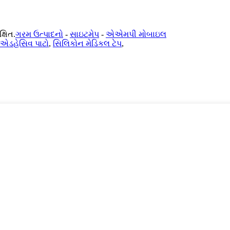
ષિત.
ગરમ ઉત્પાદનો
-
સાઇટમેપ
-
એએમપી મોબાઇલ
-એડહેસિવ પાટો
,
સિલિકોન મેડિકલ ટેપ
,