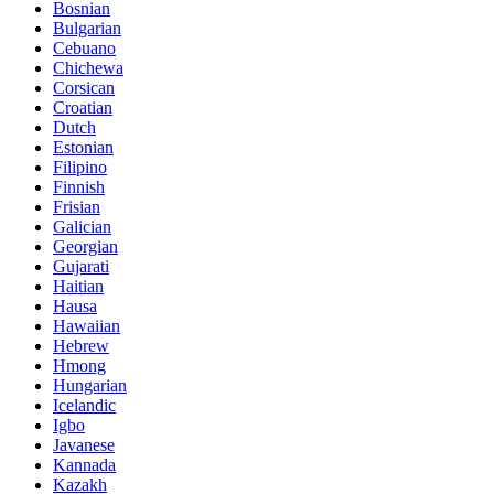
Bosnian
Bulgarian
Cebuano
Chichewa
Corsican
Croatian
Dutch
Estonian
Filipino
Finnish
Frisian
Galician
Georgian
Gujarati
Haitian
Hausa
Hawaiian
Hebrew
Hmong
Hungarian
Icelandic
Igbo
Javanese
Kannada
Kazakh