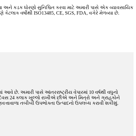
્તા અને કડક ધોરણો સુનિશ્ચિત કરવા માટે અમારી પાસે એક વ્યાવસાયિક
ણે કેટલાક વર્ષોથી ISO13485, CE, SGS, FDA, વગેરે મેળવ્યા છે.
ં આવે છે. અમારી પાસે આંતરરાષ્ટ્રીય વેપારમાં 10 વર્ષથી વધુનો
 દિવસ 24 કલાક ખુલ્લો રાખીએ છીએ અને મિત્રો અને ગ્રાહકોને
વત્તાવાળા તબીબી ઉપભોક્તા ઉત્પાદનો ઉપલબ્ધ કરાવી શકીશું.