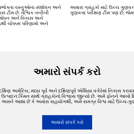
પભોક્તા વસ્તુઓના સંશોધન અને
અમારા ગ્રાહકો માટે ઉચ્ચ ગુણવત
ાસ ટીમ છે. વૈશ્વિક તબીબી
ગુણવત્તા પરીક્ષણ ટીમ પણ છે, જેમ
ંશોધન અને વિકાસ અને
રફથી ચોક્કસ પરિણામો અને
અમારો સંપર્ક કરો
િણ અમેરિકા, મધ્ય પૂર્વ અને દક્ષિણપૂર્વ એશિયા વગેરેમાં નિકાસ કરવામા
 ઉત્પાદન કિંમત સાથે ગ્રાહકોનો વિશ્વાસ જીત્યો છે. અમે ફોનને આખો
ીએ. અમને આશા છે કે અમારા સહયોગથી, અમે સમગ્ર વિશ્વ માટે ઉચ્ચ-ગુણ
અમારો સંપર્ક કરો