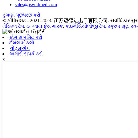
sales@jswldmed.com
હમણાં પૂછપરછ કરો
© કૉપિરાઇટ - 2021-2023. 江苏迈德进出口有限公司: સર્વાધિકાર સુરક્
મેડિકલ ટેપ
,
૩ પ્લાય ફેસ માસ્ક
,
કાઇનેસિયોલોજી ટેપ
,
સ્ક્રબ સૂટ
,
સ્વ
ફોર્મ સબમિટ કરો
ઈમેલ મોકલો
વોટ્સએપ
અમારો સંપર્ક કરો
x