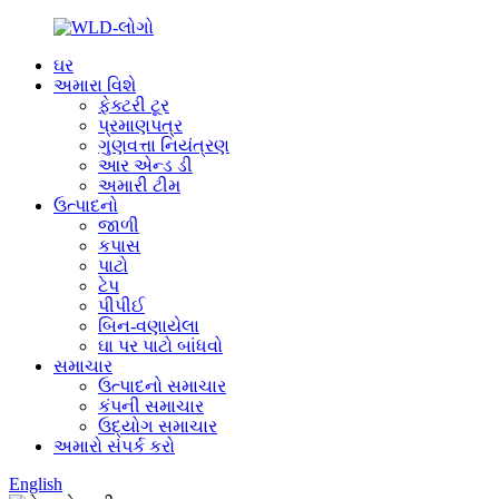
ઘર
અમારા વિશે
ફેક્ટરી ટૂર
પ્રમાણપત્ર
ગુણવત્તા નિયંત્રણ
આર એન્ડ ડી
અમારી ટીમ
ઉત્પાદનો
જાળી
કપાસ
પાટો
ટેપ
પીપીઈ
બિન-વણાયેલા
ઘા પર પાટો બાંધવો
સમાચાર
ઉત્પાદનો સમાચાર
કંપની સમાચાર
ઉદ્યોગ સમાચાર
અમારો સંપર્ક કરો
English