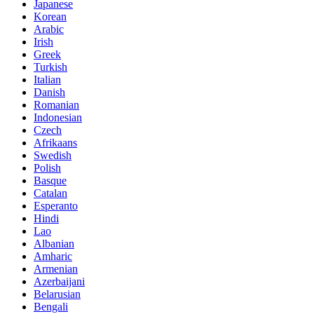
Japanese
Korean
Arabic
Irish
Greek
Turkish
Italian
Danish
Romanian
Indonesian
Czech
Afrikaans
Swedish
Polish
Basque
Catalan
Esperanto
Hindi
Lao
Albanian
Amharic
Armenian
Azerbaijani
Belarusian
Bengali