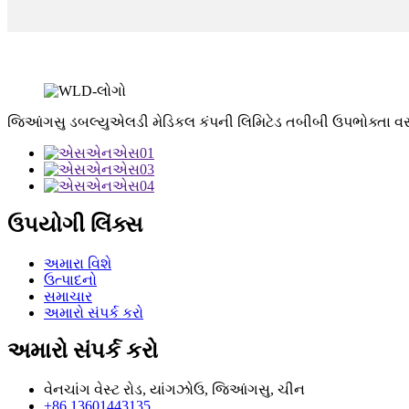
જિઆંગસુ ડબલ્યુએલડી મેડિકલ કંપની લિમિટેડ તબીબી ઉપભોક્તા વસ્
ઉપયોગી લિંક્સ
અમારા વિશે
ઉત્પાદનો
સમાચાર
અમારો સંપર્ક કરો
અમારો સંપર્ક કરો
વેનચાંગ વેસ્ટ રોડ, યાંગઝોઉ, જિઆંગસુ, ચીન
+86 13601443135