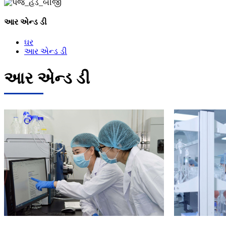
આર એન્ડ ડી
ઘર
આર એન્ડ ડી
આર એન્ડ ડી