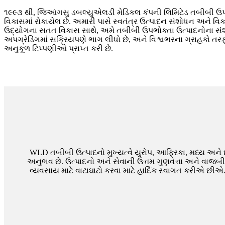
૧૯૯૩ થી, જિઆંગસુ ડબલ્યુએલડી મેડિકલ કંપની લિમિટેડ તબીબી ઉ
વિકાસમાં રોકાયેલ છે. અમારી પાસે સ્વતંત્ર ઉત્પાદન સંશોધન અને વિક
ઉદ્યોગના સતત વિકાસ સાથે, અમે તબીબી ઉપભોક્તા ઉત્પાદનોના સ
અપગ્રેડિંગમાં સક્રિયપણે ભાગ લીધો છે, અને વિશ્વભરના ગ્રાહકો ત
અનુકૂળ ટિપ્પણીઓ પ્રાપ્ત કરી છે.
WLD તબીબી ઉત્પાદનો મુખ્યત્વે યુરોપ, આફ્રિકા, મધ્ય અને દક્ષ
અનુભવ છે. ઉત્પાદનો અને સેવાની ઉત્તમ ગુણવત્તા અને વાજબી
વ્યવસાય માટે વાટાઘાટો કરવા માટે હાર્દિક સ્વાગત કરીએ છ