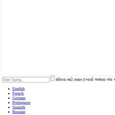
શોધવા માટે enter દબાવો અથવા બંધ 
English
French
German
Portuguese
Spanish
Russian