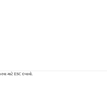
કરવા માટે ESC દબાવો.