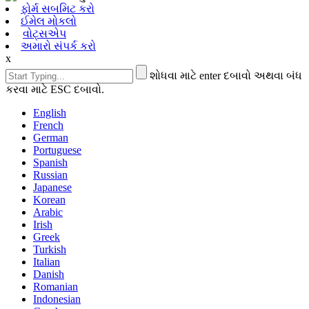
ફોર્મ સબમિટ કરો
ઈમેલ મોકલો
વોટ્સએપ
અમારો સંપર્ક કરો
x
શોધવા માટે enter દબાવો અથવા બંધ
કરવા માટે ESC દબાવો.
English
French
German
Portuguese
Spanish
Russian
Japanese
Korean
Arabic
Irish
Greek
Turkish
Italian
Danish
Romanian
Indonesian