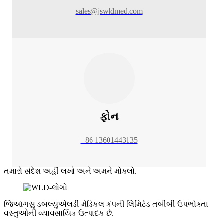
sales@jswldmed.com
ફોન
+86 13601443135
તમારો સંદેશ અહીં લખો અને અમને મોકલો.
જિઆંગસુ ડબલ્યુએલડી મેડિકલ કંપની લિમિટેડ તબીબી ઉપભોક્તા
વસ્તુઓની વ્યાવસાયિક ઉત્પાદક છે.