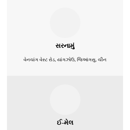
સરનામું
વેનચાંગ વેસ્ટ રોડ, યાંગઝોઉ, જિઆંગસુ, ચીન
ઈ-મેલ