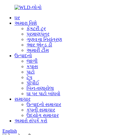
ઘર
અમારા વિશે
ફેક્ટરી ટૂર
પ્રમાણપત્ર
ગુણવત્તા નિયંત્રણ
આર એન્ડ ડી
અમારી ટીમ
ઉત્પાદનો
જાળી
કપાસ
પાટો
ટેપ
પીપીઈ
બિન-વણાયેલા
ઘા પર પાટો બાંધવો
સમાચાર
ઉત્પાદનો સમાચાર
કંપની સમાચાર
ઉદ્યોગ સમાચાર
અમારો સંપર્ક કરો
English