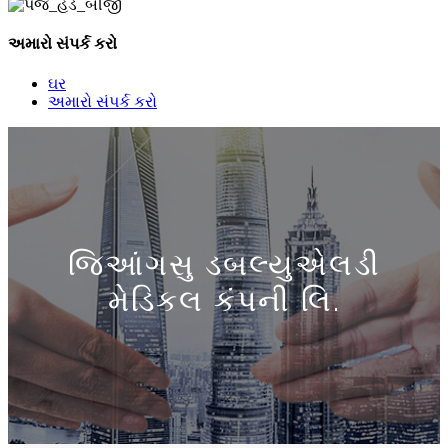
અમારો સંપર્ક કરો
ઘર
અમારો સંપર્ક કરો
જિઆંગસુ ડબલ્યુએલડી
મેડિકલ કંપની લિ.