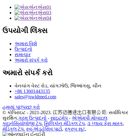
ઉપયોગી લિંક્સ
અમારા વિશે
ઉત્પાદનો
સમાચાર
અમારો સંપર્ક કરો
અમારો સંપર્ક કરો
વેનચાંગ વેસ્ટ રોડ, યાંગઝોઉ, જિઆંગસુ, ચીન
+86 13601443135
sales@jswldmed.com
હમણાં પૂછપરછ કરો
© કૉપિરાઇટ - 2021-2023. 江苏迈德进出口有限公司: સર્વાધિકાર
સુરક્ષિત.
ગરમ ઉત્પાદનો
-
સાઇટમેપ
-
એએમપી મોબાઇલ
કાઇનેસિયોલોજી ટેપ
,
સિલિકોન મેડિકલ ટેપ
,
૩ પ્લાય ફેસ માસ્ક
,
મેડિકલ ટેપ
,
સ્વ-એડહેસિવ પાટો
,
સ્ક્રબ સૂટ
,