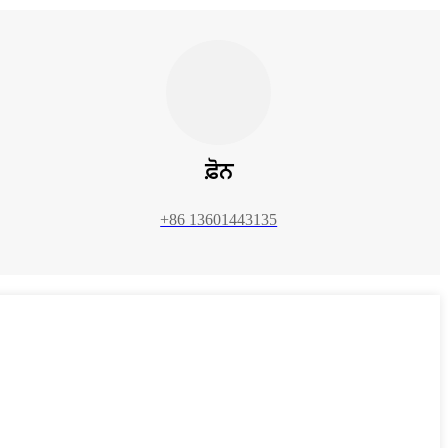
ਫ਼ੋਨ
+86 13601443135