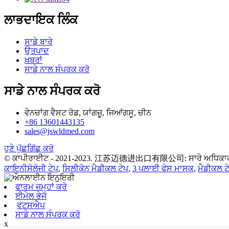
ਲਾਭਦਾਇਕ ਲਿੰਕ
ਸਾਡੇ ਬਾਰੇ
ਉਤਪਾਦ
ਖ਼ਬਰਾਂ
ਸਾਡੇ ਨਾਲ ਸੰਪਰਕ ਕਰੋ
ਸਾਡੇ ਨਾਲ ਸੰਪਰਕ ਕਰੋ
ਵੇਨਚਾਂਗ ਵੈਸਟ ਰੋਡ, ਯਾਂਗਜ਼ੂ, ਜਿਆਂਗਸੂ, ਚੀਨ
+86 13601443135
sales@jswldmed.com
ਹੁਣੇ ਪੁੱਛਗਿੱਛ ਕਰੋ
© ਕਾਪੀਰਾਈਟ - 2021-2023. 江苏迈德进出口有限公司: ਸਾਰੇ ਅਧਿਕਾਰ 
ਕਾਇਨੀਸੋਲੋਜੀ ਟੇਪ
,
ਸਿਲੀਕੋਨ ਮੈਡੀਕਲ ਟੇਪ
,
3 ਪਲਾਈ ਫੇਸ ਮਾਸਕ
,
ਮੈਡੀਕਲ ਟ
ਫਾਰਮ ਜਮ੍ਹਾਂ ਕਰੋ
ਈਮੇਲ ਭੇਜੋ
ਵਟਸਐਪ
ਸਾਡੇ ਨਾਲ ਸੰਪਰਕ ਕਰੋ
x