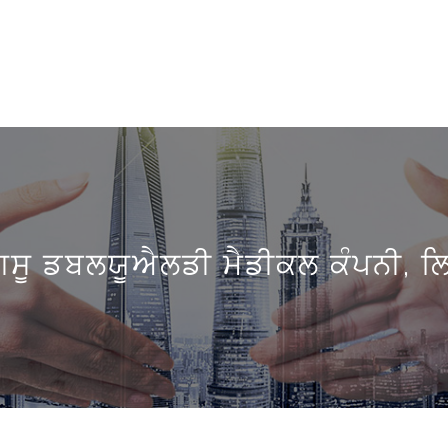
ਗਸੂ ਡਬਲਯੂਐਲਡੀ ਮੈਡੀਕਲ ਕੰਪਨੀ, ਲ