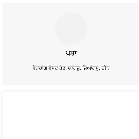
ਪਤਾ
ਵੇਨਚਾਂਗ ਵੈਸਟ ਰੋਡ, ਯਾਂਗਜ਼ੂ, ਜਿਆਂਗਸੂ, ਚੀਨ