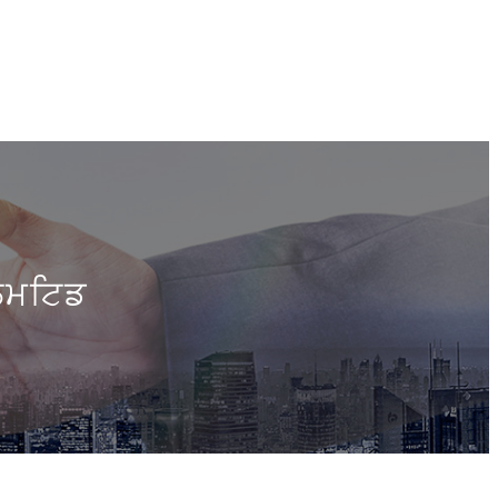
ਿਮਟਿਡ