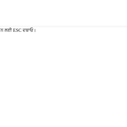
 ਕਰਨ ਲਈ ESC ਦਬਾਓ।