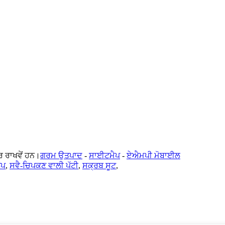
ਰਾਖਵੇਂ ਹਨ।
ਗਰਮ ਉਤਪਾਦ
-
ਸਾਈਟਮੈਪ
-
ਏਐਮਪੀ ਮੋਬਾਈਲ
ੇਪ
,
ਸਵੈ-ਚਿਪਕਣ ਵਾਲੀ ਪੱਟੀ
,
ਸਕ੍ਰਬ ਸੂਟ
,