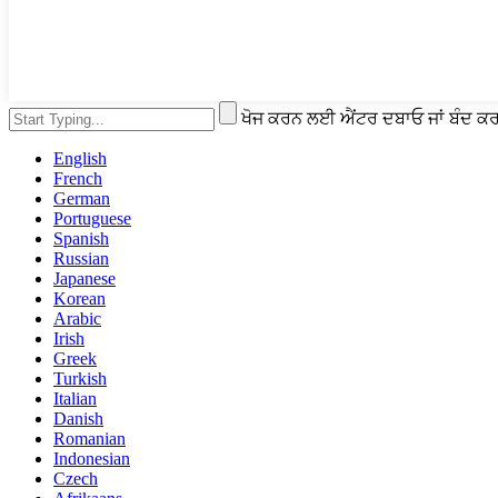
ਖੋਜ ਕਰਨ ਲਈ ਐਂਟਰ ਦਬਾਓ ਜਾਂ ਬੰਦ
English
French
German
Portuguese
Spanish
Russian
Japanese
Korean
Arabic
Irish
Greek
Turkish
Italian
Danish
Romanian
Indonesian
Czech