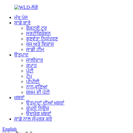
ਮੁੱਖ ਪੇਜ
ਸਾਡੇ ਬਾਰੇ
ਫੈਕਟਰੀ ਟੂਰ
ਸਰਟੀਫਿਕੇਸ਼ਨ
ਗੁਣਵੱਤਾ ਨਿਯੰਤਰਣ
ਖੋਜ ਅਤੇ ਵਿਕਾਸ
ਸਾਡੀ ਟੀਮ
ਉਤਪਾਦ
ਜਾਲੀਦਾਰ
ਕਪਾਹ
ਪੱਟੀ
ਟੇਪ
ਪੀਪੀਈ
ਨਾਨ-ਵੁਣਿਆ
ਜ਼ਖ਼ਮ ਦੀ ਪੱਟੀ
ਖ਼ਬਰਾਂ
ਉਤਪਾਦਾਂ ਦੀਆਂ ਖ਼ਬਰਾਂ
ਕੰਪਨੀ ਨਿਊਜ਼
ਉਦਯੋਗ ਖ਼ਬਰਾਂ
ਸਾਡੇ ਨਾਲ ਸੰਪਰਕ ਕਰੋ
English