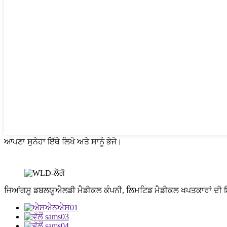
ਆਪਣਾ ਸੁਨੇਹਾ ਇੱਥੇ ਲਿਖੋ ਅਤੇ ਸਾਨੂੰ ਭੇਜੋ।
ਜਿਆਂਗਸੂ ਡਬਲਯੂਐਲਡੀ ਮੈਡੀਕਲ ਕੰਪਨੀ, ਲਿਮਟਿਡ ਮੈਡੀਕਲ ਖਪਤਕਾਰਾਂ ਦੀ ਇੱ