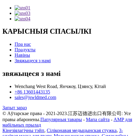
КАРЫСНЫЯ СПАСЫЛКІ
Пра нас
Прадукты
Навіны
Звяжыцеся з намі
звяжыцеся з намі
Wenchang West Road, Янчжоу, Цзянсу, Кітай
+86 13601443135
sales@jswldmed.com
Запыт зараз
© Аўтарскае права - 2021-2023.江苏迈德进出口有限公司: Усе
правы абаронены.
Папулярныя тавары
-
Мапа сайта
-
AMP для
мабільных прылад
Кінезіялагічны тэйп
,
Сіліконавая медыцынская стужка
,
3-
слаёвая маска для твару
,
Медыцынская стужка
,
Самаклейны