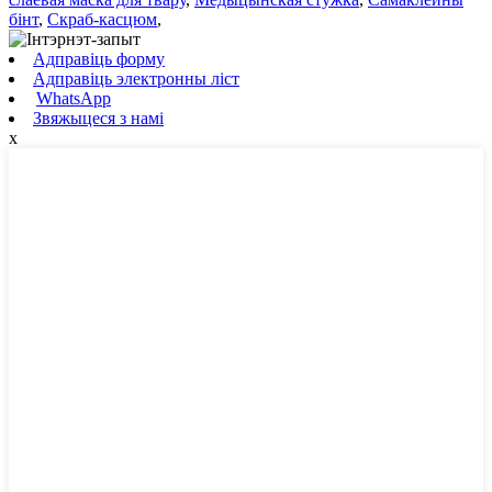
бінт
,
Скраб-касцюм
,
Адправіць форму
Адправіць электронны ліст
WhatsApp
Звяжыцеся з намі
x