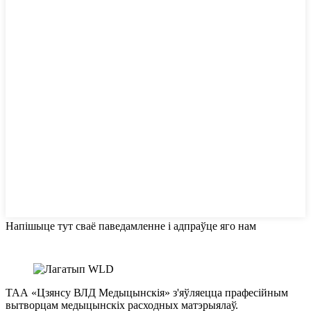
Напішыце тут сваё паведамленне і адпраўце яго нам
ТАА «Цзянсу ВЛД Медыцынскія» з'яўляецца прафесійным
вытворцам медыцынскіх расходных матэрыялаў.