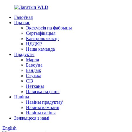
Галоўная
Пра нас
Экскурсія па фабрыцы
Сертыфікацыя
Кантроль якасці
НДДКР
Наша каманда
Прадукты
Марля
Бавоўна
Бандаж
Стужка
СІЗ
Нетканы
Павязка на раны
Навіны
Навіны прадуктаў
Навіны кампаніі
Навіны галіны
Звяжыцеся з намі
English