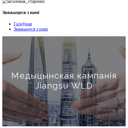
Звяжыцеся з намі
Галоўная
Звяжыцеся з намі
Медыцынская кампанія
Jiangsu WLD