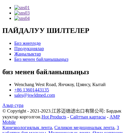
ПАЙДАЛУУ ШИЛТЕЛЕР
Биз жөнүндө
Продукциялар
Жаңылыктар
Биз менен байланышыңыз
биз менен байланышыңыз
Wenchang West Road, Янчжоу, Цзянсу, Кытай
+86 13601443135
sales@jswldmed.com
Азыр сура
© Copyright - 2021-2023.江苏迈德进出口有限公司: Бардык
укуктар корголгон.
Hot Products
-
Сайттын картасы
-
AMP
Mobile
Кинезиологиялык лента
,
Силикон медициналык лента
,
3
кабаттуу бет маскасы
,
Медициналык лента
,
Өзүн чаптоочу