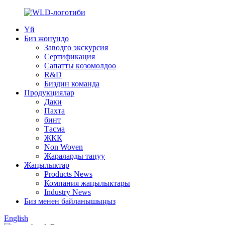
Үй
Биз жөнүндө
Заводго экскурсия
Сертификация
Сапатты көзөмөлдөө
R&D
Биздин команда
Продукциялар
Даки
Пахта
бинт
Тасма
ЖКК
Non Woven
Жараларды таңуу
Жаңылыктар
Products News
Компания жаңылыктары
Industry News
Биз менен байланышыңыз
English