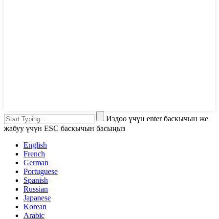
Издөө үчүн enter баскычын же
жабуу үчүн ESC баскычын басыңыз
English
French
German
Portuguese
Spanish
Russian
Japanese
Korean
Arabic