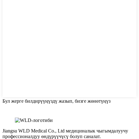
Бул жерге билдирүүңүздү жазып, бизге жөнөтүңүз
Jiangsu WLD Medical Co., Ltd медициналык чыгымдалуучу
профессионалдуу өндүрүүчүсү болуп саналат.