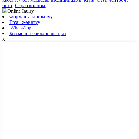
бинт
,
Скраб костюм
,
Форманы тапшыруу
Email жөнөтүү
WhatsApp
Биз менен байланышыңыз
x