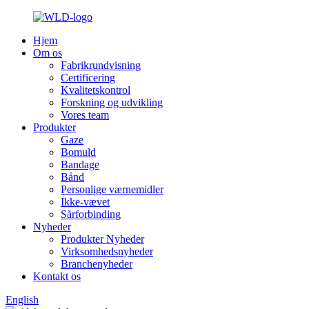
Hjem
Om os
Fabrikrundvisning
Certificering
Kvalitetskontrol
Forskning og udvikling
Vores team
Produkter
Gaze
Bomuld
Bandage
Bånd
Personlige værnemidler
Ikke-vævet
Sårforbinding
Nyheder
Produkter Nyheder
Virksomhedsnyheder
Branchenyheder
Kontakt os
English