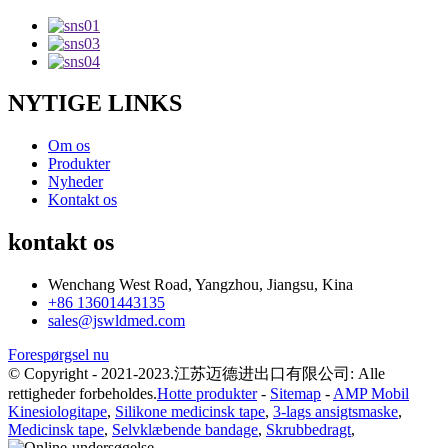
NYTIGE LINKS
Om os
Produkter
Nyheder
Kontakt os
kontakt os
Wenchang West Road, Yangzhou, Jiangsu, Kina
+86 13601443135
sales@jswldmed.com
Forespørgsel nu
© Copyright - 2021-2023.江苏迈德进出口有限公司: Alle
rettigheder forbeholdes.
Hotte produkter
-
Sitemap
-
AMP Mobil
Kinesiologitape
,
Silikone medicinsk tape
,
3-lags ansigtsmaske
,
Medicinsk tape
,
Selvklæbende bandage
,
Skrubbedragt
,