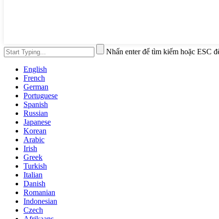
Nhấn enter để tìm kiếm hoặc ESC đ
English
French
German
Portuguese
Spanish
Russian
Japanese
Korean
Arabic
Irish
Greek
Turkish
Italian
Danish
Romanian
Indonesian
Czech
Afrikaans