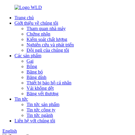
Trang chủ
Giới thiệu về chúng tôi
Tham quan nhà máy
Chứng nhận
Kiểm soát chất lượng
Nghiên cứu và phát triển
Đội ngũ của chúng tôi
Các sản phẩm
Gai
Bông
Băng bó
Băng dính
Thiết bị bảo hộ cá nhân
Vải không dệt
Băng vết thương
Tin tức
Tin tức sản phẩm
Tin tức công ty
Tin tức ngành
Liên hệ với chúng tôi
English