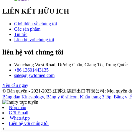
LIÊN KẾT HỮU ÍCH
Giới thiệu về chúng tôi
Các sản phẩm
Tin tức
Liên hệ với chúng tôi
liên hệ với chúng tôi
Wenchang West Road, Dương Châu, Giang Tô, Trung Quốc
+86 13601443135
sales@jswldmed.com
Yêu cầu ngay
© Bản quyền - 2021-2023.江苏迈德进出口有限公司: Mọi quyền được
Băng dán Kinesiology
,
Băng y tế silicon
,
Khẩu trang 3 lớp
,
Băng y tế
Nộp mẫu
Gửi Email
WhatsApp
Liên hệ với chúng tôi
x