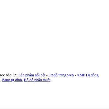
 bảo lưu.
Sản phẩm nổi bật
-
Sơ đồ trang web
-
AMP Di động
,
Băng tự dính
,
Bộ đồ phẫu thuật
,