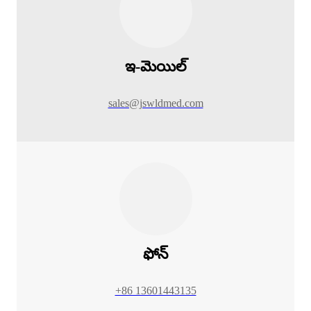
ఇ-మెయిల్
sales@jswldmed.com
ఫోన్
+86 13601443135