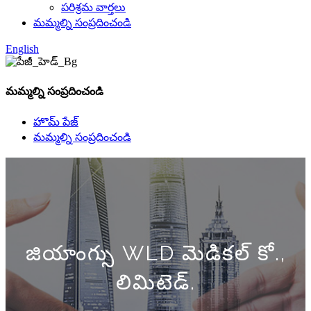
పరిశ్రమ వార్తలు
మమ్మల్ని సంప్రదించండి
English
మమ్మల్ని సంప్రదించండి
హొమ్ పేజ్
మమ్మల్ని సంప్రదించండి
జియాంగ్సు WLD మెడికల్ కో.,
లిమిటెడ్.