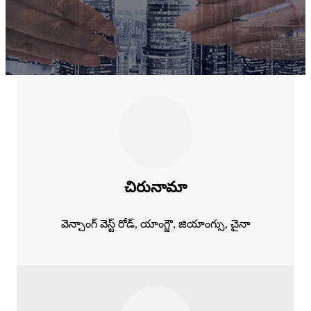
చిరునామా
వెన్చాంగ్ వెస్ట్ రోడ్, యాంగ్జౌ, జియాంగ్సు, చైనా