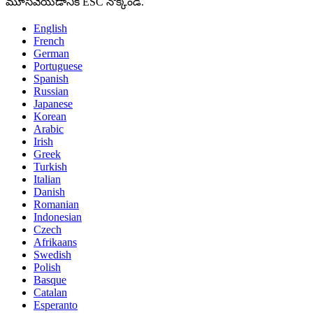
మూసివేయడానికి ESC నొక్కండి.
English
French
German
Portuguese
Spanish
Russian
Japanese
Korean
Arabic
Irish
Greek
Turkish
Italian
Danish
Romanian
Indonesian
Czech
Afrikaans
Swedish
Polish
Basque
Catalan
Esperanto