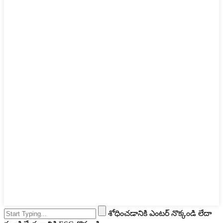
శోధించడానికి ఎంటర్ నొక్కండి లేదా