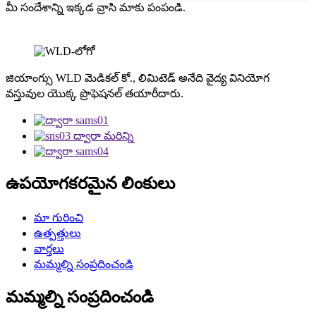
మీ సందేశాన్ని ఇక్కడ వ్రాసి మాకు పంపండి.
జియాంగ్సు WLD మెడికల్ కో., లిమిటెడ్ అనేది వైద్య వినియోగ
వస్తువుల యొక్క ప్రొఫెషనల్ తయారీదారు.
ఉపయోగకరమైన లింకులు
మా గురించి
ఉత్పత్తులు
వార్తలు
మమ్మల్ని సంప్రదించండి
మమ్మల్ని సంప్రదించండి