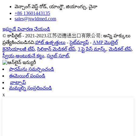
వెన్చాంగ్ వెస్ట్ రోడ్, యాంగ్జౌ, జియాంగ్సు, చైనా
+86 13601443135
sales@jswldmed.com
ఇప్పుడే విచారణ చేయండి
© కాపీరైట్ - 2021-2023.江苏迈德进出口有限公司: అన్ని హక్కులు
ప్రత్యేకించబడినవి.
హాట్ ఉత్పత్తులు
-
సైట్‌మ్యాప్
-
AMP మొబైల్
కైనెసియాలజీ టేప్
,
సిలికాన్ మెడికల్ టేప్
,
3 ప్లై ఫేస్ మాస్క్
,
మెడికల్ టేప్
,
స్వీయ-అంటుకునే కట్టు
,
స్క్రబ్ సూట్
,
ఫారమ్‌ను సమర్పించండి
ఈమెయిల్ పంపండి
వాట్సాప్
మమ్మల్ని సంప్రదించండి
x