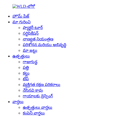
హొమ్ పేజ్
మా గురించి
ఫ్యాక్టరీ టూర్
సర్టిఫికేషన్
నాణ్యత నియంత్రణ
పరిశోధన మరియు అభివృద్ధి
మా జట్టు
ఉత్పత్తులు
గాజుగుడ్డ
పత్తి
కట్టు
టేప్
వ్యక్తిగత రక్షణ పరికరాలు
నేసినవి కావు
గాయాలకు డ్రెస్సింగ్
వార్తలు
ఉత్పత్తులు వార్తలు
కంపెనీ వార్తలు