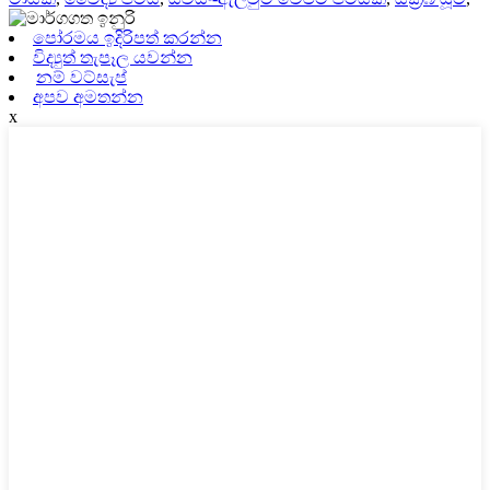
පෝරමය ඉදිරිපත් කරන්න
විද්‍යුත් තැපෑල යවන්න
නම් වට්සැප්
අපව අමතන්න
x