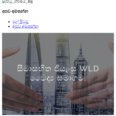
අපව අමතන්න
මුල් පිටුව
අපව අමතන්න
සීමාසහිත ජියැංසු WLD
වෛද්‍ය සමාගම.