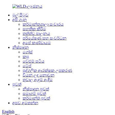
මුල් පිටුව
අපි ගැන
කර්මාන්තශාලා සංචාරය
සහතික කිරීම
තත්ත්ව පාලනය
පර්යේෂණ සහ සංවර්ධන
අපේ කණ්ඩායම
නිෂ්පාදන
ගෝස්
කපු
වෙළුම් පටිය
ටේප්
පුද්ගලික ආරක්ෂක උපකරණ
වියන ලද නොවන
තුවාල ඇඳුම් ඇඳීම
පුවත්
නිෂ්පාදන පුවත්
සමාගම් පුවත්
කර්මාන්ත පුවත්
අපව අමතන්න
English