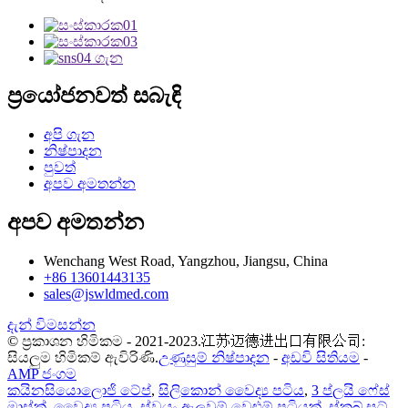
ප්‍රයෝජනවත් සබැඳි
අපි ගැන
නිෂ්පාදන
පුවත්
අපව අමතන්න
අපව අමතන්න
Wenchang West Road, Yangzhou, Jiangsu, China
+86 13601443135
sales@jswldmed.com
දැන් විමසන්න
© ප්‍රකාශන හිමිකම - 2021-2023.江苏迈德进出口有限公司:
සියලුම හිමිකම් ඇවිරිණි.
උණුසුම් නිෂ්පාදන
-
අඩවි සිතියම
-
AMP ජංගම
කයිනසියොලොජි ටේප්
,
සිලිකොන් වෛද්‍ය පටිය
,
3 ප්ලයි ෆේස්
මාස්ක්
,
වෛද්‍ය පටිය
,
ස්වයං-ඇලවුම් වෙළුම් පටියක්
,
ස්ක්‍රබ් සූට්
,