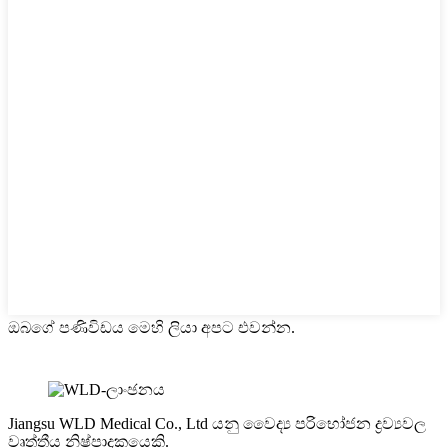
ඔබගේ පණිවිඩය මෙහි ලියා අපට එවන්න.
Jiangsu WLD Medical Co., Ltd යනු වෛද්‍ය පරිභෝජන ද්‍රව්‍යවල
වෘත්තීය නිෂ්පාදකයෙකි.