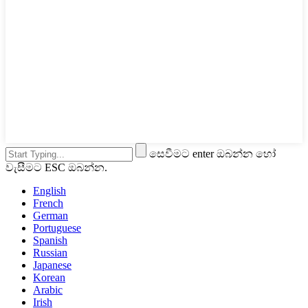
සෙවීමට enter ඔබන්න හෝ
වැසීමට ESC ඔබන්න.
English
French
German
Portuguese
Spanish
Russian
Japanese
Korean
Arabic
Irish