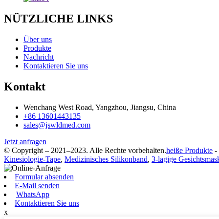
NÜTZLICHE LINKS
Über uns
Produkte
Nachricht
Kontaktieren Sie uns
Kontakt
Wenchang West Road, Yangzhou, Jiangsu, China
+86 13601443135
sales@jswldmed.com
Jetzt anfragen
© Copyright – 2021–2023. Alle Rechte vorbehalten.
heiße Produkte
-
Kinesiologie-Tape
,
Medizinisches Silikonband
,
3-lagige Gesichtsmas
Formular absenden
E-Mail senden
WhatsApp
Kontaktieren Sie uns
x