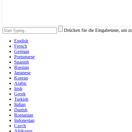
Drücken Sie die Eingabetaste, um z
English
French
German
Portuguese
Spanish
Russian
Japanese
Korean
Arabic
Irish
Greek
Turkish
Italian
Danish
Romanian
Indonesian
Czech
Afrikaans