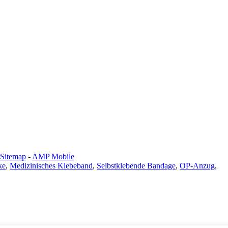
Sitemap
-
AMP Mobile
ke
,
Medizinisches Klebeband
,
Selbstklebende Bandage
,
OP-Anzug
,