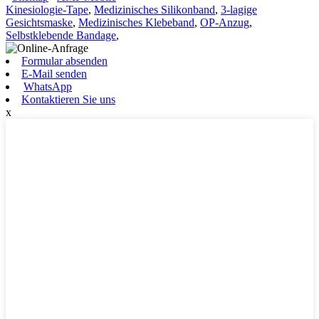
Kinesiologie-Tape
,
Medizinisches Silikonband
,
3-lagige
Gesichtsmaske
,
Medizinisches Klebeband
,
OP-Anzug
,
Selbstklebende Bandage
,
Formular absenden
E-Mail senden
WhatsApp
Kontaktieren Sie uns
x