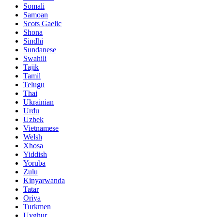
Somali
Samoan
Scots Gaelic
Shona
Sindhi
Sundanese
Swahili
Tajik
Tamil
Telugu
Thai
Ukrainian
Urdu
Uzbek
Vietnamese
Welsh
Xhosa
Yiddish
Yoruba
Zulu
Kinyarwanda
Tatar
Oriya
Turkmen
Uyghur