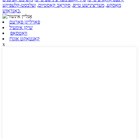
מאַסקע
,
מעדיצינישע טייפּ
,
סקראַב קאָסטיום
,
זעלבסט-קלעפּיקע
,
באַנדאַזש
פאָרלייגן פאָרעם
שיקן אימעיל
וואַטסאַפּ
קאָנטאַקט אונדז
x