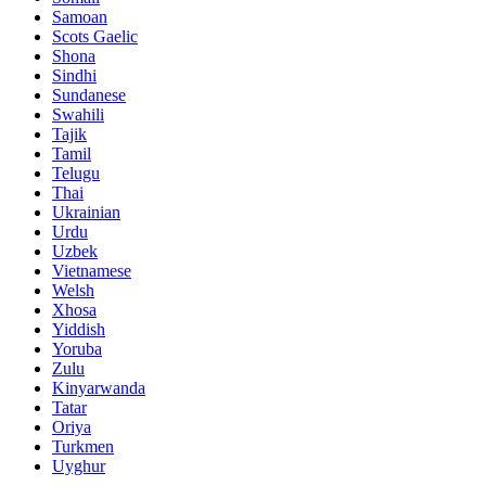
Samoan
Scots Gaelic
Shona
Sindhi
Sundanese
Swahili
Tajik
Tamil
Telugu
Thai
Ukrainian
Urdu
Uzbek
Vietnamese
Welsh
Xhosa
Yiddish
Yoruba
Zulu
Kinyarwanda
Tatar
Oriya
Turkmen
Uyghur