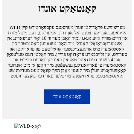
קאָנטאַקט אונדז
WLD מעדיצינישע פּראָדוקטן ווערן מערסטנס עקספּאָרטירט קיין
אייראָפּע, אפריקע, צענטראַל און דרום אַמעריקע, דעם מיטל מזרח
און דרום-מזרח אזיע א.א.וו. מיר האָבן מער ווי 10 יאָר דערפאַרונג אין
אינטערנאַציאָנאַלן האַנדל. מיר האָבן געוואונען דאָס צוטרוי פון
קאַסטאַמערז מיט אויסגעצייכנטער קוואַליטעט פון פּראָדוקטן און
סערוויס, און גלייכבארע פּראָדוקט פּרייזן. מיר האַלטן דעם טעלעפאָן
אָפֿן 24 שעה דעם גאַנצן טאָג און באַגריסן וואַרעם פריינט און
קאַסטאַמערז צו פֿאַרהאַנדלען געשעפֿטן. מיר האָפן אַז מיט אונדזער
קאָאָפּעראַציע וועלן מיר קענען מאַכן הויך-קוואַליטעט מעדיצינישע
קאָנסומאַבלעס פּראָדוקטן צוטריטלעך פֿאַר דער גאַנצער וועלט.
קאָנטאַקט אונדז