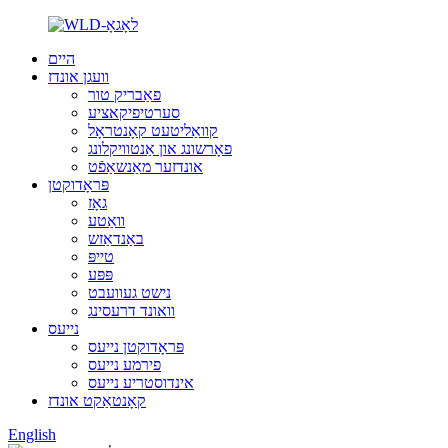
היים
וועגן אונדז
פאַבריק טור
סערטיפיקאציע
קוואַליטעט קאָנטראָל
פאָרשונג און אַנטוויקלונג
אונדזער מאַנשאַפֿט
פּראָדוקטן
גאָז
וואַטע
באַנדאַזש
טייפּ
פּפּע
נישט געוועבט
וואונד דרעסינג
נייעס
פּראָדוקטן נייעס
פירמע נייעס
אינדוסטריע נייעס
קאָנטאַקט אונדז
English