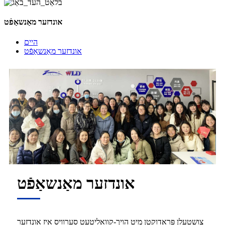
אונדזער מאַנשאַפֿט
היים
אונדזער מאַנשאַפֿט
אונדזער מאַנשאַפֿט
צושטעלן פּראָדוקטן מיט הויך-קוואַליטעט סערוויס איז אונדזער