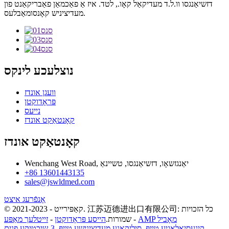
דזשיאַנגסו וו.ל.ד מעדיקאַל קאָו., לטד. איז אַ פאַכמאַן פאַבריקאַנט פון
מעדיציניש קאָנסומאַבלעס.
נוצלעכע לינקס
וועגן אונדז
פּראָדוקטן
נייעס
קאָנטאַקט אונדז
קאָנטאַקט אונדז
Wenchang West Road, יאַנגזשאָו, דזשיאַנגסו, טשיינאַ
+86 13601443135
sales@jswldmed.com
אָנפֿרעג איצט
© קאַפּירייט - 2021-2023. 江苏迈德进出口有限公司: כל הזכויות
AMP מאָביל
-
שמורות.
הייסע פּראָדוקטן
-
זייטלעך מאַפּע
קינעסיאָלאָגיע טייפּ
,
סיליקאָנע מעדיצינישע טייפּ
,
3-שיכטיקע פנים