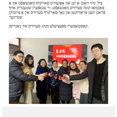
ציל. מיר האָבן אַ יונג און אָפּגעהיט פארקויף מאַנשאַפֿט און אַ
פאַכמאַן קונה סערוויס מאַנשאַפֿט. זיי ענטפֿערן שטענדיק אויף
פֿראגן וועגן פּראָדוקטן און נאָך-פאַרקויף סערוויס אין אַ צייטיקן
שטייגער.
קאַסטאַמערז ספעציעלע מנהג סערוויס איז באַגריסן.