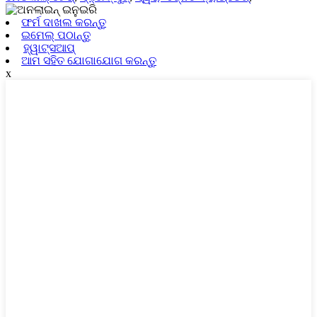
ଫର୍ମ ଦାଖଲ କରନ୍ତୁ
ଇମେଲ୍ ପଠାନ୍ତୁ
ହ୍ୱାଟ୍ସଆପ୍
ଆମ ସହିତ ଯୋଗାଯୋଗ କରନ୍ତୁ
x