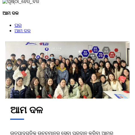
ଆମ ଦଳ
ଘର
ଆମ ଦଳ
ଆମ ଦଳ
ଉତ୍ପାଦଗୁଡ଼ିକୁ ଉଚ୍ଚମାନର ସେବା ପ୍ରଦାନ କରିବା ଆମର