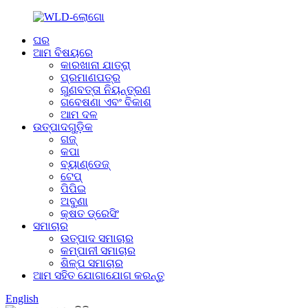
ଘର
ଆମ ବିଷୟରେ
କାରଖାନା ଯାତ୍ରା
ପ୍ରମାଣପତ୍ର
ଗୁଣବତ୍ତା ନିୟନ୍ତ୍ରଣ
ଗବେଷଣା ଏବଂ ବିକାଶ
ଆମ ଦଳ
ଉତ୍ପାଦଗୁଡ଼ିକ
ଗଜ୍
କପା
ବ୍ୟାଣ୍ଡେଜ୍
ଟେପ୍
ପିପିଇ
ଅବୁଣା
କ୍ଷତ ଡ୍ରେସିଂ
ସମାଚାର
ଉତ୍ପାଦ ସମାଚାର
କମ୍ପାନୀ ସମାଚାର
ଶିଳ୍ପ ସମାଚାର
ଆମ ସହିତ ଯୋଗାଯୋଗ କରନ୍ତୁ
English