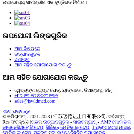
ଉପଭୋଗ୍ୟ ସାମଗ୍ରୀର ଏକ ବୃତ୍ତିଗତ ନିର୍ମାତା।
ଉପଯୋଗୀ ଲିଙ୍କଗୁଡିକ
ଆମ ବିଷୟରେ
ଉତ୍ପାଦଗୁଡ଼ିକ
ସମାଚାର
ଆମ ସହିତ ଯୋଗାଯୋଗ କରନ୍ତୁ
ଆମ ସହିତ ଯୋଗାଯୋଗ କରନ୍ତୁ
ୱେଞ୍ଚାଙ୍ଗ ୱେଷ୍ଟ ରୋଡ୍, ୟାଙ୍ଗଜୋ, ଜିଆଙ୍ଗସୁ, ଚୀନ୍ |
+୮୬ ୧୩୬୦୧୪୪୩୧୩୭
sales@jswldmed.com
ଏବେ ପଚାରନ୍ତୁ
© କପିରାଇଟ୍ - 2021-2023। 江苏迈德进出口有限公司: ସର୍ବସତ୍ତ୍
Res ସଂରକ୍ଷିତ |
ଗରମ ଉତ୍ପାଦଗୁଡ଼ିକ
-
ସାଇଟମ୍ୟାପ୍
-
AMP ମୋବାଇଲ୍
କାଇନେସିଓଲୋଜି ଟେପ୍
,
ସିଲିକନ୍ ମେଡିକାଲ୍ ଟେପ୍
,
3 ପ୍ଲାଏ ଫେସ୍ ମାସ୍କ
,
ମେଡିକାଲ୍ ଟେପ୍
,
ସ୍କ୍ରବ୍ ସୁଟ୍
,
ସ୍ୱୟଂ-ଚିହ୍ନିତ ବ୍ୟାଣ୍ଡେଜ୍
,