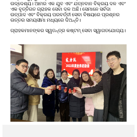
ଉଦ୍ଦେଶ୍ୟ। ଆମର ଏକ ଯୁବ ଏବଂ ଯତ୍ନବାନ ବିକ୍ରୟ ଦଳ ଏବଂ
ଏକ ବୃତ୍ତିଗତ ଗ୍ରାହକ ସେବା ଦଳ ଅଛି। ସେମାନେ ସର୍ବଦା
ଉତ୍ପାଦ ଏବଂ ବିକ୍ରୟ ପରବର୍ତ୍ତୀ ସେବା ବିଷୟରେ ପ୍ରଶ୍ନର
ଉତ୍ତର ସମୟସୀମା ମଧ୍ୟରେ ଦିଅନ୍ତି।
ଗ୍ରାହକମାନଙ୍କର ସ୍ୱତନ୍ତ୍ର କଷ୍ଟମ୍ ସେବା ସ୍ୱାଗତଯୋଗ୍ୟ।