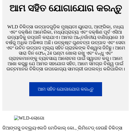
ଆମ ସହିତ ଯୋଗାଯୋଗ କରନ୍ତୁ
WLD ଚିକିତ୍ସା ଉତ୍ପାଦଗୁଡ଼ିକ ମୁଖ୍ୟତଃ ୟୁରୋପ, ଆଫ୍ରିକା, ମଧ୍ୟ
ଏବଂ ଦକ୍ଷିଣ ଆମେରିକା, ମଧ୍ୟପ୍ରାଚ୍ୟ ଏବଂ ଦକ୍ଷିଣ ପୂର୍ବ ଏସିଆ
ଇତ୍ୟାଦିକୁ ରପ୍ତାନି କରାଯାଏ। ଆମର ଆନ୍ତର୍ଜାତୀୟ ବାଣିଜ୍ୟରେ 10
ବର୍ଷରୁ ଅଧିକ ଅଭିଜ୍ଞତା ଅଛି। ଉତ୍କୃଷ୍ଟ ଗୁଣବତ୍ତା ଉତ୍ପାଦ ଏବଂ ସେବା
ଏବଂ ଉଚିତ ଉତ୍ପାଦ ମୂଲ୍ୟ ସହିତ ଗ୍ରାହକଙ୍କ ବିଶ୍ୱାସ ଜିତିଛୁ। ଆମେ
ସାରା ଦିନ ଫୋନ୍ 24 ଘଣ୍ଟା ଖୋଲା ରଖୁ ଏବଂ ବନ୍ଧୁ ଏବଂ
ଗ୍ରାହକମାନଙ୍କୁ ବ୍ୟବସାୟ ଆଲୋଚନା ପାଇଁ ସ୍ୱାଗତ କରୁ। ଆମେ
ଆଶା କରୁଛୁ ଯେ ଆମର ସହଯୋଗ ସହିତ, ଆମେ ସମଗ୍ର ବିଶ୍ୱ ପାଇଁ
ଉଚ୍ଚମାନର ଚିକିତ୍ସା ଉପଭୋଗ୍ୟ ସାମଗ୍ରୀ ଉପଲବ୍ଧ କରିପାରିବା।
ଆମ ସହିତ ଯୋଗାଯୋଗ କରନ୍ତୁ
ଜିଆଙ୍ଗସୁ ଡବ୍ଲ୍ୟୁଏଲଡି ମେଡିକାଲ୍ କୋ., ଲିମିଟେଡ୍ ହେଉଛି ଚିକିତ୍ସା