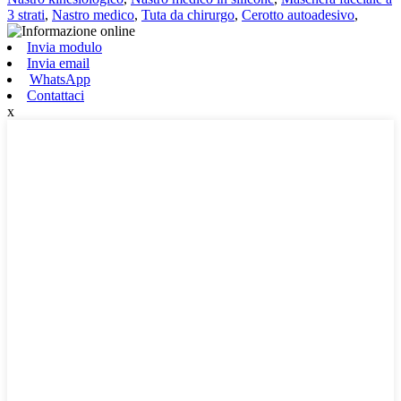
3 strati
,
Nastro medico
,
Tuta da chirurgo
,
Cerotto autoadesivo
,
Invia modulo
Invia email
WhatsApp
Contattaci
x