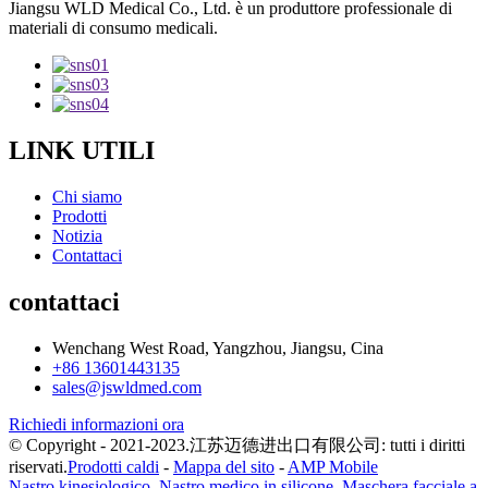
Jiangsu WLD Medical Co., Ltd. è un produttore professionale di
materiali di consumo medicali.
LINK UTILI
Chi siamo
Prodotti
Notizia
Contattaci
contattaci
Wenchang West Road, Yangzhou, Jiangsu, Cina
+86 13601443135
sales@jswldmed.com
Richiedi informazioni ora
© Copyright - 2021-2023.江苏迈德进出口有限公司: tutti i diritti
riservati.
Prodotti caldi
-
Mappa del sito
-
AMP Mobile
Nastro kinesiologico
,
Nastro medico in silicone
,
Maschera facciale a