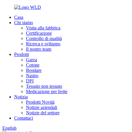
Casa
Chi siamo
Visita alla fabbrica
Certificazione
Controllo di qualità
Ricerca e sviluppo
Il nostro team
Prodotti
Garza
Cotone
Bendare
Nastro
DPI
Tessuto non tessuto
Medicazione per ferite
Notizia
Prodotti Novità
Notizie aziendali
Notizie del settore
Contattaci
English