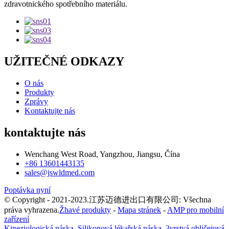
zdravotnického spotřebního materiálu.
UŽITEČNÉ ODKAZY
O nás
Produkty
Zprávy
Kontaktujte nás
kontaktujte nás
Wenchang West Road, Yangzhou, Jiangsu, Čína
+86 13601443135
sales@jswldmed.com
Poptávka nyní
© Copyright - 2021-2023.江苏迈德进出口有限公司: Všechna
práva vyhrazena.
Žhavé produkty
-
Mapa stránek
-
AMP pro mobilní
zařízení
Kineziologická páska
,
Silikonová lékařská páska
,
3vrstvá obličejová