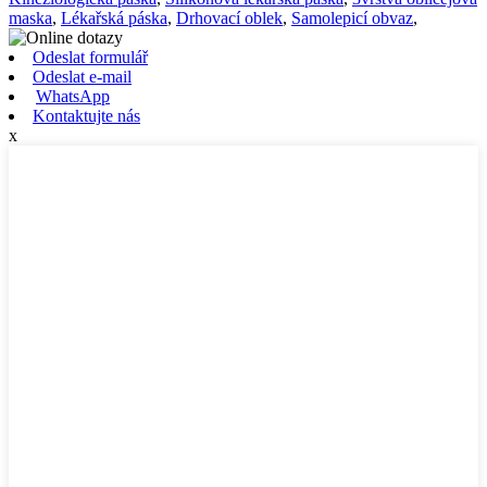
maska
,
Lékařská páska
,
Drhovací oblek
,
Samolepicí obvaz
,
Odeslat formulář
Odeslat e-mail
WhatsApp
Kontaktujte nás
x