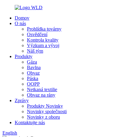
Domov
O nás
Prohlídka továrny
Osvědčení
Kontrola kvality
Výzkum a vývoj
Náš tým
Produkty
Gáza
Bavlna
Obvaz
Páska
OOPP
Netkaná textilie
Obvaz na rány
Zprávy
Produkty Novinky
Novinky společnosti
Novinky z oboru
Kontaktujte nás
English