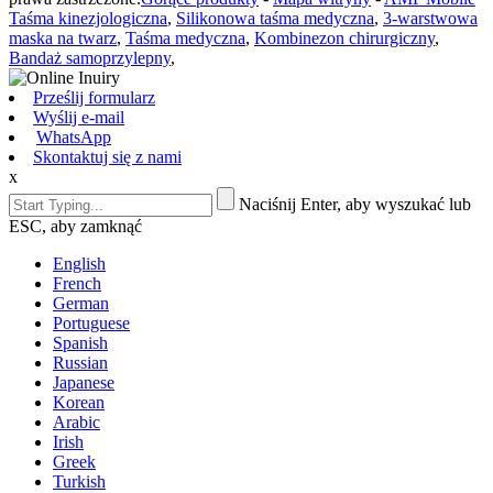
Taśma kinezjologiczna
,
Silikonowa taśma medyczna
,
3-warstwowa
maska na twarz
,
Taśma medyczna
,
Kombinezon chirurgiczny
,
Bandaż samoprzylepny
,
Prześlij formularz
Wyślij e-mail
WhatsApp
Skontaktuj się z nami
x
Naciśnij Enter, aby wyszukać lub
ESC, aby zamknąć
English
French
German
Portuguese
Spanish
Russian
Japanese
Korean
Arabic
Irish
Greek
Turkish