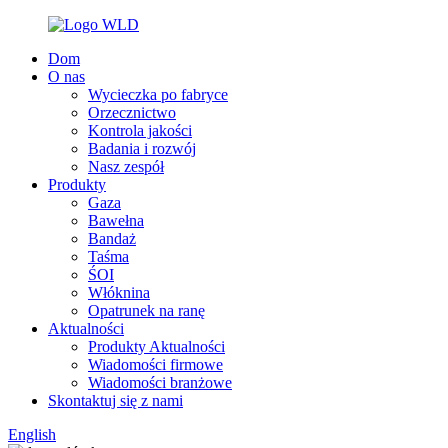
Dom
O nas
Wycieczka po fabryce
Orzecznictwo
Kontrola jakości
Badania i rozwój
Nasz zespół
Produkty
Gaza
Bawełna
Bandaż
Taśma
ŚOI
Włóknina
Opatrunek na ranę
Aktualności
Produkty Aktualności
Wiadomości firmowe
Wiadomości branżowe
Skontaktuj się z nami
English