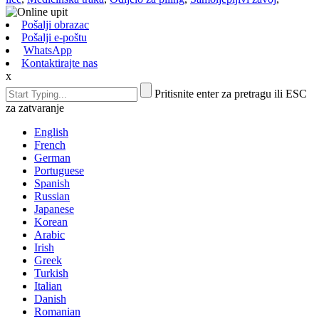
Pošalji obrazac
Pošalji e-poštu
WhatsApp
Kontaktirajte nas
x
Pritisnite enter za pretragu ili ESC
za zatvaranje
English
French
German
Portuguese
Spanish
Russian
Japanese
Korean
Arabic
Irish
Greek
Turkish
Italian
Danish
Romanian