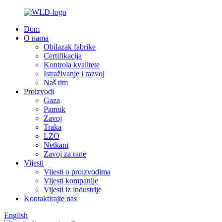
Dom
O nama
Obilazak fabrike
Certifikacija
Kontrola kvalitete
Istraživanje i razvoj
Naš tim
Proizvodi
Gaza
Pamuk
Zavoj
Traka
LZO
Netkani
Zavoj za rane
Vijesti
Vijesti o proizvodima
Vijesti kompanije
Vijesti iz industrije
Kontaktirajte nas
English