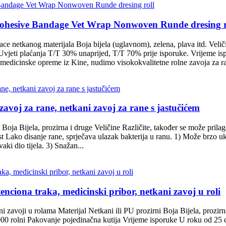
Cohesive Bandage Vet Wrap Nonwoven Runde dresing r
lace netkanog materijala Boja bijela (uglavnom), zelena, plava itd.
jeti plaćanja T/T 30% unaprijed, T/T 70% prije isporuke. Vrijeme is
medicinske opreme iz Kine, nudimo visokokvalitetne rolne zavoja za ra
avoj za rane, netkani zavoj za rane s jastučićem
oja Bijela, prozirna i druge Veličine Različite, također se može prilag
ost Lako disanje rane, sprječava ulazak bakterija u ranu. 1) Može brzo uk
ki dio tijela. 3) Snažan...
tenciona traka, medicinski pribor, netkani zavoj u roli
i zavoji u rolama Materijal Netkani ili PU prozirni Boja Bijela, prozirna
0 rolni Pakovanje pojedinačna kutija Vrijeme isporuke U roku od 25 