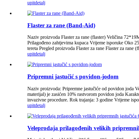
upit
detalj
Flaster za rane (Band-Aid)
Naziv proizvoda Flaster za rane (flaster) Veličina 72*19
Prilagođeno zahtjevima kupaca Vrijeme isporuke Oko 25
tereta Pregled proizvoda Flaster za rane Flaster za rane (
upit
detalj
Pripremni jastučić s povidon-jodom
Naziv proizvoda: Pripremne jastučiće od povidon joda Vel
materijal) je zasićen 10% rastvorom povidon joda Karakte
invazivne procedure. Rok trajanja: 3 godine Vrijeme isporu
upit
detalj
Veleprodaja prilagođenih velikih pripremni