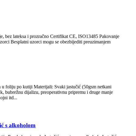
nje, bez lateksa i prozračno Certifikat CE, ISO13485 Pakovanje
orci Besplatni uzorci mogu se obezbijediti preuzimanjem
foliju po kutiji Materijali: Svaki jastučić (50gsm netkani
ak, bubrežnu dijalizu, preoperativnu pripremu i druge manje
jni itd...
ić s alkoholom