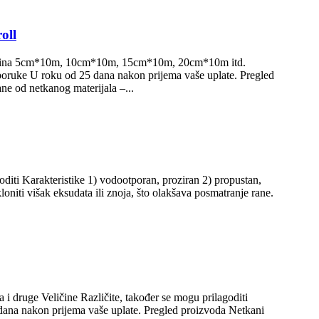
oll
 Veličina 5cm*10m, 10cm*10m, 15cm*10m, 20cm*10m itd.
poruke U roku od 25 dana nakon prijema vaše uplate. Pregled
ne od netkanog materijala –...
oditi Karakteristike 1) vodootporan, proziran 2) propustan,
loniti višak eksudata ili znoja, što olakšava posmatranje rane.
 i druge Veličine Različite, također se mogu prilagoditi
dana nakon prijema vaše uplate. Pregled proizvoda Netkani