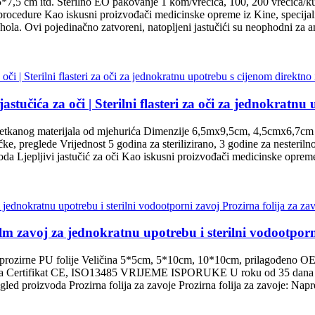
*7,5 cm itd. Sterilno EO pakovanje 1 kom/vrećica, 100, 200 vrećica/kut
procedure Kao iskusni proizvođači medicinske opreme iz Kine, specijali
ola. Ovi pojedinačno zatvoreni, natopljeni jastučići su neophodni za ant
stučića za oči | Sterilni flasteri za oči za jednokratnu
od netkanog materijala od mjehurića Dimenzije 6,5mx9,5cm, 4,5cmx6,7cm
čke, preglede Vrijednost 5 godina za sterilizirano, 3 godine za nester
da Ljepljivi jastučić za oči Kao iskusni proizvođači medicinske opreme 
m zavoj za jednokratnu upotrebu i sterilni vodootporni
od prozirne PU folije Veličina 5*5cm, 5*10cm, 10*10cm, prilagođeno O
oda Certifikat CE, ISO13485 VRIJEME ISPORUKE U roku od 35 dana nak
ed proizvoda Prozirna folija za zavoje Prozirna folija za zavoje: Napred