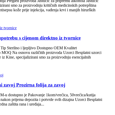
ija Pregled proizvoda Jastučić za pripremu alkohola Jastučić
zirani smo za proizvodnju kritičnih medicinskih potrepština
isepsu kože prije injekcija, vađenja krvi i manjih hirurških
 upotrebu s cijenom direktno iz tvornice
 Tip Sterilno i ljepljivo Dostupno OEM Kvalitet
ilno MOQ Na osnovu različitih proizvoda Uzorci Besplatni uzorci
iz Kine, specijalizirani smo za proizvodnju esencijalnih
 zavoj Prozirna folija za zavoj
EM-u dostupno je Pakovanje 1kom/vrećica, 50vrećica/kutija
on prijema depozita i potvrde svih dizajna Uzorci Besplatni
na zaštita rana i uređaja...