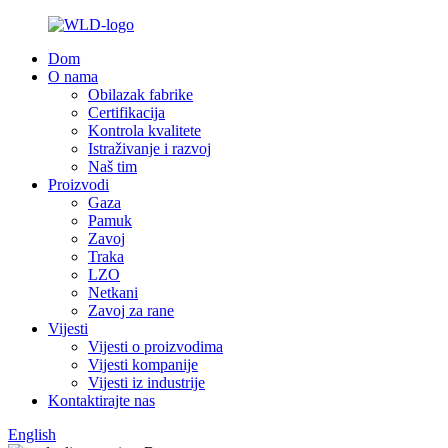
Dom
O nama
Obilazak fabrike
Certifikacija
Kontrola kvalitete
Istraživanje i razvoj
Naš tim
Proizvodi
Gaza
Pamuk
Zavoj
Traka
LZO
Netkani
Zavoj za rane
Vijesti
Vijesti o proizvodima
Vijesti kompanije
Vijesti iz industrije
Kontaktirajte nas
English