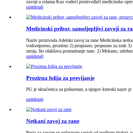
zavoji u rolama Kao vodeći proizvođači medicinske opre
upit
detalj
Medicinski pribor, samoljepljivi zavoji za
Naziv proizvoda Atletski zavoj za rane Medicinska netkana
vodootporno, prozirno 2) propusno, propusno za zrak 3) fi
znoja, što olakšava posmatranje rane. 2) Mekano, udobno 
upit
detalj
Prozirna folija za previjanje
PU je skraćenica za poliuretan, a njegov kineski naziv je 
upit
detalj
Netkani zavoj za rane
Pasta za zavoje se uglavnom sastoji od podloge (trake), upi