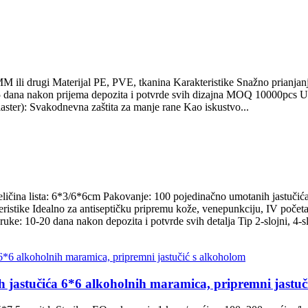
MM ili drugi Materijal PE, PVE, tkanina Karakteristike Snažno prianja
 dana nakon prijema depozita i potvrde svih dizajna MOQ 10000pcs Uz
flaster): Svakodnevna zaštita za manje rane Kao iskustvo...
ičina lista: 6*3/6*6cm Pakovanje: 100 pojedinačno umotanih jastučića u 
ristike Idealno za antiseptičku pripremu kože, venepunkciju, IV počet
ke: 10-20 dana nakon depozita i potvrde svih detalja Tip 2-slojni, 4-slo
h jastučića 6*6 alkoholnih maramica, pripremni jastuč