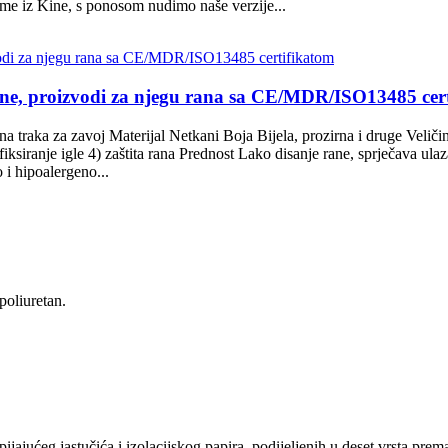
me iz Kine, s ponosom nudimo naše verzije...
 rane, proizvodi za njegu rana sa CE/MDR/ISO13485 cer
 traka za zavoj Materijal Netkani Boja Bijela, prozirna i druge Veličine
ksiranje igle 4) zaštita rana Prednost Lako disanje rane, sprječava ulaz
i hipoalergeno...
poliuretan.
jajućeg jastučića i izolacijskog papira, podijeljenih u deset vrsta prema 