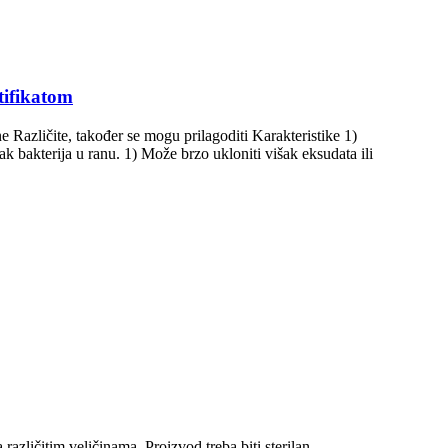
tifikatom
 Različite, također se mogu prilagoditi Karakteristike 1)
ak bakterija u ranu. 1) Može brzo ukloniti višak eksudata ili
različitim veličinama. Proizvod treba biti sterilan.