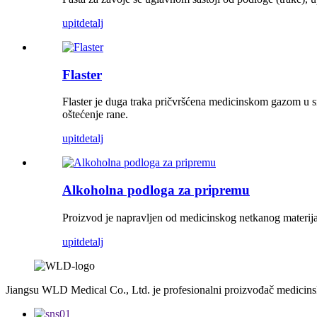
upit
detalj
Flaster
Flaster je duga traka pričvršćena medicinskom gazom u sred
oštećenje rane.
upit
detalj
Alkoholna podloga za pripremu
Proizvod je napravljen od medicinskog netkanog materij
upit
detalj
Jiangsu WLD Medical Co., Ltd. je profesionalni proizvođač medicins