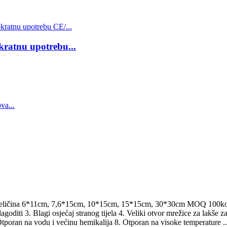
kratnu upotrebu...
la Veličina 6*11cm, 7,6*15cm, 10*15cm, 15*15cm, 30*30cm MOQ 100kom
agoditi 3. Blagi osjećaj stranog tijela 4. Veliki otvor mrežice za lakše z
Otporan na vodu i većinu hemikalija 8. Otporan na visoke temperature ..