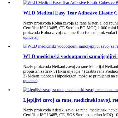
WLD Medical Easy Tear Adhesive Elastic 
Naziv proizvoda Rolna zavoja za rane Materijal od spun
Certifikat ISO13485, CE Sterilno EO MOQ 1.000 rolni Uv
proizvoda Rolna zavoja za rane Kao iskusni proizvođači 
upit
detalj
WLD medicinski vodootporni samoljepljivi z
Naziv proizvoda Netkani zavoj za rane Materijal Netkani B
propustan za zrak 3) fiksiranje igle 4) zaštita rana Predn
2) Mekan, udoban i hipoalergen, može se primijeniti na sva
upit
detalj
Ljepljivi zavoj za rane, medicinski zavoj, re
Naziv proizvoda Atletski zavoj za rane, medicinski netkan
Certifikat ISO13485, CE, SGS Sterilno sterilno MOQ 100