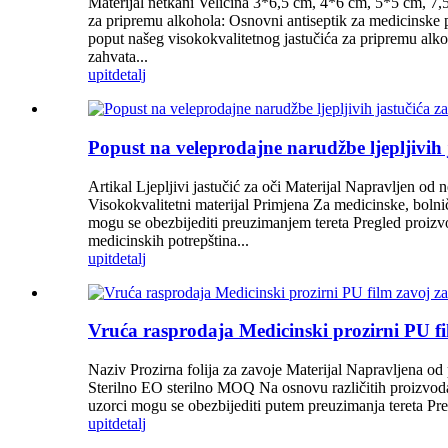
Materijal netkani Veličina 3*6,5 cm, 4*6 cm, 5*5 cm, 7,5
za pripremu alkohola: Osnovni antiseptik za medicinske 
poput našeg visokokvalitetnog jastučića za pripremu alkoh
zahvata...
upit
detalj
Popust na veleprodajne narudžbe ljepljivih ja
Artikal Ljepljivi jastučić za oči Materijal Napravljen 
Visokokvalitetni materijal Primjena Za medicinske, bolni
mogu se obezbijediti preuzimanjem tereta Pregled proizvo
medicinskih potrepština...
upit
detalj
Vruća rasprodaja Medicinski prozirni PU fil
Naziv Prozirna folija za zavoje Materijal Napravljena 
Sterilno EO sterilno MOQ Na osnovu različitih proizv
uzorci mogu se obezbijediti putem preuzimanja tereta Pregl
upit
detalj