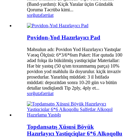
(Band-yardım): Kiçik Yaralar üçün Gündəlik
Qoruma Təcrübə kimi...
sorğu
təfərrüat
Povidon-Yod Hazırlayıcı Pad
Məhsulun adı: Povidon Yod Hazırlayıcı Yastıqlar
Vərəq Ölçüsü: 6*3/6*6sm Paket: Hər qutuda 100
ədəd folqa ilə bükülmüş yastiqciqlar Materiallar:
Hər bir yastıq (50 q/sm toxunmamış parça) 10%
povidon yod məhlulu ilə doyurulur. kiçik invaziv
prosedurlar. Yararlılıq müddəti: 3 il İstifadə
müddəti: depozitdən sonra 10-20 gün və bütün
detallar təsdiqləndi Tip 2ply, 4ply et...
sorğu
təfərrüat
Topdansatış Xüsusi Böyük
Hazırlayıcı Yastiqciqlar 6*6 Alkoqollu