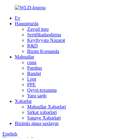
Ev
Haqqımızda
Zavod turu
Sertifikatlaşdırma
Keyfiyyətə Nəzarət
R&D
Bizim Komanda
Məhsullar
cuna
Pambıq
Bandaj
Lent
PPE
Qeyri-toxunma
Yara sarğı
Xəbərlər
Məhsullar Xəbərləri
Şirkət xəbərləri
Sənaye Xəbərləri
Bizimlə əlaqə saxlayın
English