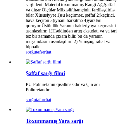
sarğı lenti Material toxunmamış Rəngi Ağ,Şəffaf
və digər Ölçülər Müxtəlif,həmçinin fərdiləşdirilə
bilər Xüsusiyyət 1)su keçirməz, şəffaf 2)keçirici,
hava keçirən 3)iynəni bərkitmə 4)yaraları
qoruyur Üstünlük Yaranın bakteriyaya keçməsini
asanlaşdırır. 1)Həddindən artıq eksudatı və ya təri
tez bir zamanda çıxara bilir, bu da yaranın
müşahidəsini asanlaşdırır. 2) Yumşaq, rahat və
hipoalle...
sorğu
təfərrüat
Şəffaf sarğı filmi
PU Poliuretanın qısaltmasıdır və Çin adı
Poliuretandır.
sorğu
təfərrüat
Toxunmamış Yara sarğı