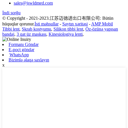
sales@jswldmed.com
İndi sorğu
© Copyright - 2021-2023.江苏迈德进出口有限公司: Bütün
hüquqlar qorunur.
İsti məhsullar
-
Saytın xəritəsi
-
AMP Mobil
Tibbi lent
,
Skrab kostyumu
,
Silikon tibbi lent
,
Öz-özünə yapışan
bandaj
,
3 qat üz maskası
,
Kinesiologiya lenti
,
Formanı Göndər
E-poçt göndər
WhatsApp
Bizimlə əlaqə saxlayın
x