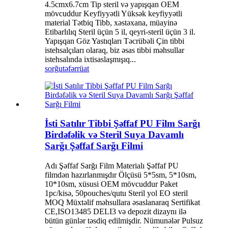
4.5cmx6.7cm Tip steril və yapışqan OEM
mövcuddur Keyfiyyətli Yüksək keyfiyyətli
material Tətbiq Tibb, xəstəxana, müayinə
Etibarlılıq Steril üçün 5 il, qeyri-steril üçün 3 il.
Yapışqan Göz Yastıqları Təcrübəli Çin tibbi
istehsalçıları olaraq, biz əsas tibbi məhsullar
istehsalında ixtisaslaşmışıq...
sorğu
təfərrüat
İsti Satılır Tibbi Şəffaf PU Film Sarğı
Birdəfəlik və Steril Suya Davamlı
Sarğı Şəffaf Sarğı Filmi
Adı Şəffaf Sarğı Film Materialı Şəffaf PU
filmdən hazırlanmışdır Ölçüsü 5*5sm, 5*10sm,
10*10sm, xüsusi OEM mövcuddur Paket
1pc/kisə, 50pouches/qutu Steril yol EO steril
MOQ Müxtəlif məhsullara əsaslanaraq Sertifikat
CE,ISO13485 DELI3 və depozit dizaynı ilə
bütün günlər təsdiq edilmişdir. Nümunələr Pulsuz