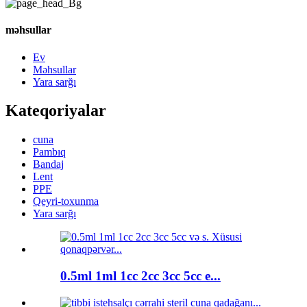
məhsullar
Ev
Məhsullar
Yara sarğı
Kateqoriyalar
cuna
Pambıq
Bandaj
Lent
PPE
Qeyri-toxunma
Yara sarğı
0.5ml 1ml 1cc 2cc 3cc 5cc e...