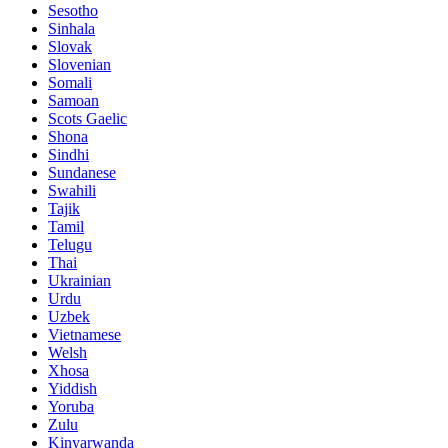
Sesotho
Sinhala
Slovak
Slovenian
Somali
Samoan
Scots Gaelic
Shona
Sindhi
Sundanese
Swahili
Tajik
Tamil
Telugu
Thai
Ukrainian
Urdu
Uzbek
Vietnamese
Welsh
Xhosa
Yiddish
Yoruba
Zulu
Kinyarwanda