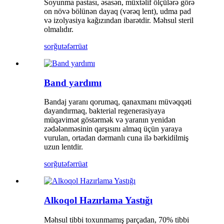
Soyunma pastası, əsasən, müxtəlif ölçülərə görə
on növə bölünən dayaq (vərəq lent), udma pad
və izolyasiya kağızından ibarətdir. Məhsul steril
olmalıdır.
sorğu
təfərrüat
Band yardımı
Bandaj yaranı qorumaq, qanaxmanı müvəqqəti
dayandırmaq, bakterial regenerasiyaya
müqavimət göstərmək və yaranın yenidən
zədələnməsinin qarşısını almaq üçün yaraya
vurulan, ortadan dərmanlı cuna ilə bərkidilmiş
uzun lentdir.
sorğu
təfərrüat
Alkoqol Hazırlama Yastığı
Məhsul tibbi toxunmamış parçadan, 70% tibbi