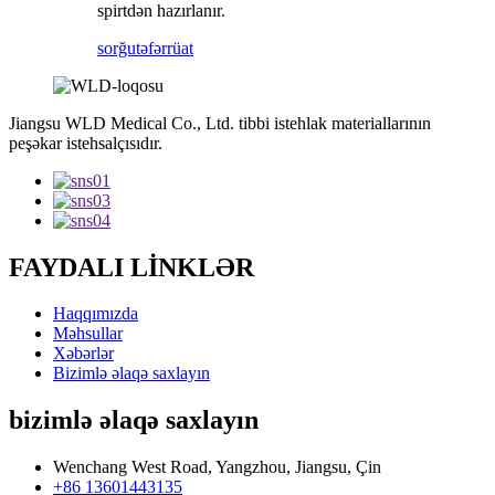
spirtdən hazırlanır.
sorğu
təfərrüat
Jiangsu WLD Medical Co., Ltd. tibbi istehlak materiallarının
peşəkar istehsalçısıdır.
FAYDALI LİNKLƏR
Haqqımızda
Məhsullar
Xəbərlər
Bizimlə əlaqə saxlayın
bizimlə əlaqə saxlayın
Wenchang West Road, Yangzhou, Jiangsu, Çin
+86 13601443135