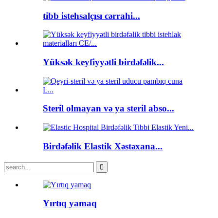
tibb istehsalçısı cərrahi...
Yüksək keyfiyyətli birdəfəlik...
Steril olmayan və ya steril abso...
Birdəfəlik Elastik Xəstəxana...
Yırtıq yamaq