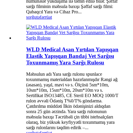
nümunələr yükdaşıma ilə təmin edilə bilər. Şəffaf
sarğı filminin məhsula baxışı Şəffaf sarğı filmi:
Qabaqcıl Yara və Cihaz Pro...
sorğu
təfərrüat
WLD Medical Asan Yırtılan Yapışqan
Elastik Yapışqan Bandaj Vet Sarğısı
Toxunmamış Yara Sarğı Rulosu
Məhsulun adı Yara sarğı rulonu spunlace
toxunmamış materialdan hazırlanmışdır Rəngi ağ
(əsasən), yaşıl, mavi və s. Ölçüsü 5sm*10m,
10sm*10m, 15sm*10m, 20sm*10m və s.
Sertifikat ISO13485, CE Steril EO MOQ 1000/T
rulon əvvəli Ödəniş T%0/T% göndərmə.
Çatdırılma müddəti İlkin ödənişinizi aldıqdan
sonra 25 gün ərzində. Yara sarğı rulonunun
məhsula baxışı Təcrübəli çin tibbi istehsalçıları
olaraq, biz yüksək keyfiyyətli toxunmamış yara
sarğı rulonlarını təqdim edirik –...
sorğu
təfərrüat