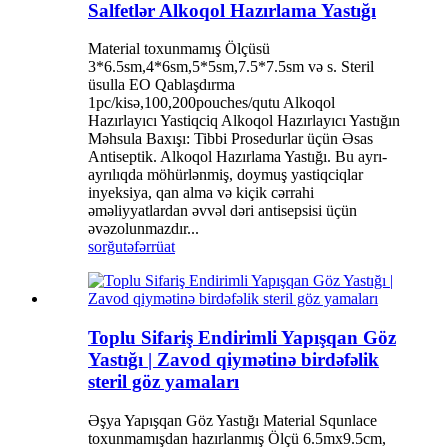
Salfetlər Alkoqol Hazırlama Yastığı
Material toxunmamış Ölçüsü
3*6.5sm,4*6sm,5*5sm,7.5*7.5sm və s. Steril
üsulla EO Qablaşdırma
1pc/kisə,100,200pouches/qutu Alkoqol
Hazırlayıcı Yastiqciq Alkoqol Hazırlayıcı Yastığın
Məhsula Baxışı: Tibbi Prosedurlar üçün Əsas
Antiseptik. Alkoqol Hazırlama Yastığı. Bu ayrı-
ayrılıqda möhürlənmiş, doymuş yastiqciqlar
inyeksiya, qan alma və kiçik cərrahi
əməliyyatlardan əvvəl dəri antisepsisi üçün
əvəzolunmazdır...
sorğu
təfərrüat
Toplu Sifariş Endirimli Yapışqan Göz
Yastığı | Zavod qiymətinə birdəfəlik
steril göz yamaları
Əşya Yapışqan Göz Yastığı Material Squnlace
toxunmamışdan hazırlanmış Ölçü 6.5mx9.5cm,