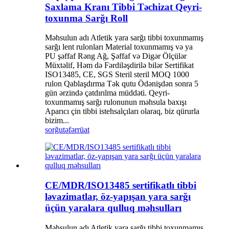
Saxlama Kranı Tibbi Təchizat Qeyri-
toxunma Sarğı Roll
Məhsulun adı Atletik yara sarğı tibbi toxunmamış
sarğı lent rulonları Material toxunmamış və ya
PU şəffaf Rəng Ağ, Şəffaf və Digər Ölçülər
Müxtəlif, Həm də Fərdiləşdirilə bilər Sertifikat
ISO13485, CE, SGS Steril steril MOQ 1000
rulon Qablaşdırma Tək qutu Ödənişdən sonra 5
gün ərzində çatdırılma müddəti. Qeyri-
toxunmamış sarğı rulonunun məhsula baxışı
Aparıcı çin tibbi istehsalçıları olaraq, biz qürurla
bizim...
sorğu
təfərrüat
CE/MDR/ISO13485 sertifikatlı tibbi
ləvazimatlar, öz-yapışan yara sarğı
üçün yaralara qulluq məhsulları
Məhsulun adı Atletik yara sarğı tibbi toxunmamış