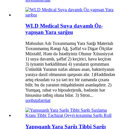
WLD Medical Suya davamlı Öz-
yapışan Yara sarğısı
Məhsulun Adı Toxunmamış Yara Sarğı Materialı
Toxunmamış Rəngi Ağ, Şəffaf və Digər Ölçülər
Müxtəlif, Həm də İstədiyiniz Olunur Xüsusiyyət
1) suya davamlı, şəffaf 2) keçirici, hava keçirən
3) iynənin bərkidilməsi 4) yaraların qorunması
Üstünlük Yaranın nəfəs alması asan, bakteriyanın
yaraya daxil olmasının qarşısını alır. 1)Həddindən
artıq eksudatı və ya təri tez bir zamanda çıxara
bilir, bu da yaranın müşahidəsini asanlaşdırır. 2)
Yumşaq, rahat və hipoalerjenik, bədənin hər
hissəsinə tətbiq oluna bilər. 3) Stron...
sorğu
təfərrüat
Yapışqanlı Yara Sarğı Tibbi Sarğı