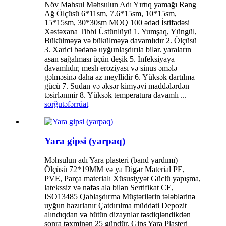
Növ Məhsul Məhsulun Adı Yırtıq yamağı Rəng
Ağ Ölçüsü 6*11sm, 7.6*15sm, 10*15sm,
15*15sm, 30*30sm MOQ 100 ədəd İstifadəsi
Xəstəxana Tibbi Üstünlüyü 1. Yumşaq, Yüngül,
Bükülməyə və bükülməyə davamlıdır 2. Ölçüsü
3. Xarici bədənə uyğunlaşdırıla bilər. yaraların
asan sağalması üçün deşik 5. İnfeksiyaya
davamlıdır, mesh eroziyası və sinus əmələ
gəlməsinə daha az meyllidir 6. Yüksək dartılma
gücü 7. Sudan və əksər kimyəvi maddələrdən
təsirlənmir 8. Yüksək temperatura davamlı ...
sorğu
təfərrüat
Yara gipsi (yarpaq)
Məhsulun adı Yara plasteri (band yardımı)
Ölçüsü 72*19MM və ya Digər Material PE,
PVE, Parça materialı Xüsusiyyət Güclü yapışma,
latekssiz və nəfəs ala bilən Sertifikat CE,
ISO13485 Qablaşdırma Müştərilərin tələblərinə
uyğun hazırlanır Çatdırılma müddəti Depozit
alındıqdan və bütün dizaynlar təsdiqləndikdən
sonra təxminən 25 gündür. Gips Yara Plasteri