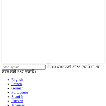
ਖੋਜ ਕਰਨ ਲਈ ਐਂਟਰ ਦਬਾਓ ਜਾਂ ਬੰਦ
ਕਰਨ ਲਈ ESC ਦਬਾਓ।
English
French
German
Portuguese
Spanish
Russian
Japanese