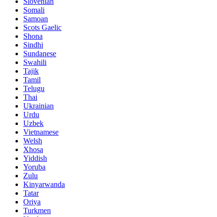
Slovenian
Somali
Samoan
Scots Gaelic
Shona
Sindhi
Sundanese
Swahili
Tajik
Tamil
Telugu
Thai
Ukrainian
Urdu
Uzbek
Vietnamese
Welsh
Xhosa
Yiddish
Yoruba
Zulu
Kinyarwanda
Tatar
Oriya
Turkmen