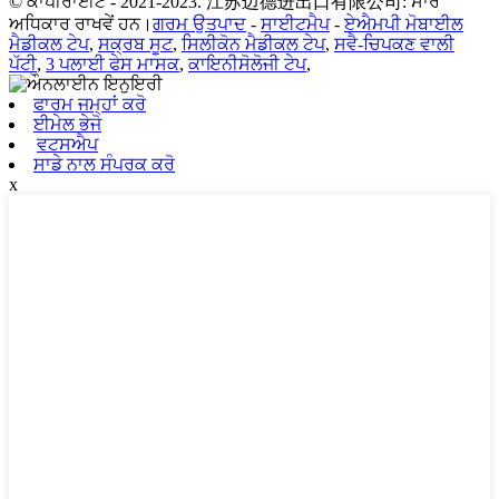
© ਕਾਪੀਰਾਈਟ - 2021-2023. 江苏迈德进出口有限公司: ਸਾਰੇ
ਅਧਿਕਾਰ ਰਾਖਵੇਂ ਹਨ।
ਗਰਮ ਉਤਪਾਦ
-
ਸਾਈਟਮੈਪ
-
ਏਐਮਪੀ ਮੋਬਾਈਲ
ਮੈਡੀਕਲ ਟੇਪ
,
ਸਕ੍ਰਬ ਸੂਟ
,
ਸਿਲੀਕੋਨ ਮੈਡੀਕਲ ਟੇਪ
,
ਸਵੈ-ਚਿਪਕਣ ਵਾਲੀ
ਪੱਟੀ
,
3 ਪਲਾਈ ਫੇਸ ਮਾਸਕ
,
ਕਾਇਨੀਸੋਲੋਜੀ ਟੇਪ
,
ਫਾਰਮ ਜਮ੍ਹਾਂ ਕਰੋ
ਈਮੇਲ ਭੇਜੋ
ਵਟਸਐਪ
ਸਾਡੇ ਨਾਲ ਸੰਪਰਕ ਕਰੋ
x