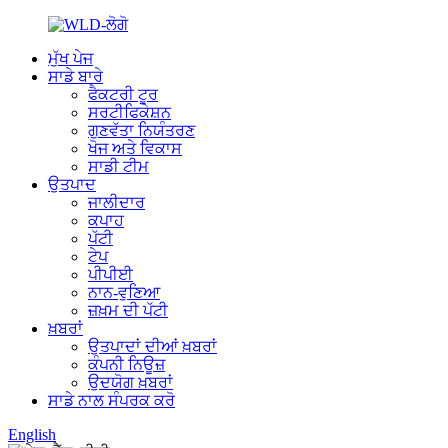
ਮੁੱਖ ਪੇਜ
ਸਾਡੇ ਬਾਰੇ
ਫੈਕਟਰੀ ਟੂਰ
ਸਰਟੀਫਿਕੇਸ਼ਨ
ਗੁਣਵੱਤਾ ਨਿਯੰਤਰਣ
ਖੋਜ ਅਤੇ ਵਿਕਾਸ
ਸਾਡੀ ਟੀਮ
ਉਤਪਾਦ
ਜਾਲੀਦਾਰ
ਕਪਾਹ
ਪੱਟੀ
ਟੇਪ
ਪੀਪੀਈ
ਨਾਨ-ਵੁਣਿਆ
ਜ਼ਖ਼ਮ ਦੀ ਪੱਟੀ
ਖ਼ਬਰਾਂ
ਉਤਪਾਦਾਂ ਦੀਆਂ ਖ਼ਬਰਾਂ
ਕੰਪਨੀ ਨਿਊਜ਼
ਉਦਯੋਗ ਖ਼ਬਰਾਂ
ਸਾਡੇ ਨਾਲ ਸੰਪਰਕ ਕਰੋ
English