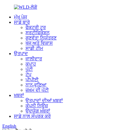
ਮੁੱਖ ਪੇਜ
ਸਾਡੇ ਬਾਰੇ
ਫੈਕਟਰੀ ਟੂਰ
ਸਰਟੀਫਿਕੇਸ਼ਨ
ਗੁਣਵੱਤਾ ਨਿਯੰਤਰਣ
ਖੋਜ ਅਤੇ ਵਿਕਾਸ
ਸਾਡੀ ਟੀਮ
ਉਤਪਾਦ
ਜਾਲੀਦਾਰ
ਕਪਾਹ
ਪੱਟੀ
ਟੇਪ
ਪੀਪੀਈ
ਨਾਨ-ਵੁਣਿਆ
ਜ਼ਖ਼ਮ ਦੀ ਪੱਟੀ
ਖ਼ਬਰਾਂ
ਉਤਪਾਦਾਂ ਦੀਆਂ ਖ਼ਬਰਾਂ
ਕੰਪਨੀ ਨਿਊਜ਼
ਉਦਯੋਗ ਖ਼ਬਰਾਂ
ਸਾਡੇ ਨਾਲ ਸੰਪਰਕ ਕਰੋ
English