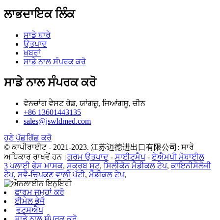
ਲਾਭਦਾਇਕ ਲਿੰਕ
ਸਾਡੇ ਬਾਰੇ
ਉਤਪਾਦ
ਖ਼ਬਰਾਂ
ਸਾਡੇ ਨਾਲ ਸੰਪਰਕ ਕਰੋ
ਸਾਡੇ ਨਾਲ ਸੰਪਰਕ ਕਰੋ
ਵੇਨਚਾਂਗ ਵੈਸਟ ਰੋਡ, ਯਾਂਗਜ਼ੂ, ਜਿਆਂਗਸੂ, ਚੀਨ
+86 13601443135
sales@jswldmed.com
ਹੁਣੇ ਪੁੱਛਗਿੱਛ ਕਰੋ
© ਕਾਪੀਰਾਈਟ - 2021-2023. 江苏迈德进出口有限公司: ਸਾਰੇ
ਅਧਿਕਾਰ ਰਾਖਵੇਂ ਹਨ।
ਗਰਮ ਉਤਪਾਦ
-
ਸਾਈਟਮੈਪ
-
ਏਐਮਪੀ ਮੋਬਾਈਲ
3 ਪਲਾਈ ਫੇਸ ਮਾਸਕ
,
ਸਕ੍ਰਬ ਸੂਟ
,
ਸਿਲੀਕੋਨ ਮੈਡੀਕਲ ਟੇਪ
,
ਕਾਇਨੀਸੋਲੋਜੀ
ਟੇਪ
,
ਸਵੈ-ਚਿਪਕਣ ਵਾਲੀ ਪੱਟੀ
,
ਮੈਡੀਕਲ ਟੇਪ
,
ਫਾਰਮ ਜਮ੍ਹਾਂ ਕਰੋ
ਈਮੇਲ ਭੇਜੋ
ਵਟਸਐਪ
ਸਾਡੇ ਨਾਲ ਸੰਪਰਕ ਕਰੋ