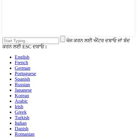
ਖੋਜ ਕਰਨ ਲਈ ਐਂਟਰ ਦਬਾਓ ਜਾਂ ਬੰਦ
ਕਰਨ ਲਈ ESC ਦਬਾਓ।
English
French
German
Portuguese
Spanish
Russian
Japanese
Korean
Arabic
Irish
Greek
Turkish
Italian
Danish
Romanian