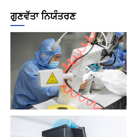
ਗੁਣਵੱਤਾ ਨਿਯੰਤਰਣ