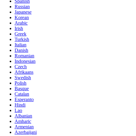
Spanish
Russian
Japanese
Korean
Arabic
Irish
Greek
Turkish
Italian
Danish
Romanian
Indonesian
Czech
Afrikaans
Swedish
Polish
Basque
Catalan
Esperanto
Hindi
Lao
Albanian
Amharic
Armenian
Azerbaijani