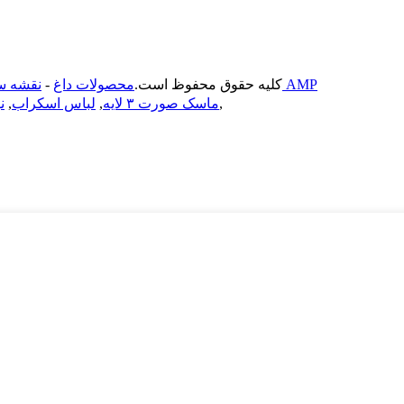
موبایل AMP
© Copyright - 2021-2023. 江苏迈德进出口有限公司: کلیه حقوق محفوظ است.
محصولات داغ
-
نقشه س
,
ماسک صورت ۳ لایه
,
لباس اسکراب
,
ن