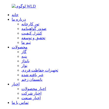
خانه
درباره ما
تور کارخانه
صدور گواهینامه
کنترل کیفیت
تحقیق و توسعه
تیم ما
محصولات
گاز
پنبه
بانداژ
نوار
تجهیزات حفاظت فردی
غیر بافته شده
پانسمان زخم
اخبار
اخبار محصولات
اخبار شرکت
اخبار صنعت
تماس با ما