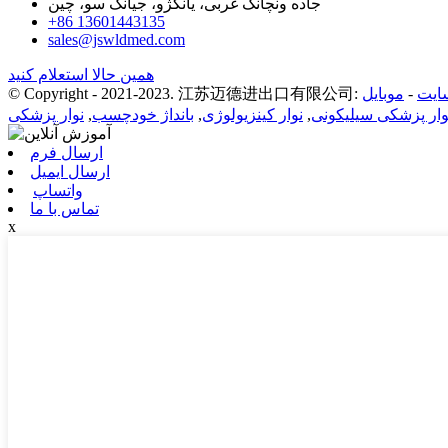
جاده ونچانگ غربی، یانگژو، جیانگ سو، چین
‎+86 13601443135‎
sales@jswldmed.com
همین حالا استعلام کنید
ایت
-
وار پزشکی سیلیکونی
,
نوار کینزیولوژی
,
بانداژ خودچسب
,
نوار پزشکی
ارسال فرم
ارسال ایمیل
واتساپ
تماس با ما
x