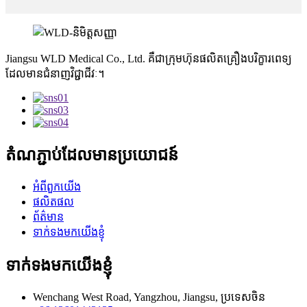
Jiangsu WLD Medical Co., Ltd. គឺជាក្រុមហ៊ុនផលិតគ្រឿងបរិក្ខារពេទ្យ
ដែលមានជំនាញវិជ្ជាជីវៈ។
តំណភ្ជាប់ដែលមានប្រយោជន៍
អំពីពួកយើង
ផលិតផល
ព័ត៌មាន
ទាក់ទងមកយើងខ្ញុំ
ទាក់ទងមកយើងខ្ញុំ
Wenchang West Road, Yangzhou, Jiangsu, ប្រទេសចិន