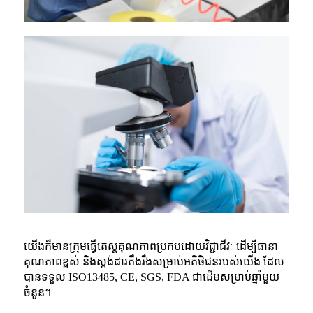
យើងក៏មានក្រុមធ្វើតេស្តគុណភាពប្រកបដោយវិជ្ជាជីវៈ ដើម្បីធានា
គុណភាពខ្ពស់ និងស្តង់ដារតឹងរឹងសម្រាប់អតិថិជនរបស់យើង ដែល
បានទទួល ISO13485, CE, SGS, FDA ជាដើមសម្រាប់ឆ្នាំមួយ
ចំនួន។