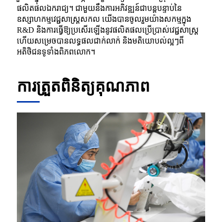
ផលិតផលឯករាជ្យ។ ជាមួយនឹងការអភិវឌ្ឍន៍ជាបន្តបន្ទាប់នៃ
ឧស្សាហកម្មវេជ្ជសាស្ត្រសកល យើងបានចូលរួមយ៉ាងសកម្មក្នុង
R&D និងការធ្វើឱ្យប្រសើរឡើងនូវផលិតផលប្រើប្រាស់វេជ្ជសាស្រ្ត
ហើយសម្រេចបានលទ្ធផលជាក់លាក់ និងមតិយោបល់ល្អៗពី
អតិថិជនទូទាំងពិភពលោក។
ការត្រួតពិនិត្យគុណភាព