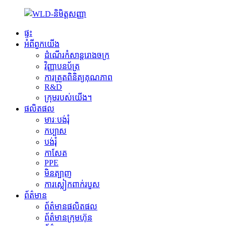
ផ្ទះ
អំពីពួកយើង
ដំណើរកំសាន្តរោងចក្រ
វិញ្ញាបនប័ត្រ
ការត្រួតពិនិត្យគុណភាព
R&D
ក្រុមរបស់យើង។
ផលិតផល
មារៈបង់រុំ
កប្បាស
បង់រុំ
កាសែត
PPE
មិនត្បាញ
ការស្លៀកពាក់របួស
ព័ត៌មាន
ព័ត៌មានផលិតផល
ព័ត៌មានក្រុមហ៊ុន