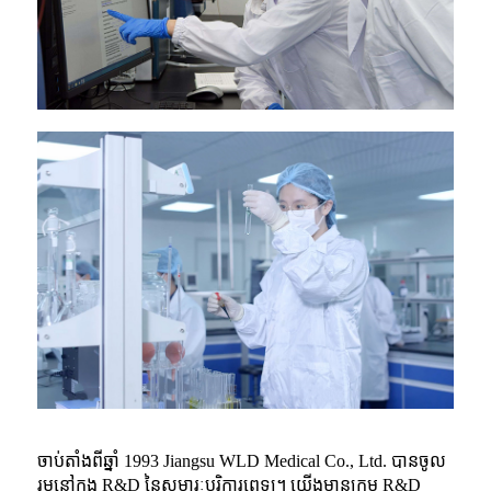
ចាប់តាំងពីឆ្នាំ 1993 Jiangsu WLD Medical Co., Ltd. បានចូល
រួមនៅក្នុង R&D នៃសម្ភារៈបរិក្ខារពេទ្យ។ យើងមានក្រុម R&D