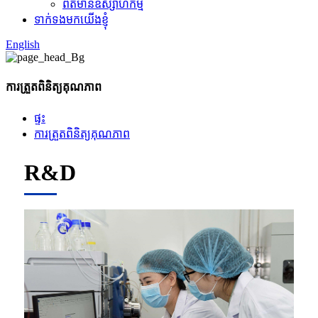
ព័ត៌មានឧស្សាហកម្ម
ទាក់ទងមកយើងខ្ញុំ
English
ការត្រួតពិនិត្យគុណភាព
ផ្ទះ
ការត្រួតពិនិត្យគុណភាព
R&D