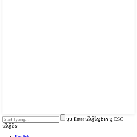
ចុច Enter ដើម្បីស្វែងរក ឬ ESC
ដើម្បីបិទ
English