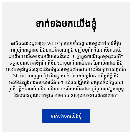
ទាក់ទងមកយើងខ្ញុំ
ផលិតផលវេជ្ជសាស្រ្ដ WLD ត្រូវបាននាំចេញជាចម្បងទៅកាន់អឺរ៉ុប
អាហ្រ្វិកកណ្តាល និងអាមេរិកខាងត្បូង មជ្ឈិមបូព៌ា និងអាស៊ីអាគ្នេយ៍
ជាដើម។ យើងមានបទពិសោធន៍ជាង 10 ឆ្នាំក្នុងពាណិជ្ជកម្មអន្តរជាតិ។
ទទួលបានទំនុកចិត្តពីអតិថិជនជាមួយនឹងគុណភាពនៃផលិតផល និង
សេវាកម្មដ៏ល្អឥតខ្ចោះ និងតម្លៃសមរម្យផលិតផល។ យើងរក្សាទូរស័ព្ទបើក
24 ម៉ោងពេញមួយថ្ងៃ និងស្វាគមន៍យ៉ាងកក់ក្តៅចំពោះមិត្តភ័ក្តិ និង
អតិថិជនក្នុងការចរចារអាជីវកម្ម។ យើងសង្ឃឹមថា ជាមួយនឹងកិច្ចសហ
ប្រតិបត្តិការរបស់យើង យើងអាចផលិតផលិតផលប្រើប្រាស់វេជ្ជសាស្រ្ត
ដែលមានគុណភាពខ្ពស់ អាចរកបានសម្រាប់ទូទាំងពិភពលោក។
ទាក់ទងមកយើងខ្ញុំ